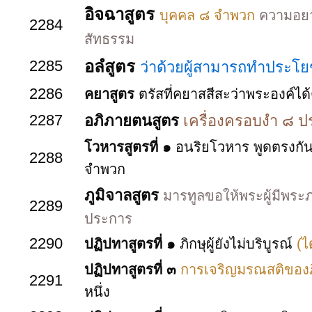
อิจฉาสูตร
บุคคล ๘ จำพวก
ความอยาก
2284
สัทธรรม
2285
อลํสูตร
ว่าด้วยผู้สามารถทำประโยช
2286
คยาสูตร
ตรัสที่คยาสสีสะว่าพระองค์ได
2287
อภิภายตนสูตร
เครื่องครอบงำ ๘ 
โวหารสูตรที่ ๑
อนริยโวหาร พูดตรงกันข้าม
2288
จำพวก
ภูมิจาลสูตร
มารทูลขอให้พระผู้มีพระ
2289
ประการ
2290
ปฏิปทาสูตรที่ ๑
ภิกษุผู้ยังไม่บริบูรณ์
(ไ
ปฏิปทาสูตรที่ ๓
การเจริญมรณสติของภิก
2291
หนึ่ง