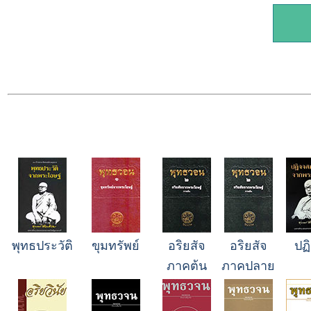
พุทธประวัติ
ขุมทรัพย์
อริยสัจ
อริยสัจ
ปฏ
ภาคต้น
ภาคปลาย