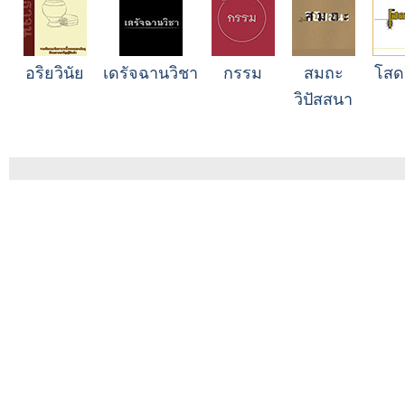
อริยวินัย
เดรัจฉานวิชา
กรรม
สมถะ
โสด
วิปัสสนา