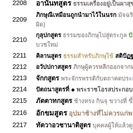
2208
อานันทสูตร
ธรรมเครื่องอยู่เป็นผาสุ
ภิกษุณีเหมือนถูกนำมาไว้ในนรก
มัจฉร
2209
ผิด)
กุลุปกสูตร
ธรรมของภิกษุไปสู่ตระกูล
ป
2210
บวชใหม่
2211
คิลานสูตร
ธรรมสำหรับภิกษุไข้
สติปัฏ
2212
อวัปปกาสสูตร
ภิกษุผู้ควรหลีกออกจาก
2213
จักกสูตร
พระจักรพรรดิกับตถาคตประ
2214
ปัตถนาสูตรที่ ๑
พระราชโอรสประกอบด้
2215
ภัตตาทกสูตร
ช้างทรง กินจุ ขวางที่ ขี
2216
อักขมสูตร
อุปมาช้างที่ไม่ควรแก่
2217
ทัตวาอวชานาติสูตร
บุคคลผู้ให้แล้วดู