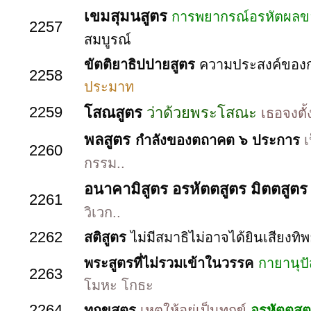
เขมสุมนสูตร
การพยากรณ์อรหัตผลข
2257
สมบูรณ์
ขัตติยาธิปปายสูตร
ความประสงค์ของกษ
2258
ประมาท
2259
โสณสูตร
ว่าด้วยพระโสณะ
เธอจงตั้
พลสูตร
กำลังของตถาคต ๖ ประการ
เ
2260
กรรม..
อนาคามิสูตร อรหัตตสูตร มิตตสูต
2261
วิเวก..
2262
สติสูตร
ไม่มีสมาธิไม่อาจได้ยินเสียงทิพย
พระสูตรที่ไม่รวมเข้าในวรรค
กายานุป
2263
โมหะ โกธะ
2264
ทุกขสูตร
เหตุให้อยู่เป็นทุกข์
อรหัตตสู