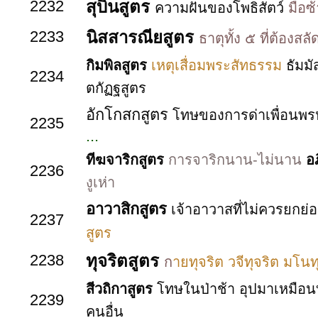
2232
สุบินสูตร
ความฝันของโพธิสัตว์
มือซ
2233
นิสสารณียสูตร
ธาตุทั้ง ๕ ที่ต้อง
กิมพิลสูตร
เหตุเสื่อมพระสัทธรรม
ธัมม
2234
ตกัฏฐสูตร
อักโกสกสูตร
โทษของการด่าเพื่อนพ
2235
...
ทีฆจาริกสูตร
การจาริกนาน-ไม่นาน
อ
2236
งูเห่า
อาวาสิกสูตร
เจ้าอาวาสที่ไม่ควรยกย่อ
2237
สูตร
2238
ทุจริตสูตร
ก
ายทุจริต วจีทุจริต มโน
สีวถิกาสูตร
โทษในป่าช้า อุปมาเหมือนบ
2239
คนอื่น