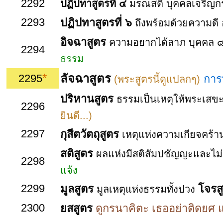
2292
ปฏิปทาสูตรที่ ๔
มรณสติ บุคคลเจริญกระ
2293
ปฏิปทาสูตรที่ ๖
ถึงพร้อมด้วยความดี
อิจฉาสูตร
ความอยากได้ลาภ บุคคล 
2294
ธรรม
*
ลัจฉาสูตร
2295
การท
(พระสูตรนี้ดูแปลกๆ)
ปริหานสูตร
ธรรมเป็นเหตุให้พระเสขะเ
2296
ยินดี...)
2297
กุสีตวัตถุสูตร
เหตุแห่งความเกียจคร้า
สติสูตร
ผลแห่งมีสติสัมปชัญญะและไม่ม
2298
แจ้ง
2299
มูลสูตร
โจรส
มูลเหตุแห่งธรรมทั้งปวง
2300
ยสสูตร
ดูกรนาคิตะ เธออย่าติดยศ 