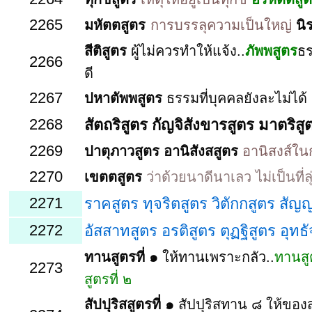
2265
มหัตตสูตร
การบรรลุความเป็นใหญ่
นิ
สีติสูตร
ผู้ไม่ควรทำให้แจ้ง..
ภัพพสูตร
ธร
2266
ดี
2267
ปหาตัพพสูตร
ธรรมที่บุคคลยังละไม่ได้
2268
สัตถริสูตร กัญจิสังขารสูตร มาตริส
2269
ปาตุภาวสูตร
อานิสังสสูตร
อานิสงส์ใน
2270
เขตตสูตร
ว่าด้วยนาดีนาเลว ไม่เป็นที่
2271
ราคสูตร ทุจริตสูตร วิตักกสูตร สัญ
2272
อัสสาทสูตร อรติสูตร ตุฏฐิสูตร อุทธั
ทานสูตรที่ ๑
ให้ทานเพราะกลัว..
ทานสูต
2273
สูตรที่ ๒
สัปปุริสสูตรที่ ๑
สัปปุริสทาน ๘ ให้ขอ