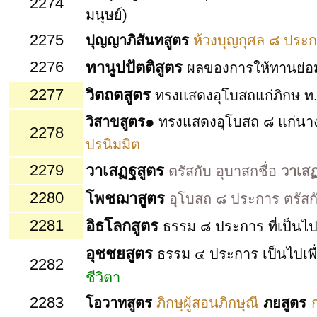
2274
มนุษย์)
2275
ปุญญาภิสันทสูตร
ห้วงบุญกุศล ๘ ประก
2276
ทานูปปัตติสูตร
ผลของการให้ทานย่อมหว
2277
วิตถตสูตร
ทรงแสดงอุโบสถแก่ภิกษ ท.
วิสาขสูตร๑
ทรงแสดงอุโบสถ ๘ แก่นาง
2278
ปรนิมมิต
2279
วาเสฏฐสูตร
ตรัสกับ อุบาสกชื่อ
วาเส
2280
โพชฌาสูตร
อุโบสถ ๘ ประการ ตรัสกั
2281
อิธโลกสูตร
ธรรม ๘ ประการ ที่เป็นไป
อุชชยสูตร
ธรรม ๔ ประการ เป็นไปเพื
2282
ชีวิตา
2283
โอวาทสูตร
ภิกษุผู้สอนภิกษุณี
ภยสูตร