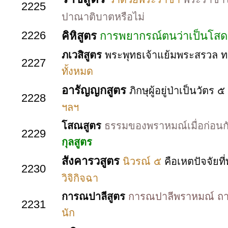
2225
ปาณาติบาตหรือไม่
2226
คิหิสูตร
การพยากรณ์ตนว่าเป็นโส
ภเวสิสูตร
พระพุทธเจ้าแย้มพระสรวล ท
2227
ทั้งหมด
อารัญญกสูตร
ภิกษุผู้อยู่ป่าเป็นวัตร
2228
ฯลฯ
โสณสูตร
ธรรมของพราหมณ์เมื่อก่อนกั
2229
กุลสูตร
สังคารวสูตร
นิวรณ์ ๕
คือเหตปัจจัย
2230
วิจิกิจฉา
การณปาลีสูตร
การณปาลีพราหมณ์ ถาม
2231
นัก