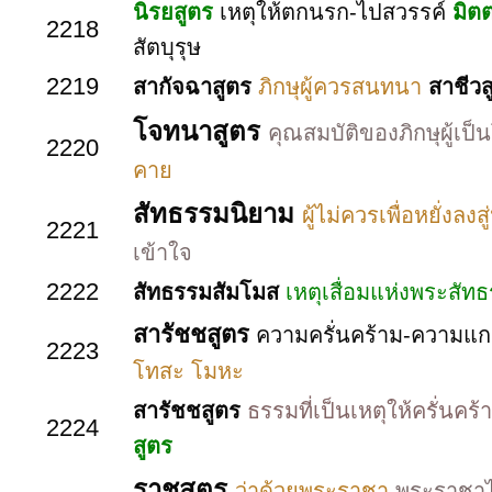
นิรยสูตร
เหตุให้ตกนรก-ไปสวรรค์
มิต
2218
สัตบุรุษ
2219
สากัจฉาสูตร
ภิกษุผู้ควรสนทนา
สาชีว
โจทนาสูตร
คุณสมบัติของภิกษุผู้เป็
2220
คาย
สัทธรรมนิยาม
ผู้ไม่ควรเพื่อหยั่งล
2221
เข้าใจ
2222
สัทธรรมสัมโมส
เหตุเสื่อมแห่งพระสัท
สารัชชสูตร
ความครั่นคร้าม-ความแก
2223
โทสะ โมหะ
สารัชชสูตร
ธรรมที่เป็นเหตุให้ครั่นคร้
2224
สูตร
ราชสูตร
ว่าด้วยพระราชา
พระราชาไ