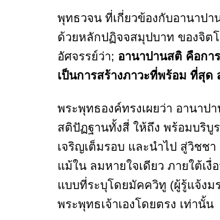
พุทธวจน ที่เกี่ยวข้องกับอานาป
ด้วยหลักปฏิจจสมุปบาท ของจิตโ
อัศจรรย์ว่า;
อานาปานสติ คือการล
เป็นการสร้างภาวะที่พร้อม ที่สุ
พระพุทธองค์ทรงเผยว่า อานาปานสต
สติปัฏฐานทั้งสี่ ให้ถึง พร้อมบริบู
เจริญเต็มรอบ และนำไป สู่วิชชา แล
แม้ใน ลมหายใจเดียว ภายใต้เงื่อนไ
แบบที่ระบุโดยมัคควิทู (ผู้รู้แ
พระพุทธเจ้าเองโดยตรง เท่านั้น