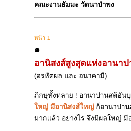
คณะงานธัมมะ วัดนาป่าพง
หน้า 1
๑
อานิสงส์สูงสุดแห่งอานา
(อรหัตผล และ อนาคามี)
ภิกษุทั้งหลาย ! อานาปานสติอัน
ใหญ่ มีอานิสงส์ใหญ่
ก็อานาปานส
มากแล้ว อย่างไร จึงมีผลใหญ่ มี