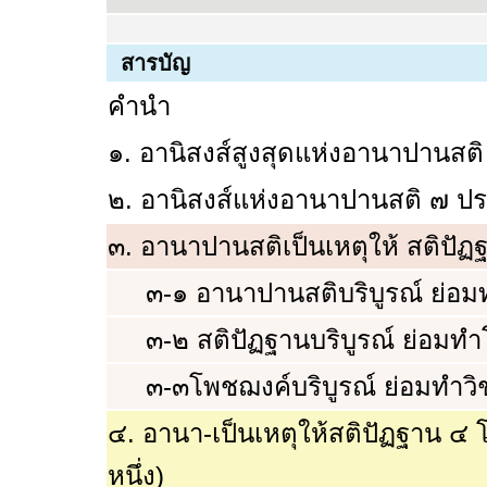
สารบัญ
คำนำ
๑. อานิสงส์สูงสุดแห่งอานาปานสต
๒. อานิสงส์แห่งอานาปานสติ ๗ ป
๓. อานาปานสติเป็นเหตุให้ สติปัฏ
๓-๑ อานาปานสติบริบูรณ์ ย่อมท
๓-๒ สติปัฏฐานบริบูรณ์ ย่อมทำ
๓-๓โพชฌงค์บริบูรณ์ ย่อมทำวิช
๔. อานา-เป็นเหตุให้สติปัฏฐาน ๔ 
หนึ่ง)