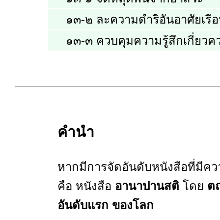
๑๓-๒ ละความดำริอันอาศัยเรื
๑๓-๓ ควบคุมความรู้สึกเกี่ยวค
คำนำ
หากมีการจัดอันดับหนังสือที่มีค
คือ หนังสือ
อานาปานสติ
โดย
ต
อันดับแรก ของโลก