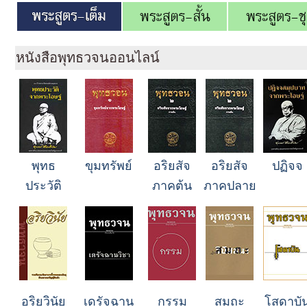
หนังสือพุทธวจนออนไลน์
พุทธ
ขุมทรัพย์
อริยสัจ
อริยสัจ
ปฏิจจ
ประวัติ
ภาคต้น
ภาคปลาย
อริยวินัย
เดรัจฉาน
กรรม
สมถะ
โสดาบั