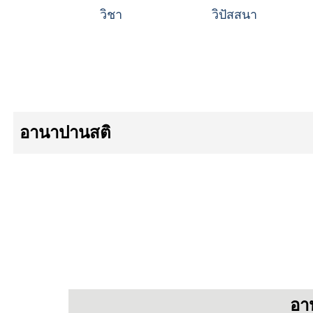
วิชา
วิปัสสนา
อานาปานสติ
อา