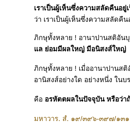
เราเป็นผู้เห็นซึ่งความสลัดคืนอยู
ว่า เราเป็นผู้เห็นซึ่งความสลัดค
ภิกษุทั้งหลาย ! อานาปานสติอัน
แล
ย่อมมีผลใหญ่ มีอนิสงส์ใหญ่
ภิกษุทั้งหลาย ! เมื่ออานาปานสติ
อานิสงส์อย่างใด อย่างหนึ่ง ในบร
คือ
อรหัตตผลในปัจจุบัน หรือว่าถ้า
มหาวาร. สํ. ๑๙/๓๙๖-๓๙๗/๑๓