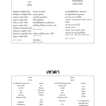
เทวดา