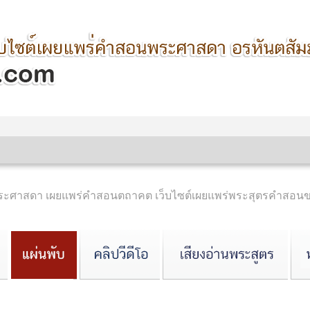
ำพระศาสดา เผยแพร่คำสอนตถาคต เว็บไซต์เผยแพร่พระสุตรคำสอน