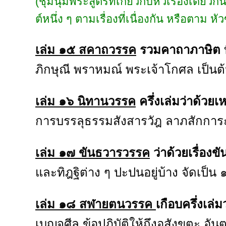
(ชุมนุมพระสูตรที่เกี่ยวกับหัวเรื่องเดียวกั
ต์หนึ่ง ๆ ตามเรื่องที่เนื่องกัน หรือตาม ห
เล่ม ๑๕ สคาถวรรค
รวมคาถาภาษิต
ภิกษุณี พราหมณ์ พระเจ้าโกศล เป็นต้น
เล่ม ๑๖ นิทานวรรค
ครึ่งเล่มว่าด้วย
การบรรลุธรรมสังสารวัฎ ลาภสักการะ เ
เล่ม ๑๗ ขันธวารวรรค
ว่าด้วยเรื่องขั
และทิฎฐิต่าง ๆ ปะปนอยู่บ้าง จัดเป็น ๑
เล่ม ๑๘ สฬายตนวรรค
เกือบครึ่งเล่
เบญจศีล ข้อปฏิบัติให้ถึงอสังขตะ อัน