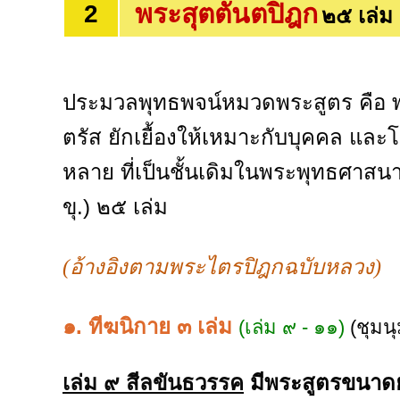
พระสุตตันตปิฎก
2
๒๕ เล่ม
ประมวลพุทธพจน์หมวดพระสูตร คือ พ
ตรัส ยักเยื้องให้เหมาะกับบุคคล และโ
หลาย ที่เป็นชั้นเดิมในพระพุทธศาสนา แบ
ขุ.) ๒๕ เล่ม
(อ้างอิงตามพระไตรปิฎกฉบับหลวง)
๑. ทีฆนิกาย ๓ เล่ม
(เล่ม ๙ - ๑๑)
(ชุมน
เล่ม ๙ สีลขันธวรรค
มีพระสูตรขนาด