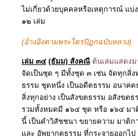
ไม่เกี่ยวด้วยบุคคลหรือเหตุการณ์ แบ่งเ
๑๒ เล่ม
(อ้างอิงตามพระไตรปิฎกฉบับหลวง)
เล่ม ๓๔
(ธัมม) สังคณี
ต้นเล่มแสดงมา
จัดเป็นชุด ๆ มีทั้งชุด ๓ เช่น จัดทุ
ธรรม ชุดหนึ่ง เป็นอดีตธรรม อนาคตธร
สิ่งทุกอย่าง เป็นสังขตธรรม อสังขตธ
รวมทั้งหมดมี ๑๖๔ ชุด หรือ ๑๖๔ มาติ
นี้ เป็นคำวิสัชชนา ขยายความ มาติกา
และ อัพยากตธรรม ที่กระจายออกไป ใน