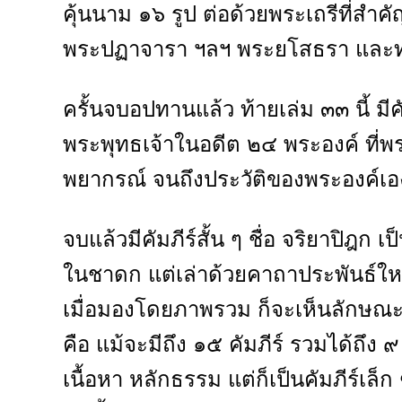
คุ้นนาม ๑๖ รูป ต่อด้วยพระเถรีที่
พระปฏาจารา ฯลฯ พระยโสธรา และท่
ครั้นจบอปทานแล้ว ท้ายเล่ม ๓๓ นี้ มี
พระพุทธเจ้าในอดีต ๒๔ พระองค์ ที่พร
พยากรณ์ จนถึงประวัติของพระองค์เอ
จบแล้วมีคัมภีร์สั้น ๆ ชื่อ จริยาปิฎก 
ในชาดก แต่เล่าด้วยคาถาประพันธ์ใหม่
เมื่อมองโดยภาพรวม ก็จะเห็นลักษณะที่ก
คือ แม้จะมีถึง ๑๕ คัมภีร์ รวมได้ถึง ๙
เนื้อหา หลักธรรม แต่ก็เป็นคัมภีร์เล็ก