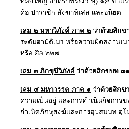
หลักใหญ่ สำหรับพระภิกษุ) ๑๙ ข้อแรก
คือ ปาราชิก สังฆาทิเสส และอนิยต
เล่ม ๒ มหาวิภังค์ ภาค ๒
ว่าด้วยสิกข
ระดับอาบัติเบา หรือความผิดสถานเบา 
หรือ ศีล ๒๒๗
เล่ม ๓ ภิกขุนีวิภังค์
ว่าด้วยสิกขบท ๓๑
เล่ม ๔ มหาวรรค ภาค ๑
ว่าด้วยสิก
ความเป็นอยู่ และการดำเนินกิจการของ
กำเนิดภิกษุสงฆ์และการอุปสมบท อ