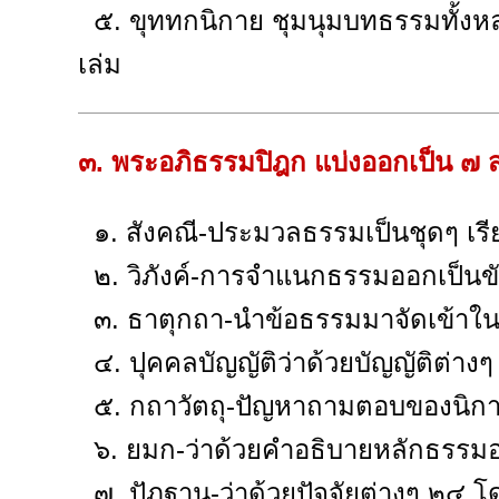
๕. ขุททกนิกาย ชุมนุมบทธรรมทั้งหลาย 
เล่ม
๓. พระอภิธรรมปิฎก แบ่งออกเป็น ๗ ส
๑. สังคณี-ประมวลธรรมเป็นชุดๆ เรียก
๒. วิภังค์-การจำแนกธรรมออกเป็นขันธ
๓. ธาตุกถา-นำข้อธรรมมาจัดเข้าในขั
๔. ปุคคลบัญญัติว่าด้วยบัญญัติต่างๆ ม
๕. กถาวัตถุ-ปัญหาถามตอบของนิกายต
๖. ยมก-ว่าด้วยคำอธิบายหลักธรรมออก
๗. ปัฏฐาน-ว่าด้วยปัจจัยต่างๆ ๒๔ โด