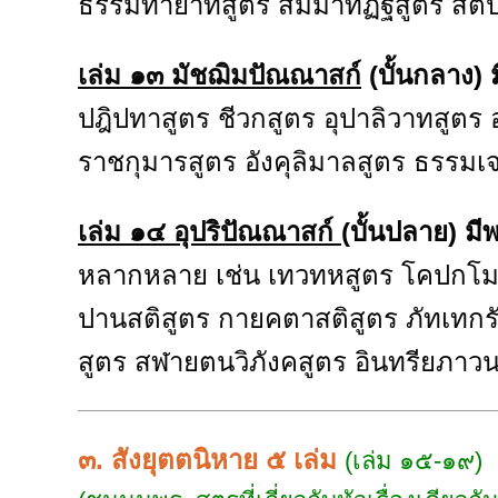
ธรรมทายาทสูตร สัมมาทิฏฐิสูตร สติปั
เล่ม ๑๓ มัชฌิมปัณณาสก์
(บั้นกลาง
ปฎิปทาสูตร ชีวกสูตร อุปาลิวาทสูตร
ราชกุมารสูตร อังคุลิมาลสูตร ธรรมเ
เล่ม ๑๔ อุปริปัณณาสก์
(บั้นปลาย) 
หลากหลาย เช่น เทวทหสูตร โคปกโมค
ปานสติสูตร กายคตาสติสูตร ภัทเทกรั
สูตร สฬายตนวิภังคสูตร อินทรียภาวน
๓. สังยุตตนิหาย ๕ เล่ม
(เล่ม ๑๕-๑๙)