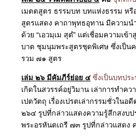
เมตตสูตร ธรรมบท บทแห่งธรรม หรือ
สูตรแสดง คาถาพุทธอุทาน มีความนำเป็น
ด้วย “เอวมฺเม สุตํ” แต่เชื่อมความเข้า
บาต ชุมนุมพระสูตรชุดพิเศษ ซึ่งเป็น
รวม ๗๑ สูตร
เล่ม ๒๖ มีคัมภีร์ย่อย ๔
ซึ่งเป็นบทประ
เกิดในสวรรค์อยู่วิมาน เล่าการทำความ
เปตวัตถุ เรื่องเปรตเล่ากรรมชั่วใน
๒๖๔ รูปที่กล่าวแสดงความรู้สึกสงบ
พระอรหันตเถรี ๗๓ รูปที่กล่าวแสดง คว