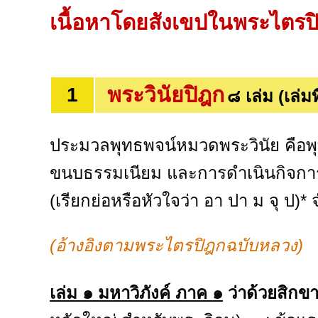
เนื้อหาโดยสังเขปในพระไตรป
พระวินัยปิฎก
1
๘ เล่ม (เล่มที
ประมวลพุทธพจน์หมวดพระวินัย คือพุท
ขนบธรรมเนียม และการดำเนินกิจการต่
(เรียกย่อหรือหัวใจว่า อา ปา ม จุ ป)*
(อ้างอิงตามพระไตรปิฎกฉบับหลวง)
เล่ม ๑ มหาวิภังค์ ภาค ๑
ว่าด้วยสิกข