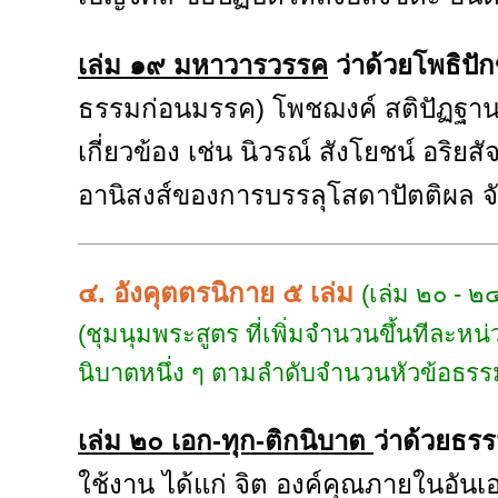
เล่ม ๑๙ มหาวารวรรค
ว่าด้วยโพธิป
ธรรมก่อนมรรค) โพชฌงค์ สติปัฏฐาน อิน
เกี่ยวข้อง เช่น นิวรณ์ สังโยชน์ อร
อานิสงส์ของการบรรลุโสดาปัตติผล จัด
๔. อังคุตตรนิกาย ๕ เล่ม
(เล่ม ๒๐ - ๒
(ชุมนุมพระสูตร ที่เพิ่มจำนวนขึ้นทีละหน่
นิบาตหนึ่ง ๆ ตามลำดับจำนวนหัวข้อธรร
เล่ม ๒๐ เอก-ทุก-ติกนิบาต
ว่าด้วยธร
ใช้งาน ได้แก่ จิต องค์คุณภายในอันเอก