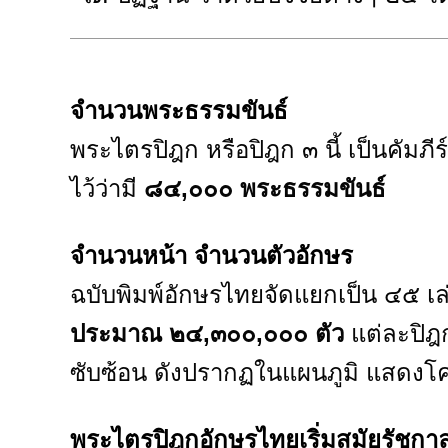
จำนวนพระธรรมขันธ์
พระไตรปิฎก หรือปิฎก ๓ นี้ เป็นคัมภี
ไว้ว่ามี
๘๔,๐๐๐ พระธรรมขันธ์
จำนวนหน้า จำนวนตัวอักษร
ฉบับพิมพ์อักษรไทยจัดแยกเป็น ๔๕ เ
ประมาณ ๒๔,๓๐๐,๐๐๐ ตัว
แต่ละปิฎ
ซับซ้อน ดังปรากฏในแผนภูมิ แสดงโค
พระไตรปิฎกอักษรไทยเริ่มสมัยรัชกา