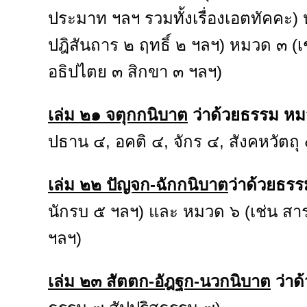
ประมาท ฯลฯ รวมทั้งเรื่องเอตทัคคะ)
ปฎิสันถาร ๒ ฤทธิ์ ๒ ฯลฯ) หมวด ๓ (
อธิปไตย ๓ สิกขา ๓ ฯลฯ)
เล่ม ๒๑ จตุกกนิบาต
ว่าด้วยธรรม ห
ปธาน ๔, อคติ ๔, จักร ๔, สังคหวัตถุ
เล่ม ๒๒ ปัญจก-ฉักกนิบาต
ว่าด้วยธร
นักรบ ๕ ฯลฯ) และ หมวด ๖ (เช่น ส
ฯลฯ)
เล่ม ๒๓ สัตตก-อัฎฐก-นวกนิบาต
ว่าด