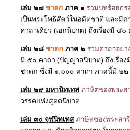
เล่ม ๒๗
ชาดก
ภาค ๑
รวมบทร้อยกร
เป็นพระโพธิสัตว์ในอดีตชาติ และมีคาถา
คาถาเดียว (เอกนิบาต) ถึงเรื่องมี 
เล่ม ๒๘
ชาดก
ภาค ๒
รวมคาถาอย่า
มี ๕๐ คาถา (ปัญญาสนิบาต) ถึงเรื่
ชาดก ซึ่งมี ๑,๐๐๐ คาถา ภาคนี้มี ๒
เล่ม ๒๙ มหานิทเทส
ภาษิตของพระสาร
วรรคแห่งสุตตนิบาต
เล่ม ๓๐ จูฬนิทเทส
ภาษิตของพระสารี