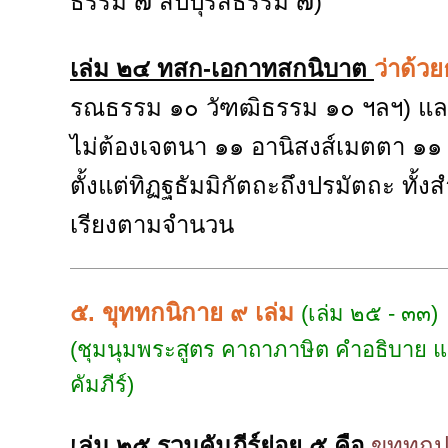
ธรรม ๗ สัปปุริสธรรม ๗)
เล่ม ๒๔ ทสก-เอกาทสกนิบาต
ว่าด้
รณธรรม ๑๐ วัฑฒิธรรม ๑๐ ฯลฯ) และ
ไม่ต้องเจตนา ๑๑ อานิสงส์เมตตา ๑๑
ตั้งแต่ทิฏฐธัมมิกัตถะถึงปรมัตถะ ทั
เรียงตามจำนวน
๕. ขุททกนิกาย ๙ เล่ม
(เล่ม ๒๕ - ๓๓)
(ชุมนุมพระสูตร คาถาภาษิต คำอธิบาย และเ
คัมภีร์)
เล่ม ๒๕ รวมคัมภีร์ย่อย ๕
คือ
ขุททกป