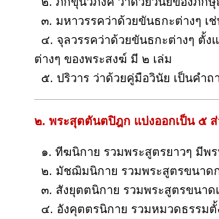
๒. ภิกขุนีวิภังค์ ว่าด้วยวินัยของภิกษุ
๓. มหาวรรคว่าด้วยขันธกะต่างๆ เช่น
๔. จุลวรรคว่าด้วยขันธกะต่างๆ ตั้งแ
ต่างๆ ของพระสงฆ์ มี ๒ เล่ม
๕. ปริวาร ว่าด้วยคู่มือวินัย เป็นคำ
๒. พระสุตตันตปิฎก แบ่งออกเป็น ๕ ส
๑. ทีฆนิกาย รวมพระสูตรยาวๆ มีพรห
๒. มัชฌิมนิกาย รวมพระสูตรขนาดกลา
๓. สังยุตตนิกาย รวมพระสูตรขนาดเล
๔. อังคุตตรนิกาย รวมหมวดธรรมตั้งแ