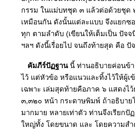
กรรม ในแม่บทชุด ๓ แล้วต่อด้วยชุด 
เหมือนกัน ดังนั้นแต่ละแบบ จึงแยกซอย
ทุก ตามลำดับ (เขียนให้เต็มเป็น ปัจจ
ฯลฯ ดังนี้เรื่อยไป จนถึงท้ายสุด คือ 
คัมภีร์ปัฏฐาน
นี้ ท่านอธิบายค่อนข้
ไว้ แต่หัวข้อ หรือแนวและทิ้งไว้ให้
เฉพาะ เล่มสุดท้ายคือภาค ๖ แสดงไว้ย่นย
๓,๓๒๐ หน้า กระดาษพิมพ์ ถ้าอธิบายโ
มากมาย หลายเท่าตัว ท่านจึงเรียกปัฏฐ
ใหญ่ทั้ง โดยขนาด และ โดยความสำ