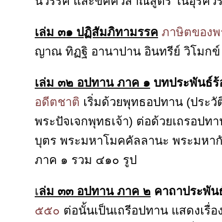
นวรรค และขัคควิสาณสูตร ในอุรควร
เล่ม ๓๑ ปฏิสัมภิทามรรค
ภาษิตของพระ
ญาณ ทิฏฐิ อานาปาน อินทรีย์ วิโมกข
เล่ม ๓๒ อปทาน ภาค ๑
บทประพันธ์ร้
อดีตชาติ
เริ่มด้วยพุทธอปทาน (ประวั
พระปัจเจกพุทธเจ้า) ต่อด้วยเถรอปทาน
บุตร พระมหาโมคคัลลานะ พระมหากัส
ภาค ๑ รวม ๔๑๐ รูป
เ
ล่ม ๓๓ อปทาน ภาค ๒
คาถาประพันธ
๕๕๐
ต่อนั้นเป็นเถรีอปทาน แสดงเรื่อง