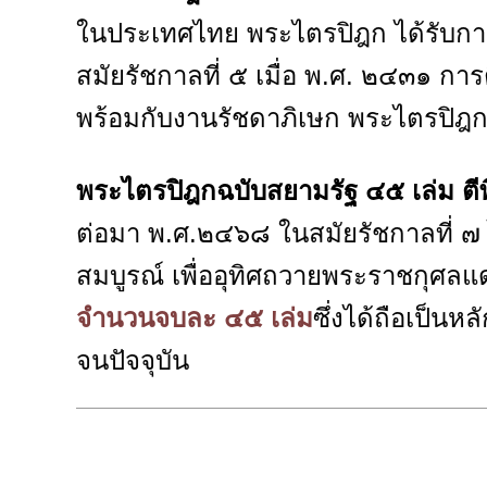
ในประเทศไทย พระไตรปิฎก ได้รับการตี
สมัยรัชกาลที่ ๕ เมื่อ พ.ศ. ๒๔๓๑ กา
พร้อมกับงานรัชดาภิเษก พระไตรปิฎกที่
พระไตรปิฎกฉบับสยามรัฐ ๔๕ เล่ม ตีพ
ต่อมา พ.ศ.๒๔๖๘ ในสมัยรัชกาลที่ ๗ ไ
สมบูรณ์ เพื่ออุทิศถวายพระราชกุศลแด่
จำนวนจบละ ๔๕ เล่ม
ซึ่งได้ถือเป็น
จนปัจจุบัน