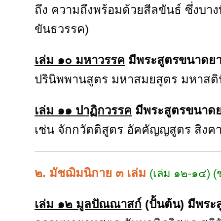
ถึง ความถึงพร้อมด้วยสีลขันธ์ ซึ่งบาง
ขันธวรรค)
เล่ม ๑๐ มหาวรรค
มีพระสูตรขนาดยา
ปรินิพพานสูตร มหาสมยสูตร มหาสติป
เล่ม ๑๑ ปาฏิกวรรค
มีพระสูตรขนาดย
เช่น จักกวัตติสูตร อัคคัญญสูตร สิงค
๒. มัชฌิมนิกาย ๓ เล่ม
(เล่ม ๑๒-๑๔) 
เล่ม ๑๒ มูลปัณณาสก์
(ปั้นต้น) มีพร