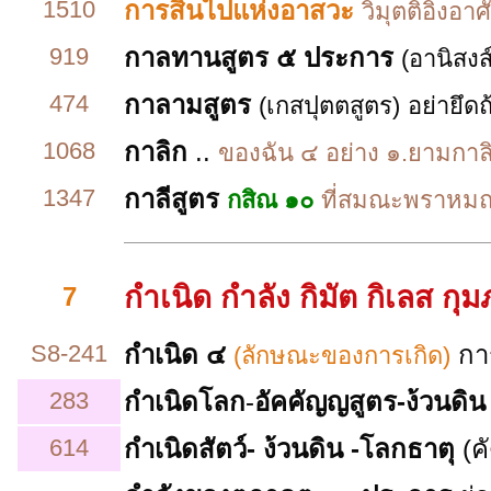
1510
การสิ้นไปแห่งอาสวะ
วิมุตติอิงอ
919
กาลทานสูตร
๕ ประการ
(อานิสงส
474
กาลามสูตร
(เกสปุตตสูตร)
อย่ายึดถ
1068
กาลิก
..
ของฉัน ๔ อย่าง ๑.ยามกาลิ
1347
กาลีสูตร
กสิณ ๑๐
ที่สมณะพราหมณ์
กำเนิด กำลัง กิมัต กิเลส
กุม
7
S8-241
กำเนิด ๔
กา
(ลักษณะของการเกิด)
283
กำเนิดโลก
-
อัคคัญญสูตร-ง้วนดิ
614
กำเนิดสัตว์- ง้วนดิน -โลกธาตุ
(ค