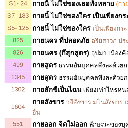
S1- 24
กายนี้
ไม่ใช่ของเธอทั้งหลาย
(กาย
S7- 183
กายนี้ ไม่ใช่ของใคร เป็นเพียงก
S5- 125
กายนี้ ไม่ใช่ของใคร
เป็นเพียงกระแ
825
กายนคร ที่ปลอดภัย
อริยสาวก ประ
826
กายนคร (กึสุกสูตร)
อุปมา เมืองคื
499
กายสูตร
ธรรมอันบุคคลพึงละด้วยกา
1345
กายสูตร
ธรรมอันบุคคลพึงละด้วยกา
1302
กายสักขีเป็นไฉน
เพียงเท่าไหรหนอ 
กายสังขาร
วจีสังขาร มโนสังขาร เ
1604
อื่น
551
กายออก จิตไม่ออก
ลักษณะของบุค