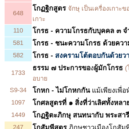
โกฏฐิกสูตร
จักษุ เป็นเครื่องเกาะข
648
เกาะ
110
โกรธ
- ความโกรธกับบุคคล ๓ 
581
โกรธ - ชนะความโกรธ ด้วยความ
582
โกรธ -
สงครามโต้ตอบกันด้วยวา
ธรรม ๗ ประการ
ขอ
ง
ผู้มักโกรธ
(
1733
อบาย
S9-34
โกหก - ไม่โกหกกัน
แม้เพียงเพื่อ
1097
โกศลสูตรที่ ๑
สิ่งที่ว่าเลิศทั้งหล
1449
โกฏฐิตะภิกษุ สนทนากับ พระสาร
247
โกสัมพีสูตร
ภิกษุชาวเมืองโกสัม