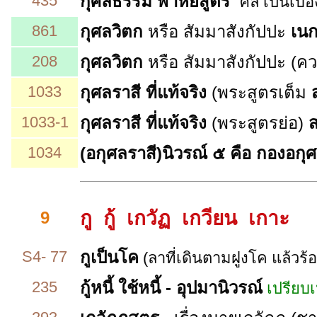
435
กุศลธรรม พาหิยสูตร
ศีล เป็นเบื
861
กุศลวิตก
หรือ
สัมมาสังกัปปะ
เนก
208
กุศลวิตก
หรือ สัมมาสังกัปปะ
(คว
1033
กุศลราสี
ที่แท้จริง
(พระสูตรเต็ม
1033-1
กุศลราสี
ที่แท้จริง
(พระสูตรย่อ)
ส
1034
(อกุศลราสี)
นิวรณ์ ๕
คือ กองอกุ
กู กู้ เกวัฏ เกวียน เกาะ
9
S4- 77
กูเป็นโค
(ลาที่เดินตามฝูงโค แล้วร้อง
235
กู้หนี้ ใช้หนี้ - อุปมานิวรณ์
เปรียบเ