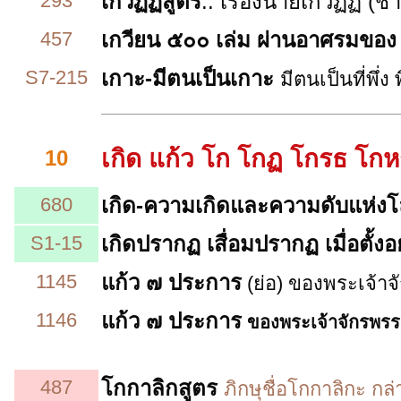
293
เกวัฏฏสูตร
.. เรื่องนายเกวัฏฏ (
457
เกวียน ๕๐๐ เล่ม ผ่านอาศรมข
S7-215
เกาะ-มีตนเป็นเกาะ
มีตนเป็นที่พ
เกิด แก้ว โก โกฏ โกรธ โก
10
680
เกิด
-ความเกิดและความดับแห่ง
S1-15
เกิดปรากฏ เสื่อมปรากฏ
เมื่อตั้งอย
1145
แก้ว ๗ ประการ
(ย่อ)
ของพระเจ้าจั
1146
แก้ว ๗ ประการ
ของพระเจ้าจักรพรร
487
โกกาลิกสูตร
ภิกษุชื่อโกกาลิกะ ก