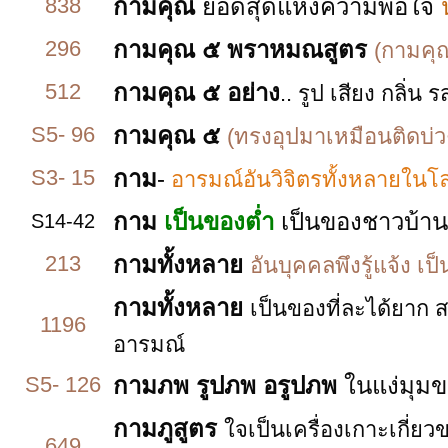
838
กามคุณ
ยอดสุดแห่งความพอใจ
น
296
กามคุณ ๕ พราหมณสูตร
(กามคุณ
512
กามคุณ ๕ อย่าง
.. รูป เสียง กลิ
S5- 96
กามคุณ ๕
(ทรงอุปมาเหมือนติดบ่ว
S3- 15
กาม
-
อารมณ์อันวิจิตรทั้งหลายในโล
กาม
เป็นของต่ำ
เป็นของชาวบ้าน
S14-42
213
กามทั้งหลาย
อันบุคคลพึงรู้แจ้ง เป
กามทั้งหลาย
เป็นของที่ละได้ยาก
1196
อารมณ์
S5- 126
กามภพ รูปภพ อรูปภพ
ในแง่มุม
กามภูสูตร
ใจเป็นเครื่องเกาะเกี่ย
649