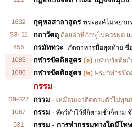
1632
กุตุหลสาลาสูตร
พระองค์ไม่พยากร
S3- 11
กถาวัตถุ
ถ้อยคำที่ภิกษุไม่ควรพูด แล
456
กรมัททวะ
ภัตตาหารมื้อสุดท้าย
ชื
1085
กฬารขัตติยสูตร
(๑)
กฬารขัตติยภิ
1086
กฬารขัตติยสูตร
(๒)
พระกฬารขัตติ
กรรม
S9-027
กรรม
-
เหมือนเงาติดตามตัวไปทุก
1067
กรรม
-
สัตว์ทำไว้ดีก็ตามชั่วก็ตาม จ
531
กรรม - การทำกรรมทางใดมีโทษม