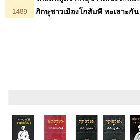
1489
ภิกษุชาวเมืองโกสัมพี
ทะเลาะกั