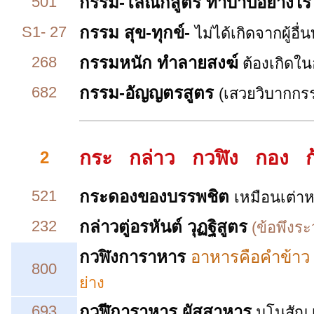
501
กรรม-โลณกสูตร ทำบาปอย่างไร
S1- 27
กรรม สุข-ทุกข์-
ไม่ได้เกิดจากผู้อื
268
กรรมหนัก ทำลายสงฆ์
ต้องเกิดใน
682
กรรม-อัญญตรสูตร
(เสวยวิบากกรร
กระ กล่าว กวฬิง กอง 
2
521
กระดองของบรรพชิต
เหมือนเต่าห
232
กล่าวตู่อรหันต์ วุฏฐิสูตร
(ข้อพึงระว
กวฬิงการาหาร
อาหารคือคำข้าว
800
ย่าง
693
กวฬีการาหาร ผัสสาหาร
มโนสัญ เ