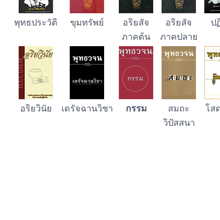
พุทธประวัติ
ขุ
ม
ทรัพย์
อริยสัจ
อริยสัจ
ปฏ
ภาคต้น
ภาคปลาย
อริยวินัย
เดรัจฉานวิชา
กรรม
สมถะ
โสด
วิปัสสนา