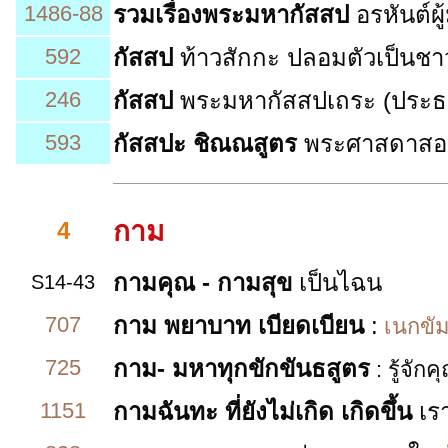
1486-88
รวมเรื่องพระมหากัสสป
อรหันต์ผู
592
กัสสป
ท้าวสักกะ ปลอมตัวเป็นชา
246
กัสสป
พระมหากัสสปเถระ (ประธา
593
กัสสปะ ชิณณสูตร
พระศาสดาสอบถ
กาม
4
กามคุณ - กามสุข
เป็นไฉน
S14-43
707
กาม พยาบาท เบียดเบียน
:
เนกขัม
725
กาม- มหาทุกขักขันธสูตร
: รู้จั
1151
กามฉันทะ ที่ยังไม่เกิด เกิดขึ้น
เรา