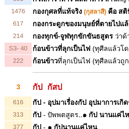
1476
กองกุศลที่แท้จริง
คือ
สติ
(กุสลาสี)
617
กองกระดูกของมนุษย์ที่ตายไปแล้
214
กองทุกข์-จูฬทุกขักขันธสูตร
ว่าด
S3- 40
ก้อนข้าวที่ลุกเป็นไฟ
(ทุศีลแล้วโ
222
ก้อนข้าว
ที่ลุกเป็นไฟ
(ทุศีลแล้วถ
กัป กัสป
3
616
กัป - อุปมาเรื่องกัป อุปมาการเกิ
313
กัป
- ปัพพตสูตร..
๑ กัป นานแค่ไ
377
กัป
-
๑ กัปนานแค่ไหน