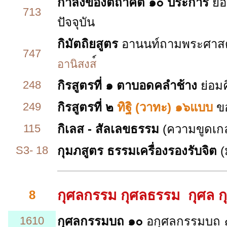
กำลังของตถาคต ๑๐ ประการ
ย่อ
713
ปัจจุบัน
กิมัตถิยสูตร
อานนท์ถามพระศาส
747
อานิสงส
248
กิรสูตรที่ ๑
ตาบอดคลำช้าง
ย่อมค
249
กิรสูตรที่ ๒
ทิฐิ (วาทะ) ๑๖แบบ
ขอ
115
กิเลส - สัลเลขธรรม
(ความขูดเกลา
S3- 18
กุมภสูตร ธรรมเครื่องรองรับจิต
(
กุศลกรรม กุศลธรรม กุศล กุ
8
1610
กุศลกรรมบถ ๑๐
อกุศลกรรมบถ 