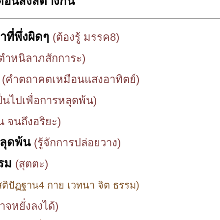
้อนิสงส์ต่างกัน
ที่พึ่งผิดๆ
(ต้องรู้ มรรค8)
ตำหนิลาภสักการะ)
ย
(คำตถาคตเหมือนแสงอาทิตย์)
ป็นไปเพื่อการหลุดพ้น)
าน จนถึงอริยะ)
ลุดพ้น
(รู้จักการปล่อยวาง)
รรม
(สุตตะ)
ติปัฏฐาน4 กาย เวทนา จิต ธรรม)
าจหยั่งลงได้)