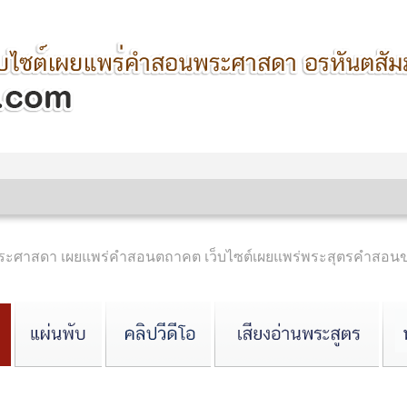
ำพระศาสดา เผยแพร่คำสอนตถาคต เว็บไซต์เผยแพร่พระสุตรคำสอ