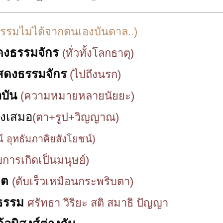
กรรมไม่ได้จากตนเองบันดาล..)
สดงธรรมจักร
(ทั่วทั้งโลกธาตุ)
แสดงธรรมจักร
(ไปถึงนรก)
บัน
(ความหมายหลายนัยยะ)
ิ่งเสมอ
(ตา+รูป+วิญญาณ)
 อุทธัมภาคิยสังโยชน์)
บการเกิดเป็นมนุษย์)
ิต
(ดับเร็วเหมือนกระพริบตา)
ลุธรรม
ศรัทธา วิริยะ สติ สมาธิ ปัญญา