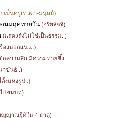
ลก เป็นครูเทวดา-มนุษย์)
สิปตนมฤคทายวัน
(อริยสัจจ์)
น
(แสดงสิ่งไม่ใช่เป็นธรรม..)
เรื่องนอกแนว..)
นข้อความลึก มีความหายซึ้ง..
นาขันธ์..)
่ตั้งแห่งรูป..)
างไปชนบท)
วิญญาณฐิติใน 4 ธาตุ)