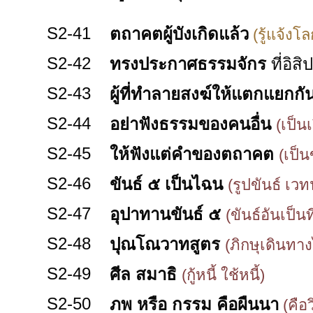
S2-41
ตถาคตผู้บังเกิดแล้ว
(รู้แจ้งโ
S2-42
ทรงประกาศธรรมจักร
ที่อิ
S2-43
ผู้ที่ทำลายสงฆ์ให้แตกแยกกั
S2-44
อย่าฟังธรรมของคนอื่น
(เป็น
S2-45
ให้ฟังแต่คำของตถาคต
(เป็
S2-46
ขันธ์ ๕ เป็นไฉน
(รูปขันธ์ เวท
S2-47
อุปาทานขันธ์ ๕
(ขันธ์อันเป็นที
S2-48
ปุณโณวาทสูตร
(ภิกษุเดินท
S2-49
ศีล สมาธิ
(กู้หนี้ ใช้หนี้)
S2-50
ภพ หรือ กรรม คือผืนนา
(คือ