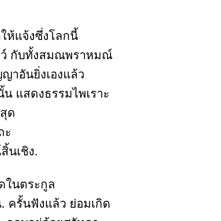
.
ห้แจ้งซึ่งโลกนี้
ัตว์ กับทั้งสมณพราหมณ์
ญาอันยิ่งเองแล้ว
ตนั้น แสดงธรรมไพเราะ
สุด
ถะ
ิ้นเชิง.
ิดในตระกูล
 ครั้นฟังแล้ว ย่อมเกิด