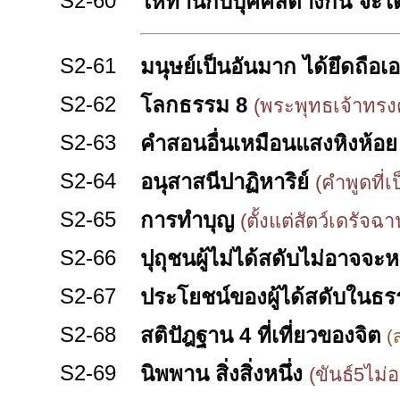
S2-60
ให้ทานกับบุคคลต่างกัน จะได
S2-61
มนุษย์เป็นอันมาก ได้ยึดถือเอา
S2-62
โลกธรรม 8
(พระพุทธเจ้าทรง
S2-63
คำสอนอื่นเหมือนแสงหิงห้อ
S2-64
อนุสาสนีปาฏิหาริย์
(คำพูดที่เ
S2-65
การทำบุญ
(ตั้งแต่สัตว์เดรัจฉ
S2-66
ปุถุชนผู้ไม่ได้สดับไม่อาจจะห
S2-67
ประโยชน์ของผู้ได้สดับในธ
S2-68
สติปัฎฐาน 4 ที่เที่ยวของจิต
(ส
S2-69
นิพพาน สิ่งสิ่งหนึ่ง
(ขันธ์5ไม่อ