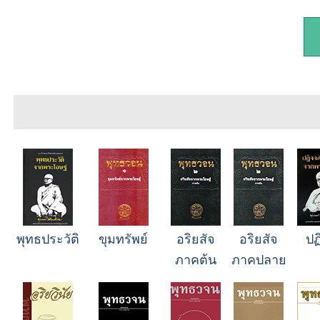
พุทธประวัติ
ขุมทรัพย์
อริยสัจ
อริยสัจ
ปฏ
ภาคต้น
ภาคปลาย