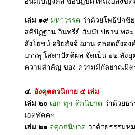
อื่นมีเบญจศีล ข้อปฏิบัติให้ถึงอสังขต
เล่ม ๑๙
มหาวรรค
ว่าด้วยโพธิปักข
สติปัฏฐาน อินทรีย์ สัมมัปปธาน พละ อิ
สังโยชน์ อริยสัจจ์ ฌาน ตลอดถึงอ
บรรลุ โสดาปัตติผล จัดเป็น ๑๒ สังยุตต์
ความสำคัญ ของ ความมีกัลยาณมิตร เป
-------------------------------------------------------------------------
๔.
อังคุตตรนิกาย ๕ เล่ม
เล่ม ๒๐
เอก-ทุก-ติกนิบาต
ว่าด้วยธ
เอตทัคคะ
เล่ม ๒๑
จตุกกนิบาต
ว่าด้วยธรรมห