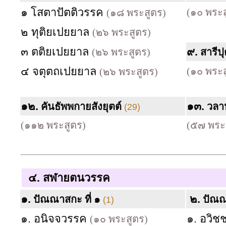
๑ โสตาปัตติวรรค
(๑๐ พระส
(๑๘ พระสูตร)
๒ ทุติยเปยยาล
(๒๖ พระสูตร)
๓ ตติยเปยยาล
๙.
(๒๖ พระสูตร)
สารีป
๔ จตุตถเปยยาล
(๑๐ พระส
(๒๖ พระสูตร)
๑๒.
๑๓.
คันธัพพกายสังยุตต์
วลา
(29)
(๑๑๒ พระสูตร)
(๕๗ พระ
๔.
สฬายตนวรรค
๑.
๒.
ปัณณาสกะ ที่ ๑
ปัณณ
(1)
๑. อนิจจวรรค
๑. อวิ
(๑๐ พระสูตร)