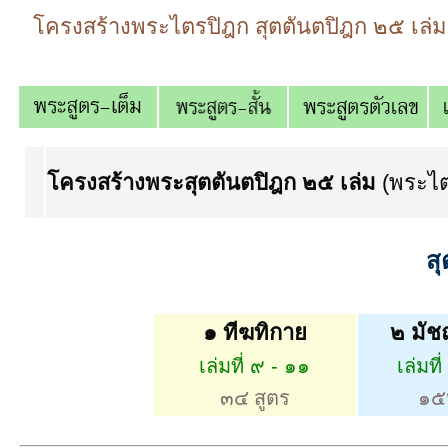
โครงสร้างพระไตรปิฎก สุตตันตปิฎก ๒๕ เล่ม
โครงสร้างพระสุตตันตปิฎก ๒๕ เล่ม
(พระไต
สุ
๑ ทีฆทิกาย
๒ มัช
เล่มที่ ๙ - ๑๑
เล่มที
๓๔ สูตร
๑๕