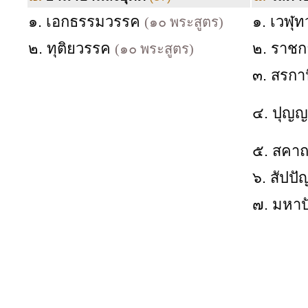
๑. เอกธรรมวรรค
๑. เวฬุ
(๑๐ พระสูตร)
๒. ทุติยวรรค
๒. ราช
(๑๐ พระสูตร)
๓. สรกา
๔. ปุญญ
๕. สคา
๖. สัปป
๗. มหา