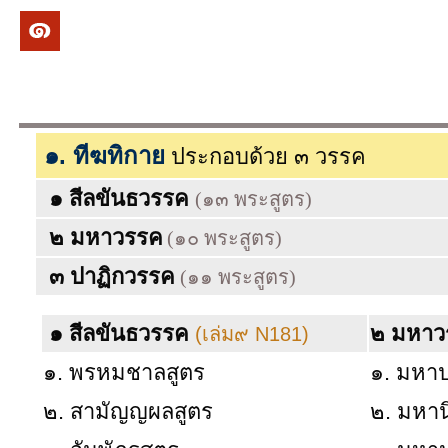
พระไตรปิฎ
ทีฆ
๑. ทีฆทิกาย
ประกอบด้วย ๓ วรรค
๑ สีลขันธวรรค
(๑๓ พระสูตร)
๒ มหาวรรค
(๑๐ พระสูตร)
๓ ปาฏิกวรรค
(๑๑ พระสูตร)
๑ สีลขันธวรรค
๒ มหาว
(เล่ม๙ N181)
๑. พรหมชาลสูตร
๑. มหา
๒. สามัญญผลสูตร
๒. มหาน