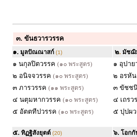
๓.
ขันธวารวรรค
๑.
๒
มูลปัณณาสก์
.
มัชฌ
(1)
๑ นกุลปิตวรรค
๑ อุปา
(๑๐ พระสูตร)
๒ อนิจจวรรค
๒ อรหั
(๑๐ พระสูตร)
๓ ภารวรรค
๓ ขัชช
(๑๑ พระสูตร)
๔ นตุมหากวรรค
๔ เถรว
(๑๐ พระสูตร)
๕ อัตตทีปวรรค
๕ ปุปผ
(๑๐ พระสูตร)
๕.
๖.
ทิฏฐิสังยุตต์
โอกกั
(20)