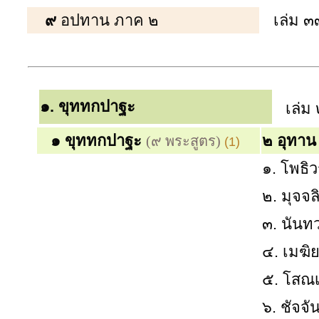
๙
อปทาน ภาค ๒
เล่ม ๓
๑. ขุททกปาฐะ
เล่ม
๑ ขุททกปาฐะ
๒ อุทาน
(๙ พระสูตร)
(1)
๑. โพธิ
๒. มุจจ
๓. นัน
๔. เมฆิ
๕. โสณ
๖. ชัจจ