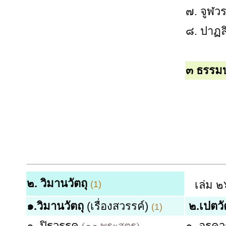
๗. จูฬว
๘. ปาฏล
๓ ธรรม
๒.
วิมานวัตถุ
เล่ม ๒
(1)
๑.วิมานวัตถุ
(เรื่องสวรรค์)
๒.เปตวั
(1)
๑. ปิฐวรรค
๑. อุรค