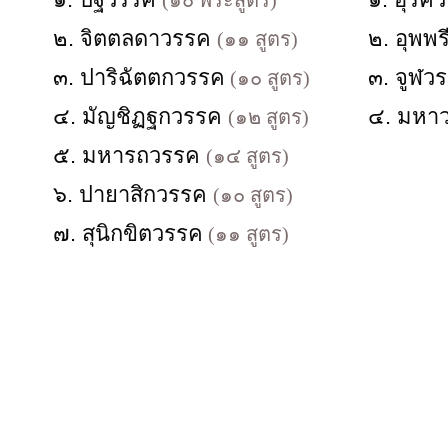
(๑๐ พระสูตร)
๒. จิตตลดาวรรค
๒. อุพพ
(๑๑ สูตร)
๓. ปาริฉัตตกวรรค
๓. จูฬว
(๑๐ สูตร)
๔. มัญชิฏฐกวรรค
๔. มหา
(๑๒ สูตร)
๕. มหารถวรรค
(๑๔ สูตร)
๖. ปายาสิกวรรค
(๑๐ สูตร)
๗. สุนิกขิตวรรค
(๑๑ สูตร)