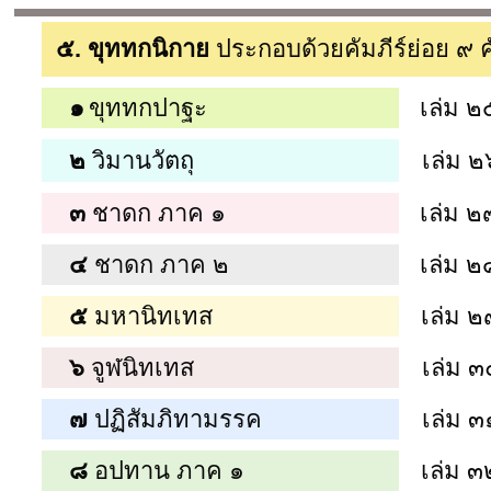
๕. ขุททกนิกาย
ประกอบด้วยคัมภีร์ย่อย ๙ คั
๑
ขุททกปาฐะ
เล่ม ๒
๒
วิมานวัตถุ
เล่ม ๒
๓
ชาดก ภาค ๑
เล่ม ๒
๔
ชาดก ภาค ๒
เล่ม ๒
๕
มหานิทเทส
เล่ม ๒
๖
จูฬนิทเทส
เล่ม ๓
๗
ปฏิสัมภิทามรรค
เล่ม ๓
๘
อปทาน ภาค ๑
เล่ม ๓