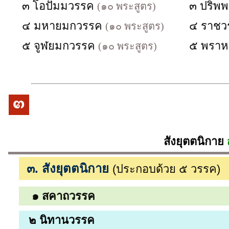
๓ โอปัมมวรรค
๓ ปริพ
(๑๐ พระสูตร)
๔ มหายมกวรรค
๔ ราช
(๑๐ พระสูตร)
๕ จูฬยมกวรรค
๕ พรา
(๑๐ พระสูตร)
พระไตรปิฎก
สังยุตตนิกาย
๓. สังยุตตนิกาย
(ประกอบด้วย ๕ วรรค)
๑
สคาถวรรค
๒
นิทานวรรค