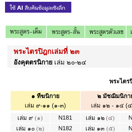
พระไตรปิฎกเล่มที่ ๒๓
อังคุตตรนิกาย
เล่ม ๒๐-๒๔
พระไตรป
๑ ทีฆนิกาย
๒ มัชฌิมนิกา
เล่ม ๙-๑๑ (๑-๓)
เล่ม ๑๒ - ๑๔ (๔
N181
N
เล่ม ๙
(๑)
เล่ม ๑๒
(๔)
N182
N
เล่ม ๑๐
(๒)
เล่ม ๑๓
(๕)