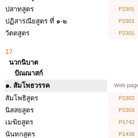
ปสาทสูตร
P2301
ปฏิสารณียสูตร ที่ ๑-๒
P2301
วัตตสูตร
P2301
17
นวกนิบาต
ปัณณาสก์
๑. สัมโพธวรรค
Web pag
สัมโพธิสูตร
P2302
นิสสยสูตร
P2303
เมฆิยสูตร
P1742
นันทกสูตร
P1436