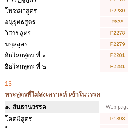
โพชฌาสูตร
P2280
อนุรุทธสูตร
P836
วิสาขสูตร
P2278
นกุลสูตร
P2279
อิธโลกสูตร ที่ ๑
P2281
อิธโลกสูตร ที่ ๒
P2281
13
พระสูตรที่ไม่สงเคราะห์ เข้าในวรรค
๑. สันธานวรรค
Web pag
โคตมีสูตร
P1393