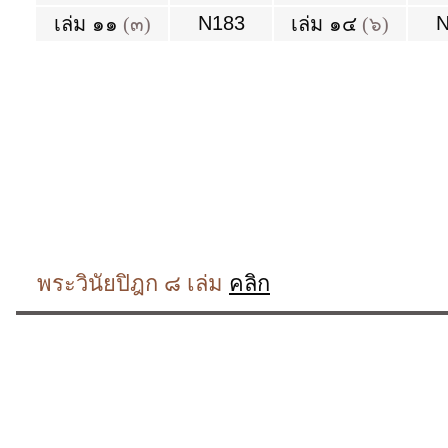
N183
N
เล่ม ๑๑
(๓)
เล่ม ๑๔
(๖)
พระวินัยปิฎก ๘ เล่ม
คลิก