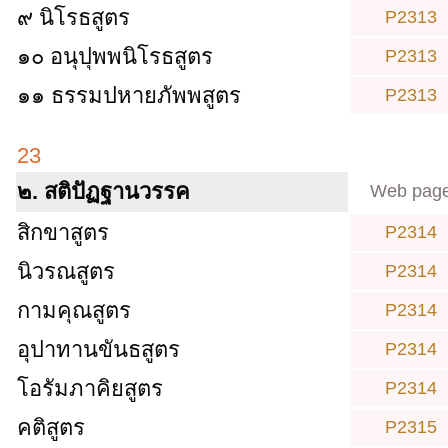
๙ นิโรธสูตร
P2313
๑๐ อนุปุพพนิโรธสูตร
P2313
๑๑ ธรรมปหายภัพพสูตร
P2313
23
๒. สติปัฏฐานวรรค
Web pag
สิกขาสูตร
P2314
นิวรณสูตร
P2314
กามคุณสูตร
P2314
อุปาทานขันธสูตร
P2314
โอรัมภาคิยสูตร
P2314
คติสูตร
P2315