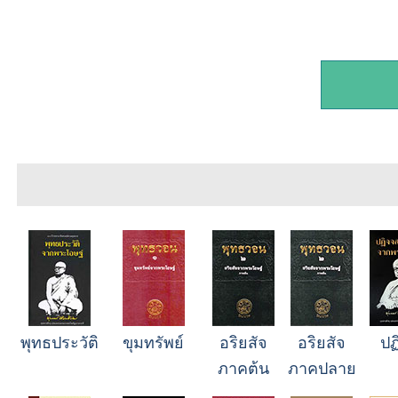
พุทธประวัติ
ขุมทรัพย์
อริยสัจ
อริยสัจ
ปฏ
ภาคต้น
ภาคปลาย