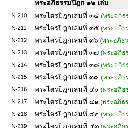
พระอภิธรรมปิฎก ๑๒ เล่ม
พระไตรปิฎกเล่มที่ ๓๔
N-210
(พระอภิธร
พระไตรปิฎกเล่มที่ ๓๕
N-211
(พระอภิธร
พระไตรปิฎกเล่มที่ ๓๖
N-212
(พระอภิธร
พระไตรปิฎกเล่มที่ ๓๗
N-213
(พระอภิธรร
พระไตรปิฎกเล่มที่ ๓๘
N-214
(พระอภิธร
พระไตรปิฎกเล่มที่ ๓๙
N-215
(พระอภิธร
พระไตรปิฎกเล่มที่ ๔๐
N-216
(พระอภิธร
พระไตรปิฎกเล่มที่ ๔๑
N-217
(พระอภิธรร
พระไตรปิฎกเล่มที่ ๔๒
N-218
(พระอภิธร
พระไตรปิฎกเล่มที่ ๔๓
N-219
(พระอภิธรร