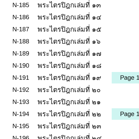
พระไตรปิฎกเล่มที่ ๑๓
N-185
พระไตรปิฎกเล่มที่ ๑๔
N-186
พระไตรปิฎกเล่มที่ ๑๕
N-187
พระไตรปิฎกเล่มที่ ๑๖
N-188
พระไตรปิฎกเล่มที่ ๑๗
N-189
พระไตรปิฎกเล่มที่ ๑๘
N-190
พระไตรปิฎกเล่มที่ ๑๙
N-191
Page 
พระไตรปิฎกเล่มที่ ๒๐
N-192
พระไตรปิฎกเล่มที่ ๒๑
N-193
พระไตรปิฎกเล่มที่ ๒๒
N-194
Page 
พระไตรปิฎกเล่มที่ ๒๓
N-195
พระไตรปิฎกเล่มที่ ๒๔
N-196