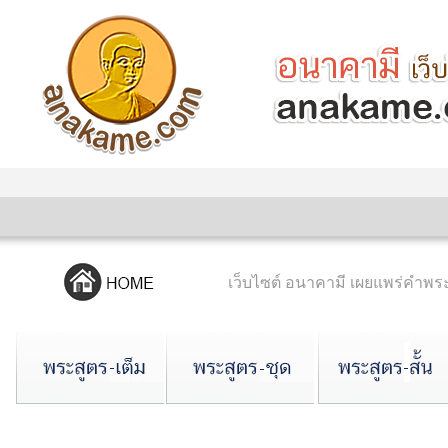
เว็บไซต์ อนาคามี เผยแพร่คำ