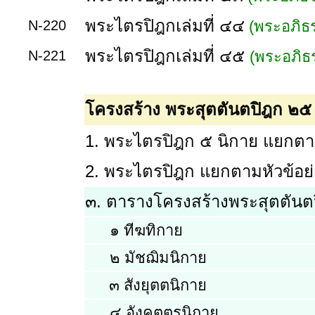
พระไตรปิฎกเล่มที่ ๔๔
N-220
(พระอภิธร
พระไตรปิฎกเล่มที่ ๔๕
N-221
(พระอภิธร
โครงสร้าง พระสุตตันตปิฎก ๒๕ 
1.
พระไตรปิฎก ๕ นิกาย แยกตาม
2.
พระไตรปิฎก แยกตามหัวข้อย่
๓.
ตารางโครงสร้างพระสุตตัน
๑ ทีฆทิกาย
๒ มัชฌิมนิกาย
๓ สังยุตตนิกาย
๔ อังคุตตรนิกาย