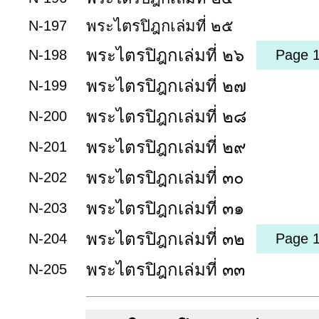
พระไตรปิฎกเล่มที่ ๒๕
N-197
พระไตรปิฎกเล่มที่ ๒๖
N-198
Page 
พระไตรปิฎกเล่มที่ ๒๗
N-199
พระไตรปิฎกเล่มที่ ๒๘
N-200
พระไตรปิฎกเล่มที่ ๒๙
N-201
พระไตรปิฎกเล่มที่ ๓๐
N-202
พระไตรปิฎกเล่มที่ ๓๑
N-203
พระไตรปิฎกเล่มที่ ๓๒
N-204
Page 
พระไตรปิฎกเล่มที่ ๓๓
N-205