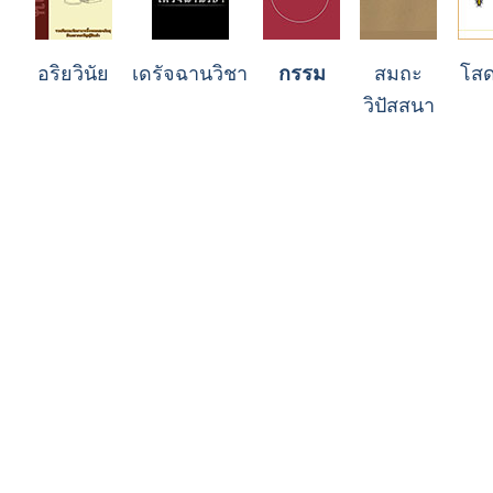
อริยวินัย
เดรัจฉานวิชา
กรรม
สมถะ
โสด
วิปัสสนา