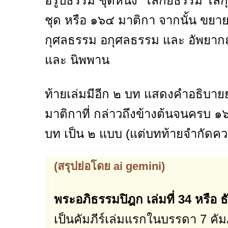
อรูปีธรรม ชุดหนึ่ง โลกียธรรม โลก
ชุด หรือ ๑๖๔ มาติกา จากนั้น ขยาย
กุศลธรรม อกุศลธรรม และ อัพยากฤ
และ นิพพาน
ท้ายเล่มมีอีก ๒ บท แสดงคำอธิบาย
มาติกาที่ กล่าวถึงข้างต้นจนครบ 
บท เป็น ๒ แบบ (แต่บทท้ายจำกัดคว
(สรุปย่อโดย ai gemini)
พระอภิธรรมปิฎก เล่มที่ 34 หรือ 
เป็นคัมภีร์เล่มแรกในบรรดา 7 คัมภี