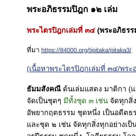
พระอภิธรรมปิฎก ๑๒ เล่ม
พระไตรปิฎกเล่มที่ ๓๔
(พระอภิธรรม
ที่มา
https://84000.org/tipitaka/pitaka3/
(เนื้อหาพระไตรปิฎกเล่มที่ ๓๔/พระ
ธัมมสังคณี
ต้นเล่มแสดง มาติกา (แม
จัดเป็นชุดๆ
มีทั้งชุด ๓ เช่น
จัดทุกสิ
อัพยากฤตธรรม ชุดหนึ่ง เป็นอดีตธ
และชุด ๒ เช่น จัดทุกสิ่งทุกอย่างเ