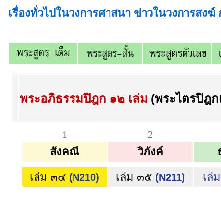
เรื่องทั่วไปในวงการศาสนา ข่าวในวงการสงฆ
พระอภิธรรมปิฎก ๑๒ เล่ม
(พระไตรปิฎกเ
1
2
สังคณี
วิภังค์
เล่ม ๓๔
เล่ม ๓๕
เล่
(N210)
(N211)