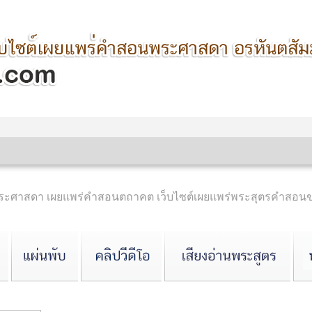
ำพระศาสดา เผยแพร่คำสอนตถาคต เว็บไซต์เผยแพร่พระสุตรคำสอน