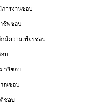
มีการงานชอบ
อาชีพชอบ
ักมีความเพียรชอบ
ชอบ
สมาธิชอบ
ีญาณชอบ
ุติชอบ