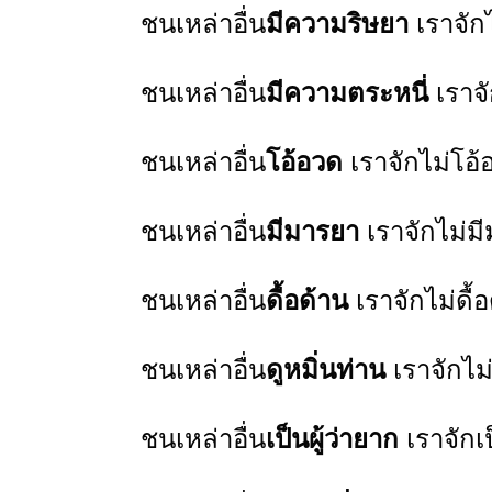
ชนเหล่าอื่น
มีความริษยา
เราจัก
ชนเหล่าอื่น
มีความตระหนี่
เราจั
ชนเหล่าอื่น
โอ้อวด
เราจักไม่โอ้
ชนเหล่าอื่น
มีมารยา
เราจักไม่ม
ชนเหล่าอื่น
ดื้อด้าน
เราจักไม่ดื้
ชนเหล่าอื่น
ดูหมิ่นท่าน
เราจักไม่
ชนเหล่าอื่น
เป็นผู้ว่ายาก
เราจักเป