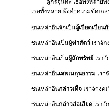
ดูกรจุนทะ เธอทั้งหลายพึงทำ
เธอทั้งหลาย พึงทำความขัดเกลา
ชนเหล่าอื่นจักเป็น
ผู้เบียดเบียนก
ชนเหล่าอื่นเป็น
ผู้ฆ่าสัตว์
เราจัก
ชนเหล่าอื่นเป็น
ผู้ลักทรัพย์
เราจั
ชนเหล่าอื่น
เสพเมถุนธรรม
เราจ
ชนเหล่าอื่น
กล่าวเท็จ
เราจักงดเ
ชนเหล่าอื่น
กล่าวส่อเสียด
เราจั