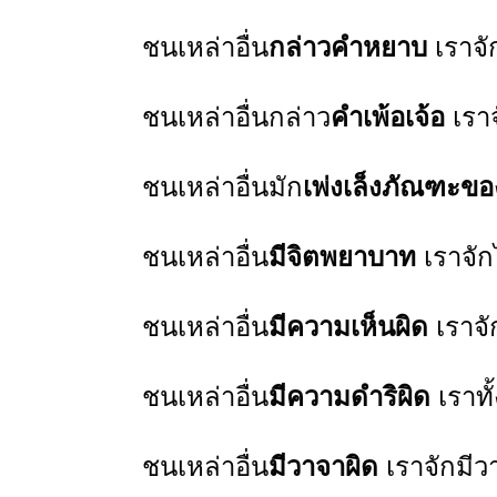
ชนเหล่าอื่น
กล่าวคำหยาบ
เราจ
ชนเหล่าอื่นกล่าว
คำเพ้อเจ้อ
เราจ
ชนเหล่าอื่นมัก
เพ่งเล็งภัณฑะของผ
ชนเหล่าอื่น
มีจิตพยาบาท
เราจั
ชนเหล่าอื่น
มีความเห็นผิด
เราจั
ชนเหล่าอื่น
มีความดำริผิด
เราทั
ชนเหล่าอื่น
มีวาจาผิด
เราจักมี