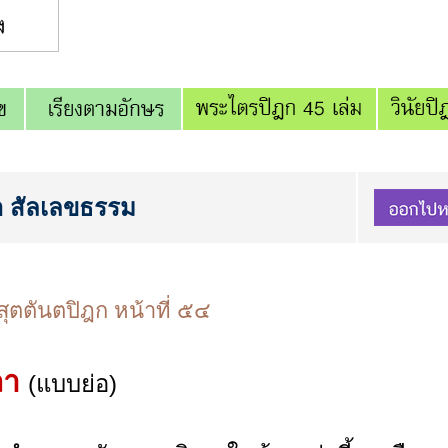
า สัลเลขธรรม
สุตตันตปิฎก หน้าที่ ๕๔
ลา
(แบบย่อ)