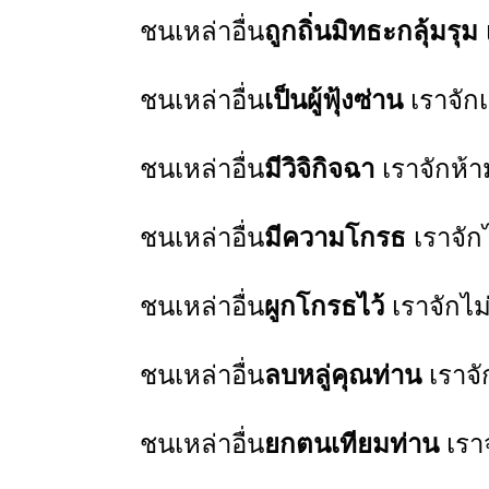
ชนเหล่าอื่น
ถูกถิ่นมิทธะกลุ้มรุม
ชนเหล่าอื่น
เป็นผู้ฟุ้งซ่าน
เราจักเป
ชนเหล่าอื่น
มีวิจิกิจฉา
เราจักห้า
ชนเหล่าอื่น
มีความโกรธ
เราจั
ชนเหล่าอื่น
ผูกโกรธไว้
เราจักไม
ชนเหล่าอื่น
ลบหลู่คุณท่าน
เราจั
ชนเหล่าอื่น
ยกตนเทียมท่าน
เรา