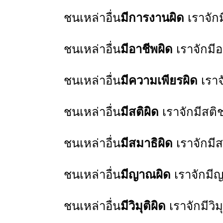
ชนเหล่าอื่น
มีการงานผิด
เราจัก
ชนเหล่าอื่น
มีอาชีพผิด
เราจักมี
ชนเหล่าอื่น
มีความเพียรผิด
เราจ
ชนเหล่าอื่น
มีสติผิด
เราจักมีสติ
ชนเหล่าอื่น
มีสมาธิผิด
เราจักมี
ชนเหล่าอื่น
มีญาณผิด
เราจักม
ชนเหล่าอื่น
มีวิมุติผิด
เราจักมีวิม