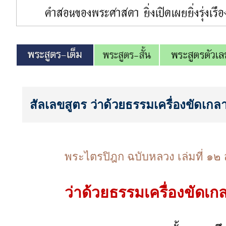
สัลเลขสูตร ว่าด้วยธรรมเครื่องขัดเกล
พระไตรปิฎก ฉบับหลวง เล่มที่ ๑๒ 
ว่าด้วยธรรมเครื่องขัดเก