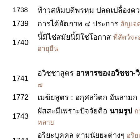
1738
ท้าวสหัมบดีพรหม ปลดเปลื้องค
1739
การได้อัตภาพ ๔ ประการ
สัญเจต
นี้มิไช่สมัยนี้มิใช่โอกาส
ที่สัตว์
1740
อายุยืน
อวิชชาสูตร
อาหารของอวิชชา-ว
1741
๗
1772
เมฆิยสูตร : อกุศลวิตก อันลาม
ผัสสะมีเพราะปัจจัยคือ
นามรูป
ก
1743
หลาย
อริยะบุคคล ตามนัยยะต่างๆ
อริย