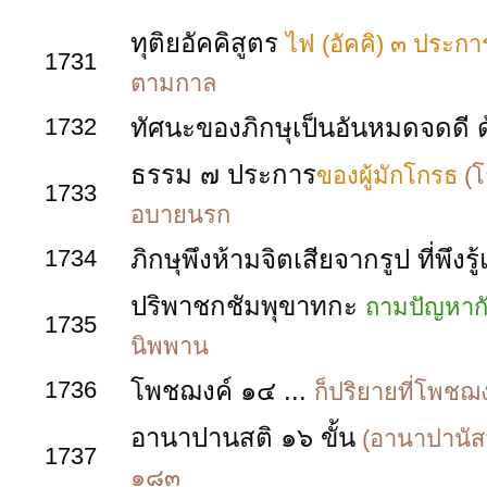
ทุติยอัคคิสูตร
ไฟ (อัคคิ) ๓ ประกา
1731
ตามกาล
1732
ทัศนะของภิกษุเป็นอันหมดจดดี 
ธรรม ๗ ประการ
ของผู้มักโกรธ
(โ
1733
อบายนรก
1734
ภิกษุพึงห้ามจิตเสียจากรูป ที่พึงร
ปริพาชกชัมพุขาทกะ
ถามปัญหากั
1735
นิพพาน
1736
โพชฌงค์ ๑๔ ...
ก็ปริยายที่โพชฌ
อานาปานสติ ๑๖ ขั้น
(อานาปานัสส
1737
๑๘๓