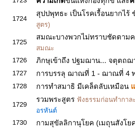
1723
ความเกิด
ขึ้นแห่งกองทุกข์ และ
ค
สุปปพุทธะ เป็นโรคเรื้อนยากไร้
1724
สูตร)
สมณะบางพวกไม่ทราบชัดตามความ
1725
สมณะ
1726
ภิกษุเข้าถึง ปฐมฌาน... จตุตถ
1727
การบรรลุ ฌาณที่ 1 - ฌาณที่ 4 
1728
การทำสมาธิ มีเคล็ดลับเหมือน
แ
รวมพระสูตร
ฟังธรรมก่อนทำกาล
1729
อรหันต์
1730
กามสุขัลลิกานุโยค (เมถุนสังโย