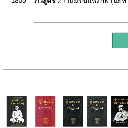
1800
ภวสูตร
ความมีขึ้นแห่งภพ (นัยที