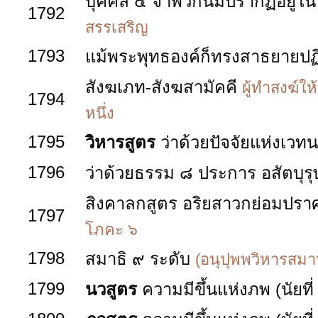
บุคคล ๔ จำพวกนี้มีปรากฏอยู่ใ
1792
สรรเสริญ
1793
แม้พระพุทธองค์ก็ทรงสาธยายปฏิ
สังฆเภท-สังฆสามัคคี
ผู้ทำสงฆ์ใ
1794
หนึ่ง
1795
วิหารสูตร
ว่าด้วยปัจจัยแห่งเวท
1796
ว่าด้วยธรรม ๘ ประการ อสัตบุรุษ-ส
สิงคาลกสูตร อริยสาวกย่อมปร
1797
โภคะ ๖
1798
สมาธิ ๙ ระดับ
(อนุปุพพวิหารสมา
1799
นวสูตร
ความมีขึ้นแห่งภพ (นัยที่