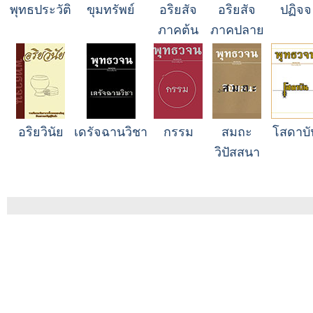
พุทธประวัติ
ขุมทรัพย์
อริยสัจ
อริยสัจ
ปฏิจจ
ภาคต้น
ภาคปลาย
อริยวินัย
เดรัจฉานวิชา
กรรม
สมถะ
โสดาบั
วิปัสสนา