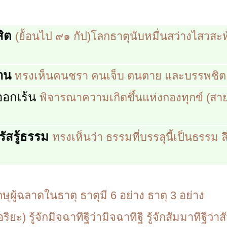
สิต
(ย้้อนไป ๙๑ กัป)โลกธาตุนับหมื่นสว่างไสวสะท
าน
ทรงเห็นคนชรา คนเจ็บ ตนตาย และบรรพชิต
ออกเร้น
พิจารณาความเกิดขึ้นแห่งกองทุกข์ (ส
รัสรู้ธรรม
ทรงเห็นว่า ธรรมที่บรรลุนี้เป็นธรรม ลึ
กษุผู้ฉลาดในธาตุ ธาตุมี 6 อย่าง ธาตุ 3 อย่าง
นอริยะ) รู้จักมิจฉาทิฐิว่ามิจฉาทิฐิ รู้จักสัมมาทิฐิว