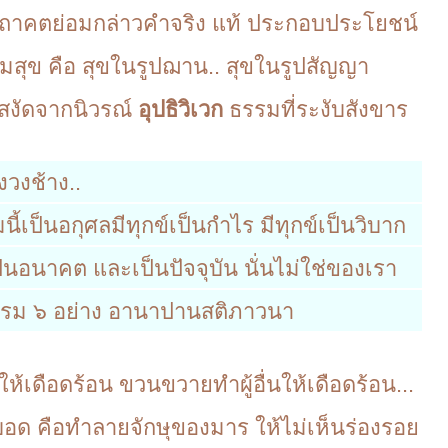
าคตย่อมกล่าวคำจริง แท้ ประกอบประโยชน์
ากามสุข คือ สุขในรูปฌาน.. สุขในรูปสัญญา
สงัดจากนิวรณ์
อุปธิวิเวก
ธรรมที่ระงับสังขาร
งวงช้าง..
ป็นอกุศลมีทุกข์เป็นกำไร มีทุกข์เป็นวิบาก
ป็นอนาคต และเป็นปัจจุบัน นั่นไม่ใช่ของเรา
รม ๖ อย่าง อานาปานสติภาวนา
้เดือดร้อน ขวนขวายทำผู้อื่นให้เดือดร้อน...
ด คือทำลายจักษุของมาร ให้ไม่เห็นร่องรอย