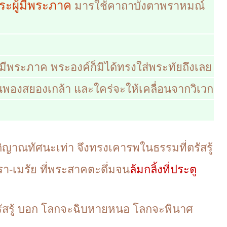
ระผู้มีพระภาค
มารใช้คาถาบังตาพราหมณ์
ีพระภาค พระองค์ก็มิได้ทรงใส่พระทัยถึงเลย
พองสยองเกล้า และใคร่จะให้เคลื่อนจากวิเวก
ตติญาณทัศนะเท่า จึงทรงเคารพในธรรมที่ตรัสรู้
รา-เมรัย ที่พระสาคตะดึ่มจน
ล้มกลิ้งที่ประตู
สรู้ บอก
โลกจะฉิบหายหนอ โลกจะพินาศ