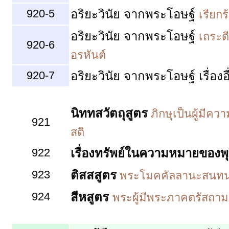
920-5
อริยะวินัย จากพระโอษฐ์
เรียก
อริยะวินัย จากพระโอษฐ์
เถระด
920-6
อรหันต์
920-7
อริยะวินัย จากพระโอษฐ์
เรื่องอ
นิททสวัตถุสูตร
ภิกษุเป็นผู้มี
921
สติ
922
เรื่องทรัพย์ในความหมายของ
923
ติสสสูตร
พระโมคคัลลานะสนทนา
924
สีหสูตร
พระผู้มีพระภาคตรัสถาม 