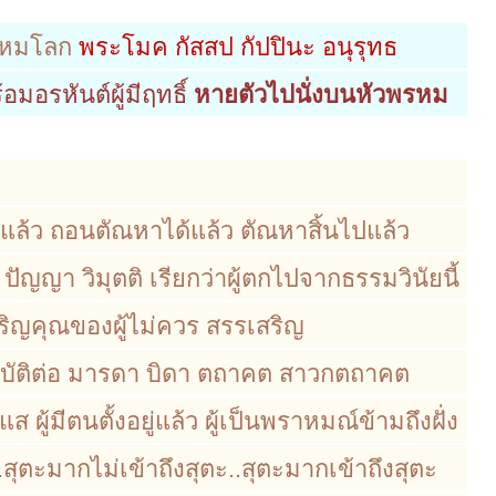
รหมโลก
พระโมค กัสสป กัปปินะ อนุรุทธ
อมอรหันต์ผู้มีฤทธิ์
หายตัวไปนั่งบนหัวพรหม
สรู้แล้ว ถอนตัณหาได้แล้ว ตัณหาสิ้นไปแล้ว
 ปัญญา วิมุตติ เรียกว่าผู้ตกไปจากธรรมวินัยนี้
ิญคุณของผู้ไม่ควร สรรเสริญ
ปฏิบัติต่อ มารดา บิดา ตถาคต สาวกตถาคต
ู้มีตนตั้งอยู่แล้ว ผู้เป็นพราหมณ์ข้ามถึงฝั่ง
 ..สุตะมากไม่เข้าถึงสุตะ..สุตะมากเข้าถึงสุตะ