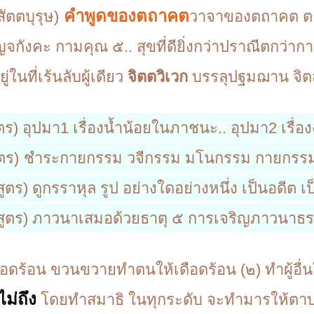
คำพูดของตถาคต
ัตตบุรุษ)
วาจาของตถาคต ตถ
อปัญจกังคะ กามคุณ ๕.. สุขที่ดียิ่งกว่าปราณีตกว่
ู่ในที่เร้นลับผู้เดียว
จิตตวิเวก
บรรลุปฐมฌาน จิต
ร) อุปมา1 เรื่องน้ำน้อยในภาชนะ.. อุปมา2 เรื่อง
ตร)
ชำระกายกรรม วจีกรรม มโนกรรม กายกรรมนี้เ
ร) ดูกรราหุล รูป อย่างใดอย่างหนึ่ง เป็นอดีต เ
ูตร) ภาวนาเสมอด้วยธาตุ ๕ การเจริญภาวนาธร
อดร้อน ขวนขวายทำตนให้เดือดร้อน (๒) ทำผู้อื่นให
ม่ถึง
โดยทำสมาธิ ในทุกระดับ จะทำมารให้ตาบอ