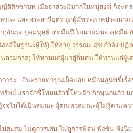
ัญญัติสิกขาบท เมื่ออาสวะมีมากในหมู่สงฆ์ ก็จะทร
ัลลานะ และพระสารีบุตร ถูกผู้มีพระภาคประณามว
กกุสันธะ ยุคมนุษย์ ๔หมื่นปี โกนาคมนะ ๓หมื่น
ิสงส์ในฐานะผู้ให้) ให้อายุ วรรณะ สุข กำลัง ปฏิ
านตามกาล) ให้ทานแก่ผู้มาสู่ถิ่นตน ให้ทานแก่ผู้
การะ.. อันตรายทารุณเผ็ดแสบ หมือนสุนัขขี้เรื้อน เ
ขุมทรัพย์..เราจักชี้โทษแล้วชี้โทษอีก ภิกษุนกแก้ว น
ฏิจจไม่ได้เป็นสมณะ ผู้ตกเหวสมณะผู้ไม่รู้ตามความเ
ีลไม่สะสม ไม่ดูการเล่น ไม่ดูการฟ้อน ฟังขับ ฟัง