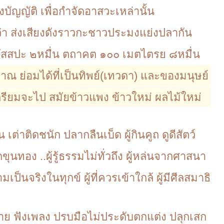
งบัญญัติ เพื่อกำจัดอาสวะเหล่านั้น
่า ส่งเสียงดังราวกะชาวประมงแย่งปลากัน
 กัสสปะ ๒หมื่น ตถาคต ๑๐๐ เมตไตรย ๘หมื่น
ภาณ ย่อมได้ที่เป็นทิพย์(เทวดา) และของมนุษย์
เตรียมจะไป สมัยข้าวแพง ข้าวใหม่ ผลไม้ใหม่
ต่าติดชนัก ปลากลืนเบ็ด ผู้กินคูถ ดูดีสัตว์
กขุนทอง ..ผู้รู้ธรรมไม่ทั่วถึง ผู้หล่นจากศาสนา
ป็นจริงในทุกข์ ผู้ที่ควรเข้าใกล้ ผู้มีศีลสมาธิ
นิยาย ฟังเพลง ปรบมือไม่ประดับตกแต่ง ปลุกเสก