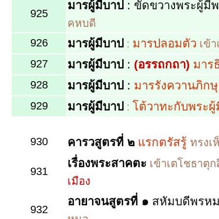
มารผู้มีบาป
:
ขัดขวางพระผู้ม
925
คหบดี
926
มารผู้มีบาป
มารปลอมตัว
:
เข้า
927
มารผู้มีบาป
:
(อรรถกถา)
มารธ
928
มารผู้มีบาป
:
มารรังควานภิกษุ
929
มารผู้มีบาป
โต้วาทะกับพระผู
:
930
คารวสูตรที่ ๒
แรกตรัสรู้
ทรงเห
เรื่องพระสาคตะ
เข้าเตโชธาตุกส
931
เมือง
อายาจนสูตรที่ ๑
สหัมบดีพรห
932