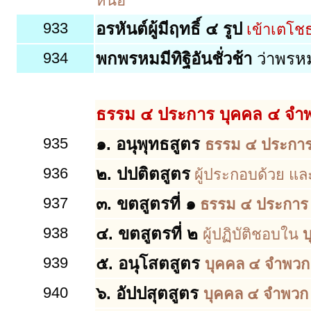
หนอ
933
อรหันต์ผู้มีฤทธิ์ ๔ รูป
เข้าเตโชธ
934
พกพรหมมีทิฐิอันชั่วช้า
ว่าพรหมย
ธรรม ๔ ประการ บุคคล ๔ จำ
935
๑. อนุพุทธสูตร
ธรรม ๔ ประกา
936
๒. ปปติตสูตร
ผู้ประกอบด้วย และ
937
๓. ขตสูตรที่ ๑
ธรรม ๔ ประการ
938
๔. ขตสูตรที่ ๒
ผู้ปฏิบัติชอบใน
บ
939
๕. อนุโสตสูตร
บุคคล ๔ จำพวก
940
๖. อัปปสุตสูตร
บุคคล ๔ จำพวก