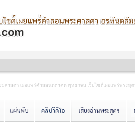
ำพระศาสดา เผยแพร่คำสอนตถาคต พุทธวจน เว็บไซต์เผยแพร่พระ