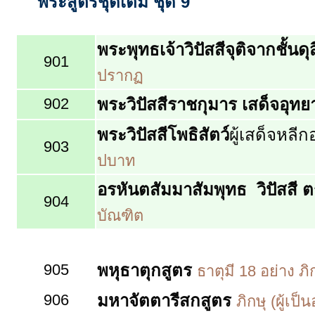
พระสูตรชุดเต็ม ชุด 9
พระพุทธเจ้าวิปัสสีจุติจากชั้นดุ
901
ปรากฏ
902
พระวิปัสสีราชกุมาร เสด็จอุทย
พระวิปัสสีโพธิสัตว์
ผู้เสด็จหลีก
903
ปบาท
อรหันตสัมมาสัมพุทธ
วิปัสสี
ต
904
บัณฑิต
905
พหุธาตุกสูตร
ธาตุมี 18 อย่าง ภิ
906
มหาจัตตารีสกสูตร
ภิกษุ (ผู้เป็