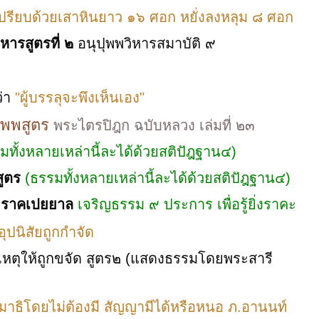
เปรียบด้วยเสาหินยาว ๑๖ ศอก หยั่งลงหลุม ๘ ศอก
ิหารสูตรที่ ๒
อนุปุพพวิหารสมาบัติ ๙
่า
"ผู้บรรลุจะพึงเห็นเอง"
ัพพสูตร
พระไตรปิฎก ฉบับหลวง เล่มที่ ๒๓
มทั้งหลายเหล่านี้ละได้ด้วยสติปัฎฐาน๔)
สูตร
(ธรรมทั้งหลายเหล่านี้ละได้ด้วยสติปัฎฐาน๔)
ต
ราคเปยยาล
เจริญธรรม ๙ ประการ เพื่อรู้ยิ่งราคะ
อุปนิสัยถูกกำจัด
หตุให้ถูกขจัด สูตร๒ (แสดงธรรมโดยพระสารี
สมาธิโดยไม่ต้องมี สัญญามีได้หรือหนอ ภ.อานนท์