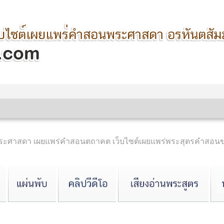
ำพระศาสดา เผยแพร่คำสอนตถาคต เว็บไซต์เผยแพร่พระสุตรคำสอ