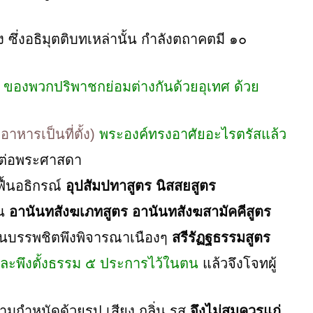
 ซึ่งอธิมุตติบทเหล่านั้น กำลังตถาคตมี ๑๐
องพวกปริพาชกย่อมต่างกันด้วยอุเทศ ด้วย
าหารเป็นที่ตั้ง)
พระองค์ทรงอาศัยอะไรตรัสแล้ว
มีต่อพระศาสดา
้อฟื้นอธิกรณ์
อุปสัมปทาสูตร นิสสยสูตร
ัน
อานันทสังฆเภทสูตร อานันทสังฆสามัคคีสูตร
นบรรพชิตพึงพิจารณาเนืองๆ
สรีรัฏฐธรรมสูตร
ละพึงตั้งธรรม ๕ ประการไว้ในตน
แล้วจึงโจทผู้
ความกำหนัดด้วยรูป เสียง กลิ่น รส
จึงไม่สมควรแก่