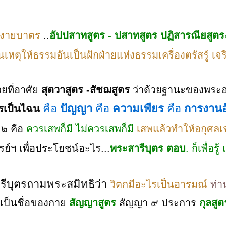
หงายบาตร
..
อัปปสาทสูตร - ปสาทสูตร
ปฏิสารณียสูตร
นเหตุให้ธรรมอันเป็นฝักฝ่ายแห่งธรรมเครื่องตรัสรู้ เจ
้วยที่อาศัย
สุตวาสูตร -สัชฌสูตร
ว่าด้วยฐานะของพระ
คือ
ปัญญา
คือ
ความเพียร
คือ
การงานอ
ารเป็นไฉน
๒ คือ
ควรเสพก็มี ไม่ควรเสพก็มี
เสพแล้วทำให้อกุศลเ
์ฯ เพื่อประโยชน์อะไร...
พระสารีบุตร ตอบ
. ก็เพื่อรู
ารีบุตรถามพระสมิทธิว่า
วิตกมีอะไรเป็นอารมณ์
ท่า
ีเป็นชื่อของกาย
สัญญาสูตร
สัญญา ๙ ประการ
กุลสู