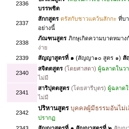
2336
บรรพชิต
สักกสูตร
ตรัสกับชาวแคว้นสักกะ
ที่บ
2337
อย่างนี้
ภัณฑนสูตร
ภิกษุเกิดความบาดหมางก
2338
ง่าย
2339
สัญญาสูตรที่ ๑
(สัญญา๑๐ สูตร ๑)
สั
สจิตตสูตร
(โดยศาสดา)
ผู้ฉลาดในว
2340
ไม่มี
สาริปุตตสูตร
(โดยสารีบุตร)
ผู้ฉลาด
2341
ไม่มี
ปริหานสูตร
บุคคลผู้มีธรรมอันไม่
2342
ปรากฏ
2343
สัญญาสูตรที่ ๑ สัญญาสูตรที่ ๒
สัญญา