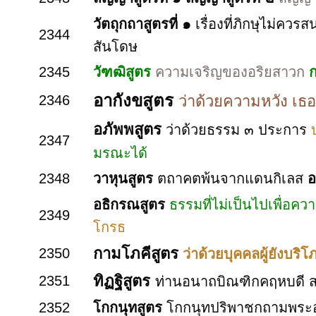
วัตถุกถาสูตรที่ ๑
เรื่องที่ภิกษุไม่คว
2344
สันโดษ
2345
วัฑฒิสูตร
ความเจริญของอริยสาวก
อากังขสูตร
2346
ว่าด้วยความหวัง เธอ
อภัพพสูตร
ว่าด้วยธรรม ๓ ประการ
2347
มรณะได้
2348
วาหุนสูตร
ตถาคตพ้นจากแดนกิเลส
อ
อธิกรณสูตร
ธรรมที่ไม่เป็นไปเพื่อค
2349
โกรธ
กามโภคีสูตร
2350
ว่าด้วยบุคคลผู้ยังบริ
ทิฏฐิสูตร
2351
ท่านอนาถบิณฑิกคฤหบดี สนท
2352
โกกนุทสูตร
โกกนุทปริพาชกถามพระ