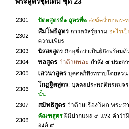
พระสูตรชุดเต็ม ชุด 23
2301
ปัตตสูตรที่๑ สูตรที่๒
สงฆ์คว่ำบาตร-
สัมโพธิสูตร
การตรัสรู้ธรรม
อะไรเป็
2302
ความเพียร
2303
นิสสยสูตร
ภิกษุชื่อว่าเป็นผู้ถึงพร้อมด
พลสูตร
ว่าด้วยพละ
2304
กำลัง ๔ ประก
เสวนาสูตร
2305
บุคคลก็พึงทราบโดยส่วน 
โกฏฐิตสูตร
: บุคคลประพฤติพรหมจรรย
2306
นั้น
สมิทธิสูตร
ว่าด้วยเรื่องวิตก พระส
2307
คัณฑสูตร
ฝีมีปากแผล ๙ แห่ง คำว่าฝ
2308
องค์ ๙