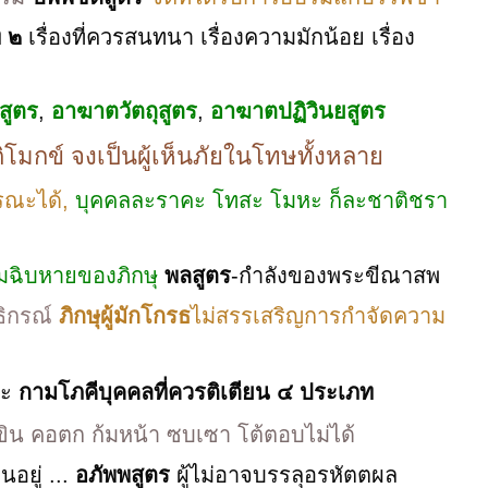
่ ๒
เรื่องที่ควรสนทนา เรื่องความมักน้อย เรื่อง
สูตร
,
อาฆาตวัตถุสูตร
,
อาฆาตปฏิวินยสูตร
ิโมกข์ จงเป็นผู้เห็นภัยในโทษทั้งหลาย
รณะได้,
บุคคลละราคะ โทสะ โมหะ ก็ละชาติชรา
มฉิบหายของภิกษุ
พลสูตร
-กำลังของพระขีณาสพ
ธิกรณ์
ภิกษุผู้มักโกรธ
ไม่สรรเสริญการกำจัดความ
ละ
กามโภคีบุคคลที่ควรติเตียน
๔ ประเภท
อเขิน คอตก ก้มหน้า ซบเซา โต้ตอบไม่ได้
นอยู่ ...
อภัพพสูตร
ผู้ไม่อาจบรรลุอรหัตตผล