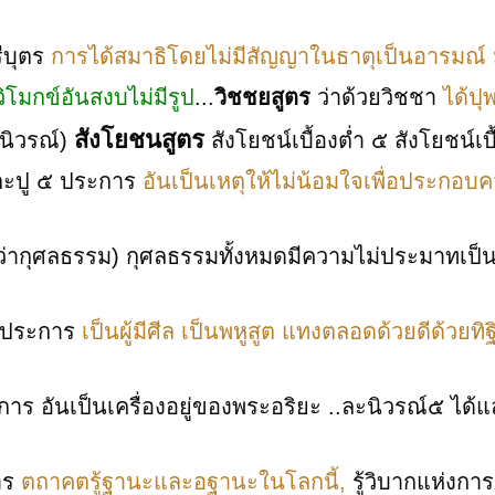
ีบุตร
การได้สมาธิโดยไม่มีสัญญาในธาตุเป็นอารมณ์ 
วิโมกข์อันสงบไม่มีรูป
...
วิชชยสูตร
ว่าด้วยวิชชา
ได้ปุ
สังโยชนสูตร
(นิวรณ์)
สังโยชน์เบื้องต่ำ ๕ สังโยชน์เ
ุจตะปู ๕ ประการ
อันเป็นเหตุให้ไม่น้อมใจเพื่อประกอบ
่ากุศลธรรม) กุศลธรรมทั้งหมดมีความไม่ประมาทเป็
๐ ประการ
เป็นผู้มีศีล เป็นพหูสูต แทงตลอดด้วยดีด้วยทิฐ
าร อันเป็นเครื่องอยู่ของพระอริยะ
..ละนิวรณ์๕ ได้แ
าร
ตถาคตรู้ฐานะและอฐานะในโลกนี้,
รู้วิบากแห่งการย