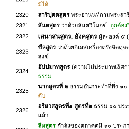
มีได้
2320
สาริปุตตสูตร
พระอานนท์ถามพระสาร
2321
สันตสูตร
ว่าด้วยสันตวิโมกข์..
ถูกต้อง
เสนาสนสูตร, อังคสูตร
2322
ผู้ละองค์ ๕ 
ขีลสูตร
ว่าด้วยกิเลสเครื่องตรึงจิตด
2323
สงฆ์
อัปปมาทสูตร
(ความไม่ประมาทเลิศกว
2324
ธรรม
นาถสูตรที่ ๒
ธรรมอันกระทำที่พึ่ง ๑
2325
ดับ
อริยวสสูตรที่๑ สูตรที่๒
ธรรม ๑๐ ประก
2326
แล้ว
สีหสูตร
กำลังของตถาคตมี ๑๐ ประก