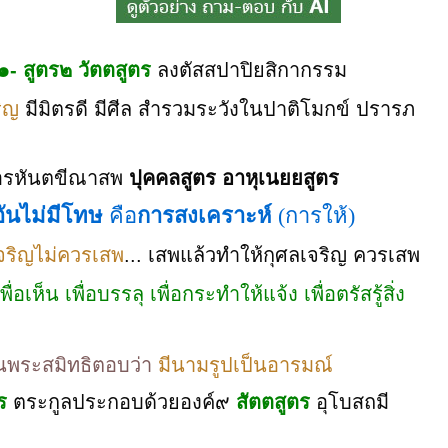
๑- สูตร๒
วัตตสูตร
ลงตัสสปาปิยสิกากรรม
ริญ
มีมิตรดี มีศีล สำรวมระวังในปาติโมกข์ ปรารภ
อรหันตขีณาสพ
ปุคคลสูตร
อาหุเนยยสูตร
ันไม่มีโทษ
คือ
การสงเคราะห์
(การให้)
จริญไม่ควรเสพ
... เสพแล้วทำให้กุศลเจริญ ควรเสพ
้ เพื่อเห็น เพื่อบรรลุ เพื่อกระทำให้แจ้ง เพื่อตรัสรู้สิ่ง
นพระสมิทธิตอบว่า
มีนามรูปเป็นอารมณ์
ตร
ตระกูลประกอบด้วยองค์๙
สัตตสูตร
อุโบสถมี