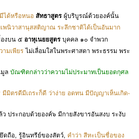
มีได้หรือหนอ
สัทธาสูตร
ผู้บริบูรณ์ด้วยองค์นั้น
พเพนิวาสานุสสติญาณ ระลึกชาติได้เป็นอันมาก
บื้องบน ๕
อาหุเนยยสูตร
บุคคล ๑๐ จำพวก
ความเพียร
ไม่เลื่อมใสในพระศาสดา พระธรรม พระ
นมูล
บัณฑิตกล่าวว่าความไม่ประมาทเป็นยอดกุศล
ิ มีมิตรดีมีเถระก็ดี ว่าง่าย อดทน มีปัญญาเห็นเกิด-
ล้ว ประกอบด้วยองค์๖ มีกายสังขารอันสงบ ระงับ
ึดถือ, รู้อินทรีย์ของสัตว์,
คำว่า สีหะเป็นชื่อของ