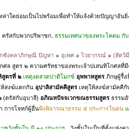
ล่าใดย่อมเป็นไปพร้อมเพื่อทำให้แจ้งด้วยปัญญาอันยิ่ง
 ตรัสกับพวกปริพาชก.
.ธรรมเทศนาของพระโคดม กับ ข
งคลาภิกษุณี ปัญหา ๑ อุเทศ ๑ ไวยากรณ์ ๑ (สัตว์มีอ
ิโกศล สูตร ๒ ความศรัทธาของพระเจ้าปเสนทิโกศลที่
ิสูตรที่ ๒
เหตุงดสวดปาติโมกข์
อุพพาหสูตร
ภิกษุผู้รื
ให้สงฆ์แตกกัน
อุปาลิสามัคคีสูตร
เหตุให้สงฆ์สามัคคีก
่๒
(ตรัสกับอุบาลี)
อภิณหปัจจเวกขณธรรมสูตร
ธรรมอั
 การโจทก์ผู้อื่น
พึงพิจารณาธรรม ๕ ประการในตน
แ
ชวังชั้นใน มี ๑๐ ประการ
..วังชั้นในเป็นที่ตั้งแห่ง