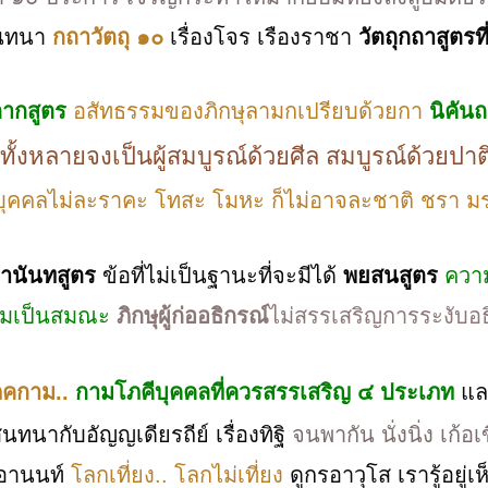
รสนทนา
กถาวัตถุ ๑๐
เรื่องโจร เรืองราชา
วัตถุกถาสูตรที
กากสูตร
อสัทธรรมของภิกษุลามกเปรียบด้วยกา
นิคันถ
ทั้งหลายจงเป็นผู้สมบูรณ์ด้วยศีล สมบูรณ์ด้วยปาต
บุคคลไม่ละราคะ โทสะ โมหะ ก็ไม่อาจละชาติ ชรา ม
านันทสูตร
ข้อที่ไม่เป็นฐานะที่จะมีได้
พยสนสูตร
ควา
วามเป็นสมณะ
ภิกษุผู้ก่ออธิกรณ์
ไม่สรรเสริญการระงับอ
โภคกาม..
กามโภคีบุคคลที่ควรสรรเสริญ ๔ ประเภท
แ
นากับอัญญเดียรถีย์ เรื่องทิฐิ
จนพากัน นั่งนิ่ง เก้
อานนท์
โลกเที่ยง.. โลกไม่เที่ยง
ดูกรอาวุโส เรารู้อยู่เห็