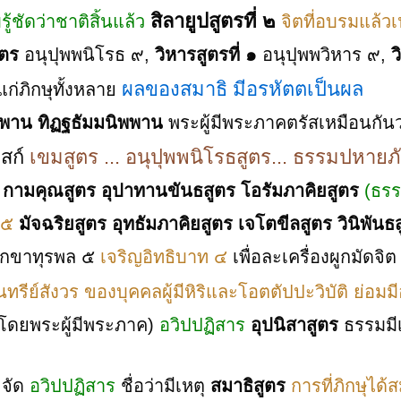
สิลายูปสูตรที่ ๒
ู้ชัดว่าชาติสิ้นแล้ว
จิตที่อบรมแล้ว
ูตร
อนุปุพพนิโรธ ๙,
วิหารสูตรที่ ๑
อนุปุพพวิหาร ๙
,
ว
ผลของสมาธิ มีอรหัตตเป็นผล
่ภิกษุทั้งหลาย
พพาน ทิฏฐธัมมนิพพาน
พระผู้มีพระภาคตรัสเหมือนกันว
สก์
เขมสูตร ... อนุปุพพนิโรธสูตร... ธรรมปหายภ
 กามคุณสูตร อุปาทานขันธสูตร โอรัมภาคิยสูตร
(ธรร
 ๕
มัจฉริยสูตร อุทธัมภาคิยสูตร เจโตขีลสูตร วินิพันธ
สิกขาทุรพล ๕
เจริญอิทธิบาท ๔
เพื่อละเครื่องผูกมัดจิ
นทรีย์สังวร ของบุคคลผู้มีหิริและโอตตัปปะวิบัติ ย่อมมี
(โดยพระผู้มีพระภาค)
อวิปปฏิสาร
อุปนิสาสูตร
ธรรมมีเ
ขจัด
อวิปปฏิสาร
ชื่อว่ามีเหตุ
สมาธิสูตร
การที่ภิกษุได้