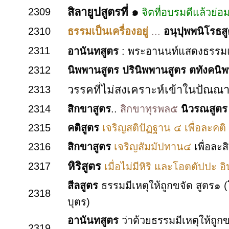
สิลายูปสูตรที่ ๑
2309
จิตที่อบรมดีแล้วย่อมร
2310
ธรรมเป็นเครื่องอยู่
...
อนุปุพพนิโรธส
2311
อานันทสูตร
: พระอานนท์แสดงธรรมแก
2312
นิพพานสูตร ปรินิพพานสูตร ตทังคนิ
วรรคที่ไม่สงเคราะห์เข้าในปัณณา
2313
2314
สิกขาสูตร
..
สิกขาทุรพล๕
นิวรณสูตร
2315
คติสูตร
เจริญสติปัฏฐาน ๔ เพื่อละคติ
2316
สิกขาสูตร
เจริญสัมมัปทาน๔
เพื่อละ
หิริสูตร
2317
เมื่อไม่มีหิริ และโอตตัปปะ อิ
สีลสูตร
ธรรมมีเหตุให้ถูกขจัด สูตร๑ 
2318
บุตร)
อานันทสูตร
ว่าด้วยธรรมมีเหตุให้ถูก
2319