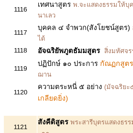
เทศนาสูตร
พ.จะแสดงธรรมให้บุค
1116
นาเลว
บุคคล ๔ จำพวก(สังโยชน์สูตร)
1117
ได้
1118
อัจฉริยัพภูตธัมมสูตร
สิ่งมหัศจ
ปฏิปักษ์ ๑๐ ประการ
กัณฏกสูต
1119
ฌาน
ความตระหนี่ ๕ อย่าง
(มัจฉริยะ๕
1120
เกลียดยิ่ง)
สังคีติสูตร
พระสารีบุตรแสดงธรรมแ
1121
..๑๐