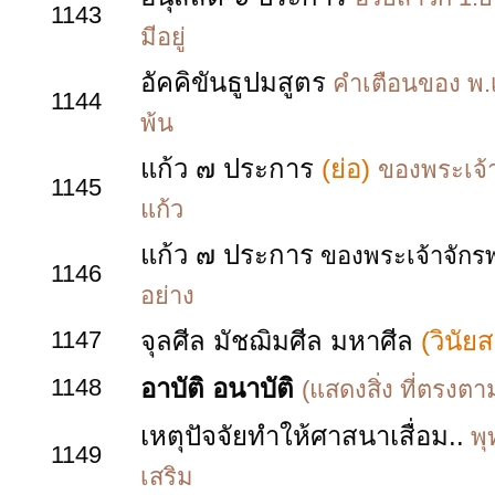
1143
มีอยู่
อัคคิขันธูปมสูตร
คำเตือนของ พ.เร
1144
พ้น
แก้ว ๗ ประการ
(ย่อ)
ของพระเจ้า
1145
แก้ว
แก้ว ๗ ประการ
ของพระเจ้าจักรพ
1146
อย่าง
1147
จุลศีล มัชฌิมศีล มหาศีล
(วินัย
1148
อาบัติ อนาบัติ
(แสดงสิ่ง ที่ตรง
เหตุปัจจัยทำให้ศาสนาเสื่อม..
พุ
1149
เสริม