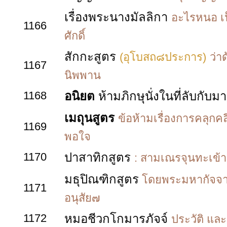
เรื่องพระนางมัลลิกา
อะไรหนอ เป็
1166
ศักดิ์
สักกะสูตร
(อุโบสถ๘ประการ)
ว่า
1167
นิพพาน
1168
อนิยต
ห้ามภิกษุนั่งในที่ลับกับม
เมถุนสูตร
ข้อห้ามเรื่องการคลุกคล
1169
พอใจ
1170
ปาสาทิกสูตร
: สามเณรจุนทะเข้าเ
มธุปิณฑิกสูตร
โดยพระมหากัจจ
1171
อนุสัย๗
1172
หมอชีวกโกมารภัจจ์
ประวัติ แล