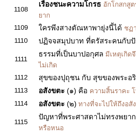
เรื่องชนะความโกรธ
อักโกสกสูต
1108
ยาก
1109
ใครพึงสางตัณหาพายุ่งนี้ได้
ชฏา
1110
ปฏิจจสมุปบาท ที่ตรัสระคนกับป
ธรรมที่เป็นบาปอกุศล
มีเหตุเกิดจึ
1111
ไม่เกิด
1112
สุขของปุถุชน กับ สุขของพระอร
1113
อสังขตะ
(๑) คือ
ความสิ้นราคะ โ
1114
อสังขตะ
(๒)
ทางที่จะไปให้ถึงอสั
ปัญหาที่พระศาสดาไม่ทรงพยา
1115
หรือหนอ