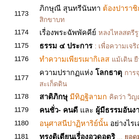
ภิกษุณี สุนทรีนันทา
ต้องปาราชิ
1173
สิกขาบท
1174
เรื่องพระฉัพพัคคีย์
หลงไหลสตรีรูป
1175
ธรรม ๔ ประการ
: เพื่อความเจ
1176
ทำความเพียรเผากิเลส
แม้เดิน ย
ความปรากฏแห่ง
โลกธาตุ
การจ
1177
สะเก็ดดิน
1178
สาติภิกษุ
มีทิฏฐิลามก
คิดว่า วิญ
1179
คนชั่ว- คนดี
และ
ผู้มีธรรมอันง
1180
อนุศาสนีปาฏิหาริย์นั้น
อย่างไรเ
1181
ทรงติเตียนเรื่องอวดอุตริ
...
ยอด