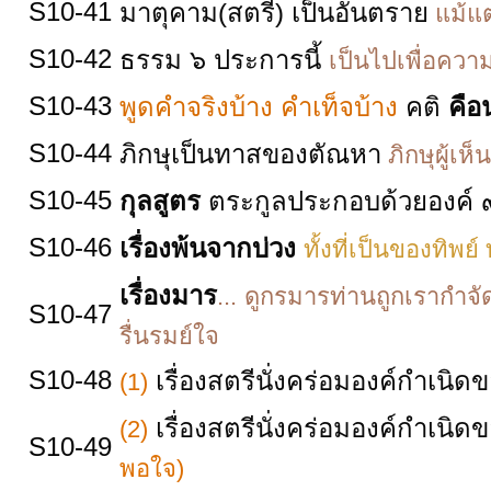
S10-41
มาตุคาม(สตรี) เป็นอันตราย
แม้แต
S10-42
ธรรม​ ๖​ ประการ​นี้
เป็นไปเพื่อความ​ย
S10-43
พูดคำจริงบ้าง คำเท็จบ้าง
คติ
คือ
S10-44
ภิกษุเป็นทาสของตัณหา
ภิกษุผู้เห
S10-45
กุลสูตร
ตระกูลประกอบด้วยองค์
S10-46
เรื่องพ้นจากบ่วง
ทั้งที่เป็นของทิพย์
เรื่องมาร
...
ดูกรมารท่านถูกเรากำจัด
S10-47
รื่นรมย์ใจ
S10-48
เรื่องสตรีนั่งคร่อมองค์กำเนิด
(1)
เรื่องสตรีนั่งคร่อมองค์กำเนิด
(2)
S10-49
พอใจ)