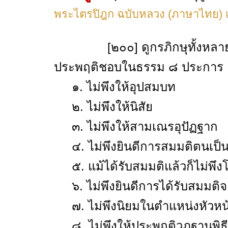
พระไตรปิฎก ฉบับหลวง (ภาษาไทย) เล
[๒๐๐] ดูกรภิกษุทั้งหลาย
ประพฤติชอบในธรรม ๘ ประการ 
๑. ไม่พึงให้อุปสมบท
๒. ไม่พึงให้นิสัย
๓. ไม่พึงให้สามเณรอุปัฏฐาก
๔. ไม่พึงยินดีการสมมติตนเป็นผู
๕. แม้ได้รับสมมติแล้วก็ไม่พึง
๖. ไม่พึงยินดีการได้รับสมมติ
๗. ไม่พึงนิยมในตำแหน่งหัวหน
๘. ไม่พึงให้ประพฤติวุฏฐานพิธี