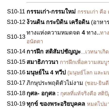
S10-11
กรรมเก่า-กรรมใหม่
กรรมเก่า คือ 
S10-12
ง้วนดิน กระบิดิน เครือดิน
(อาหาร
ทางแห่งความหมดจด
4
ทาง..
ทางม
S10-13
อนัตตา
S10-14
การฝึก สติสัมปชัญญะ
...เวทนาเกิดขึ
S10-15
สมาธิภาวนา
การฝึกเพื่อความสมบู
S10-16
มนุษย์ใน 4 ทวีป
(มนุษย์โลก และมน
S10-17
ภิกษุประพฤติตัวไม่งาม
(ชอบ-ยินดี
S10-18
กุศล- อกุศล
:
กุศลที่แท้จริงคือ สติ
S10-19
ทุกข์ ของพระอริยบุคคล
หมดไปมากก