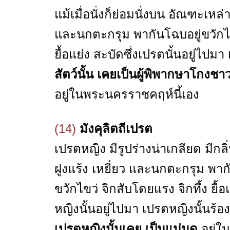
แม้เมื่อนั่งก็ย่อมนั่งบน อัณฑะเหล่
และนกตะกรุม พากันโฉบอยู่ขวักไขว
ยื้อแย่ง สะบัดซึ่งเปรตนั้นอยู่ไป
สัตว์นั้น
เคยเป็นผู้พิพากษาโกงชา
อยู่ในพระนครราชคฤห์นี้เอง
(14)
มังคุลิตถีเปรต
เปรตหญิง มีรูปร่างน่าเกลียด มีก
ฝูงแร้ง เหยี่ยว และนกตะกรุม พาก
ขวักไขว่ จิกสับโดยแรง จิกทึ้ง ยื้อ
หญิงนั้นอยู่ไปมา เปรตหญิงนั้นร
เปรตหญิงนั้นเคย เป็นแม่มด
อยู่ใ