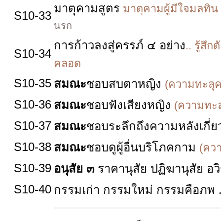
มาตุคามสูตร
มาตุคามผู้มีใจมลทิน 
S10-33
นรก
การก้าวลงสู่ครรภ์ ๔ อย่าง
.. รู้สึ
S10-34
คลอด
S10-35
สมณะ
ชอบสบตาหญิง
(ความทะลุ
S10-36
สมณะ
ชอบฟังเสียงหญิง
(ความทะล
S10-37
สมณะ
ชอบระลึกถึงความหลังเกี่ย
S10-38
สมณะ
ชอบดูผู้อื่นบริโภคกาม
(คว
S10-39
อนุสัย ๓
ราคานุสัย ปฏิฆานุสัย อว
S10-40
กรรมเก่า กรรมใหม่ กรรมคือภพ .