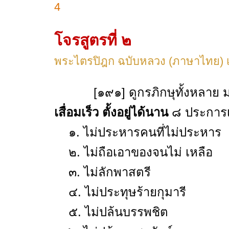
4
โจรสูตรที่ ๒
พระไตรปิฎก ฉบับหลวง (ภาษาไทย) เ
[๑๙๑] ดูกรภิกษุทั้งหลาย ม
เสื่อมเร็ว ตั้งอยู่ได้นาน
๘ ประการเ
๑. ไม่ประหารคนที่ไม่ประหาร
๒. ไม่ถือเอาของจนไม่ เหลือ
๓. ไม่ลักพาสตรี
๔. ไม่ประทุษร้ายกุมารี
๕. ไม่ปล้นบรรพชิต