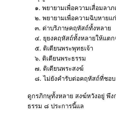
๑. พยายามเพื่อความเสื่อมลาภแก
๒. พยายามเพื่อความฉิบหายแก่ค
๓. ด่าบริภาษคฤหัสถ์ทั้งหลาย
๔. ยุยงคฤหัสถ์ทั้งหลายให้แตกจ
๕. ติเตียนพระพุทธเจ้า
๖. ติเตียนพระธรรม
๗. ติเตียนพระสงฆ์
๘. ไม่ยังคำรับต่อคฤหัสถ์ที่ชอบ
ดูกรภิกษุทั้งหลาย สงฆ์หวังอยู่ 
ธรรม ๘ ประการนี้แล