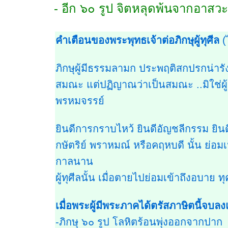
- อีก ๖๐ รูป จิตหลุดพ้นจากอาสวะ 
คำเตือนของพระพุทธเจ้าต่อภิกษุผู้ทุศีล
(
ภิกษุผู้มีธรรมลามก ประพฤติสกปรกน่ารั
สมณะ แต่ปฏิญาณว่าเป็นสมณะ ..มิใช่ผ
พรหมจรรย์
ยินดีการกราบไหว้ ยินดีอัญชลีกรรม ยิ
กษัตริย์ พราหมณ์ หรือคฤหบดี นั้น ย่อมเ
กาลนาน
ผู้ทุศีลนั้น เมื่อตายไปย่อมเข้าถึงอบาย ท
เมื่อพระผู้มีพระภาคได้ตรัสภาษิตนี้จบลง
-ภิกษุ ๖๐ รูป โลหิตร้อนพุ่งออกจากปาก