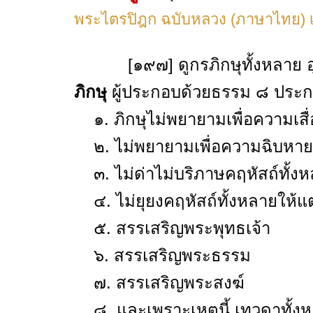
พระไตรปิฎก ฉบับหลวง (ภาษาไทย) เล
[๑๙๗] ดูกรภิกษุทั้งหลาย อุบ
ภิกษุ
ผู้ประกอบด้วยธรรม ๘ ประก
๑. ภิกษุไม่พยายามเพื่อความเสื่
๒. ไม่พยายามเพื่อความฉิบหายแ
๓. ไม่ด่าไม่บริภาษคฤหัสถ์ทั้ง
๔. ไม่ยุยงคฤหัสถ์ทั้งหลายให้แ
๕. สรรเสริญพระพุทธเจ้า
๖. สรรเสริญพระธรรม
๗. สรรเสริญพระสงฆ์
๘. และเพราะเหตุนี้ เทวดาทั้งห