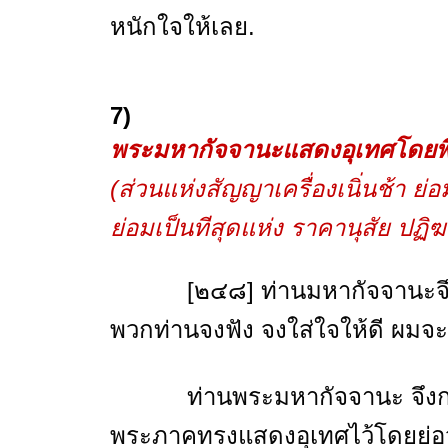
หนักใจให้เลย.
7)
พระมหากัจจานะแสดงอุเทศโดยพ
(ส่วนแห่งสัญญาเครื่องเนิ่นช้า ย่อ
ย่อมเป็นทีสุดแห่ง ราคานุสัย ปฏิฆา
[๒๔๘] ท่านมหากัจจานะจึงกล่าวว
พวกท่านจงฟัง จงใส่ใจให้ดี ผมจะก
ท่านพระมหากัจจานะ จึงกล่าวดังน
พระภาคทรงแสดงอุเทศไว้โดยย่อว่า