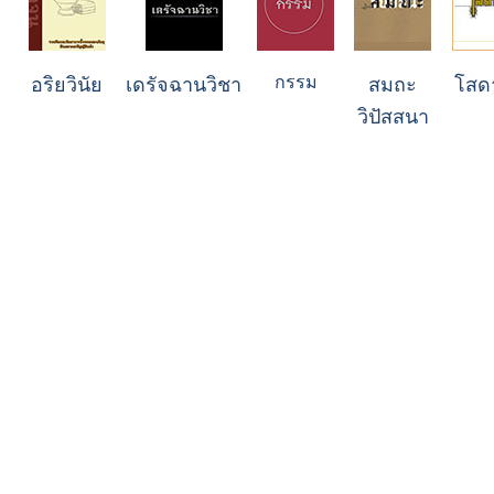
กรรม
อริยวินัย
เดรัจฉานวิชา
สมถะ
โสด
วิปัสสนา