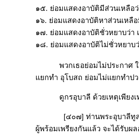
๑๕. ย่อมแสดงอาบัติมีส่วนเหลือว่า
๑๖. ย่อมแสดงอาบัติหาส่วนเหลือมิ
๑๗. ย่อมแสดงอาบัติชั่วหยาบว่า เ
๑๘. ย่อมแสดงอาบัติไม่ชั่วหยาบว่
พวกเธอย่อมไม่ประกาศ ให้แตก
แยกทำ อุโบสถ ย่อมไม่แยกทำป
ดูกรอุบาลี ด้วยเหตุเพียงเท่าน
[๔๐๗] ท่านพระอุบาลีทูลถามว่
ผู้พร้อมเพรียงกันแล้ว จะได้รับผล