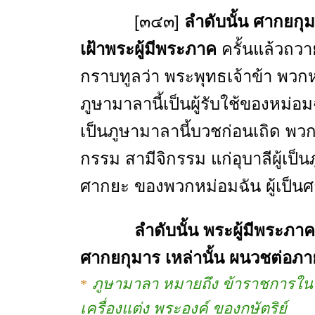
[๓๔๓]
ลำดับนั้น ศากยกุม
เฝ้าพระผู้มีพระภาค
ครั้นแล้วถวาย
กราบทูลว่า พระพุทธเจ้าข้า พวกหม
ภูษามาลานี้เป็นผู้รับใช้ของหม่อ
เป็นภูษามาลานี้บวชก่อนเถิด พว
กรรม สามีจิกรรม แก่อุบาลีผู้เป็นภ
ศากยะ ของพวกหม่อมฉัน ผู้เป็น
ลำดับนั้น พระผู้มีพระภา
ศากยกุมาร เหล่านั้น ผนวชต่อภา
ภูษามาลา หมายถึง ข้าราชการในรา
*
เครื่องแต่ง พระองค์ ของกษัตริย์