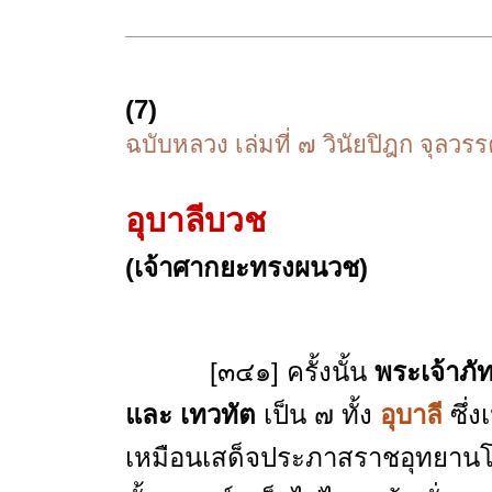
(7)
ฉบับหลวง เล่มที่ ๗ วินัยปิฎก จุลวร
อุบาลีบวช
(เจ้าศากยะทรงผนวช)
[๓๔๑] ครั้งนั้น
พระเจ้าภัท
และ เทวทัต
เป็น ๗ ทั้ง
อุบาลี
ซึ่ง
เหมือนเสด็จประภาสราชอุทยานโด