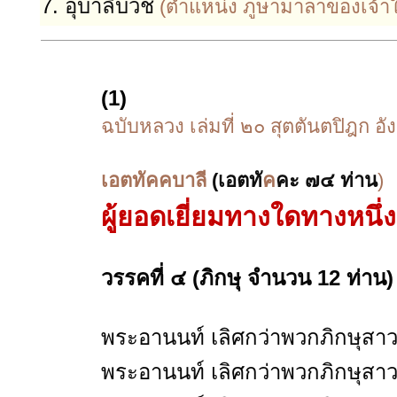
7.
อุบาลีบวช
(ตำแหน่ง ภูษามาลาของเจ้า
(1)
ฉบับหลวง เล่มที่ ๒๐ สุตตันตปิฎก อั
เอตทัคคบาลี
(เอตทั
ค
คะ ๗๔ ท่าน
)
ผู้ยอดเยี่ยมทางใดทางหนึ
วรรคที่ ๔ (ภิกษุ จำนวน 12 ท่าน)
พระอานนท์ เลิศกว่าพวกภิกษุสาวก
พระอานนท์ เลิศกว่าพวกภิกษุสาวก