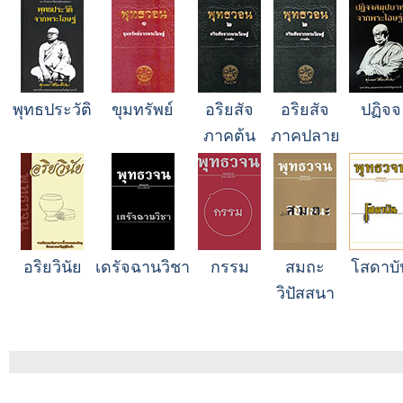
พุทธประวัติ
ขุมทรัพย์
อริยสัจ
อริยสัจ
ปฏิจจ
ภาคต้น
ภาคปลาย
อริยวินัย
เดรัจฉานวิชา
กรรม
สมถะ
โสดาบั
วิปัสสนา