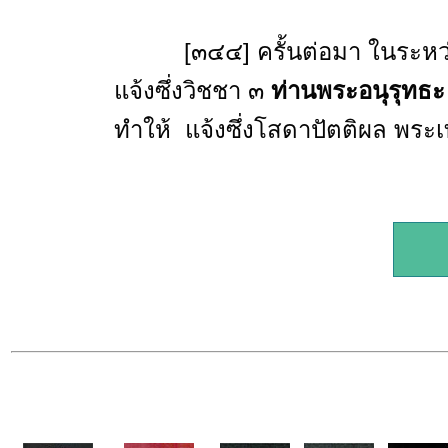
[๓๔๔] ครั้นต่อมา ในระหว่างพ
แจ้งซึ่งวิชชา ๓
ท่านพระอนุรุทธะ
ทำให้ แจ้งซึ่งโสดาปัตติผล พระเท