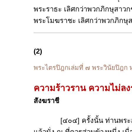
พระราธะ เลิศกว่าพวกภิกษุสาวกข
พระโมฆราชะ เลิศกว่าพวกภิกษุส
(2)
พระไตรปิฎกเล่มที่ ๗ พระวินัยปิฎก 
ความร้าวราน ความไม่ลง
สังฆราชี
[๔๐๔] ครั้งนั้น ท่านพระอุบา
แล้วนั่ง ณ ที่ควรส่วนข้างหนึ่ง เม