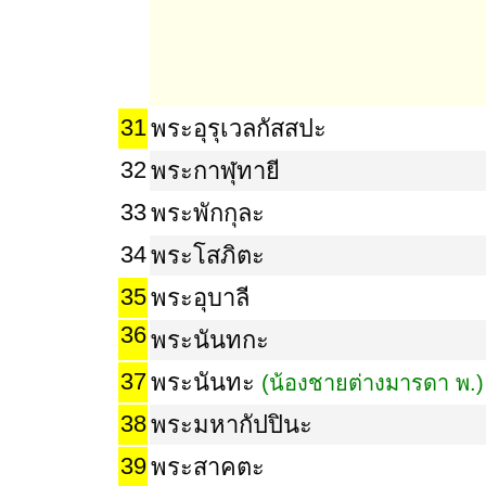
31
พระอุรุเวลกัสสปะ
32
พระกาฬุทายี
33
พระพักกุละ
34
พระโสภิตะ
35
พระอุบาลี
36
พระนันทกะ
37
พระนันทะ
(น้องชายต่างมารดา พ.)
38
พระมหากัปปินะ
39
พระสาคตะ