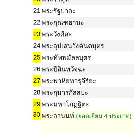
21
พระรัฐปาละ
22
พระกุณฑธานะ
23
พระวังคีสะ
24
พระอุปเสนวังคันตบุตร
25
พระทัพพมัลลบุตร
26
พระปิลินทวัจฉะ
27
พระพาหิยทารุจีริยะ
28
พระกุมารกัสสปะ
29
พระมหาโกฏฐิตะ
30
พระอานนท์
(ยอดเยี่ยม 4 ประเภท)