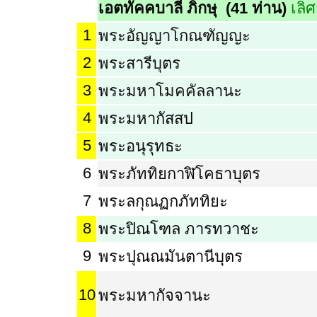
เอตทัคคบาลี ภิกษุ (41 ท่าน)
เลิ
1
พระอัญญาโกณฑัญญะ
2
พระสารีบุตร
3
พระมหาโมคคัลลานะ
4
พระมหากัสสป
5
พระอนุรุทธะ
6
พระภัททิยกาฬิโคธาบุตร
7
พระลกุณฏกภัททิยะ
8
พระปิณโฑล ภารทวาชะ
9
พระปุณณมันตานีบุตร
10
พระมหากัจจานะ