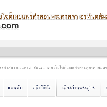
ำพระศาสดา เผยแพร่คำสอนตถาคต เว็บไซต์เผยแพร่พระสุตรคำสอ