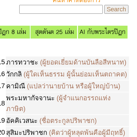
ค้นหาคำที่ต้องการ
15
ภารทวาชะ
(ผู้ยอดเยี่ยมด้านบันลือสีหนาท)
16
วักกลิ
(ผู้ใดเห็นธรรม ผู้นั้นย่อมเห็นตถาคต)
17
คามิณี
(แปลว่านายบ้าน หรือผู้ใหญ่บ้าน)
พระมหากัจจานะ
(ผู้จำแนกอรรถแห่ง
18
ภาษิต)
19
อัคคิเวสนะ
(ชื่อตระกูลปริพาชก)
20
สุสิมะปริพาชก
(คิดว่าผู้หลุดพ้นคือผู้มีฤทธิ์)