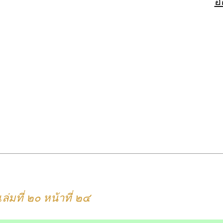
อ
มที่ ๒๐ หน้าที่ ๒๔