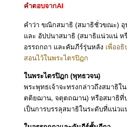
คำตอบจากAI
คำว่า ขณิกสมาธิ (สมาธิชั่วขณะ) อ
และ อัปปนาสมาธิ (สมาธิแน่วแน่ ห
อรรถกถา และคัมภีร์รุ่นหลัง
เพื่ออธ
สอนไว้ในพระไตรปิฎก
ในพระไตรปิฎก (พุทธวจน)
พระพุทธเจ้าจะทรงกล่าวถึงสมาธิ
ตติยฌาน, จตุตถฌาน) หรือสมาธิที่ป
เป็นการบรรลุสมาธิในระดับที่แน่วแ
ในอรรถกถาและคัมภีร์ชั้นฎีกา