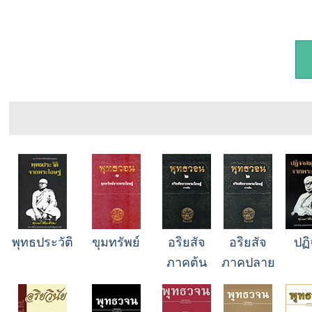
พุทธประวัติ
ขุมทรัพย์
อริยสัจ
อริยสัจ
ปฏ
ภาคต้น
ภาคปลาย