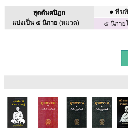
๑
ทีฆท
สุตตันตปิฎก
แบ่งเป็น ๕ นิกาย
(หมวด)
๕ นิกาย