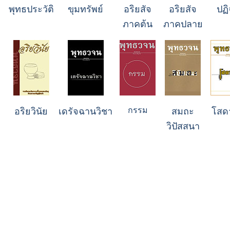
พุทธประวัติ
ขุมทรัพย์
อริยสัจ
อริยสัจ
ปฏ
ภาคต้น
ภาคปลาย
กรรม
อริยวินัย
เดรัจฉานวิชา
สมถะ
โสด
วิปัสสนา