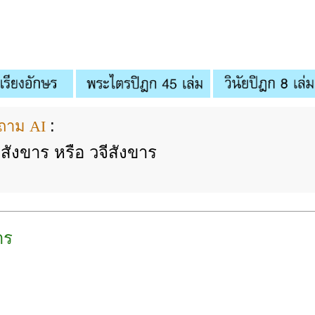
:
ถาม AI
สังขาร หรือ วจีสังขาร
าร