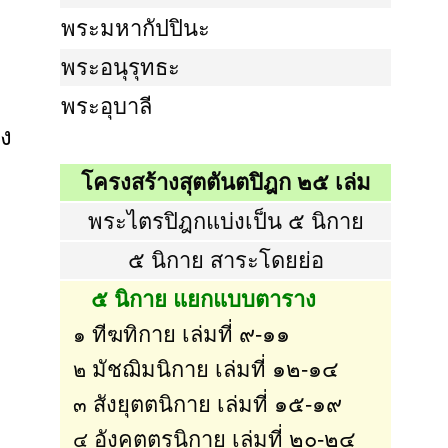
พระมหากัปปินะ
พระอนุรุทธะ
พระอุบาลี
ง
โครงสร้างสุตตันตปิฎก ๒๕ เล่ม
พระไตรปิฎกแบ่งเป็น ๕ นิกาย
๕ นิกาย สาระโดยย่อ
๕ นิกาย แยกแบบตาราง
ทีฆทิกาย เล่มที่ ๙-๑๑
๑
มัชฌิมนิกาย เล่มที่ ๑๒-๑๔
๒
สังยุตตนิกาย เล่มที่ ๑๕-๑๙
๓
อังคุตตรนิกาย เล่มที่ ๒๐-๒๔
๔