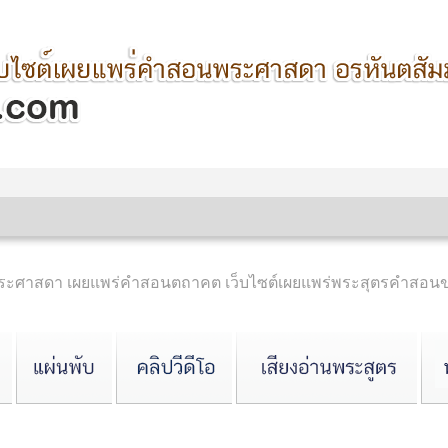
ำพระศาสดา เผยแพร่คำสอนตถาคต เว็บไซต์เผยแพร่พระสุตรคำสอ