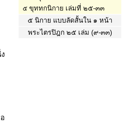
ขุททกนิกาย เล่มที่ ๒๕-๓๓
๕
๕ นิกาย แบบลัดสั้นใน ๑ หน้า
พระไตรปิฎก ๒๕ เล่ม (๙-๓๓)
่ง
ือ