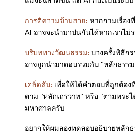
แม้จะฉลาดขึ้น แต่ AI ก็ยังเป็นระบบ
หากถามเรื่องที
การตีความข้ามสาย:
AI อาจจะนำมาปนกันได้หากเราไม่ระ
บางครั้งพิธี
บริบททางวัฒนธรรม:
อาจถูกนำมาตอบรวมกับ "หลักธรรมแท
เพื่อให้ได้คำตอบที่ถูกต้
เคล็ดลับ:
ตาม "หลักเถรวาท" หรือ "ตามพระไต
มหาศาลครับ
อยากให้ผมลองทดสอบอธิบายหลักธรร