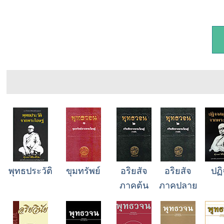
พุทธประวัติ
ขุมทรัพย์
อริยสัจ
อริยสัจ
ปฏ
ภาคต้น
ภาคปลาย