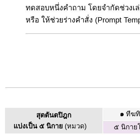
ทดสอบหนึ่งคำถาม โดยจำกัดช่วงเล่
หรือ ให้ช่วยร่างคำสั่ง (Prompt Te
๑
ทีฆท
สุตตันตปิฎก
แบ่งเป็น ๕ นิกาย
(หมวด)
๕ นิกาย