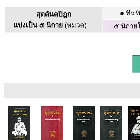
๑
ทีฆท
สุตตันตปิฎก
แบ่งเป็น ๕ นิกาย
(หมวด)
๕ นิกาย