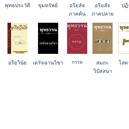
พุทธประวัติ
ขุมทรัพย์
อริยสัจ
อริยสัจ
ปฏ
ภาคต้น
ภาคปลาย
กรรม
อริยวินัย
เดรัจฉานวิชา
สมถะ
โสด
วิปัสสนา