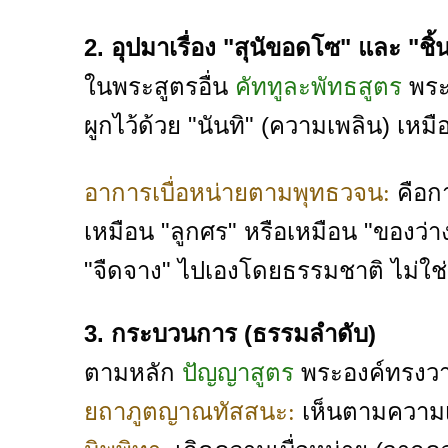
2. อุปมาเรื่อง "สุนัขอดโซ" และ "ชิ้น
ในพระสูตรอื่น
คัททูละพัทธสูตร
พระพ
ผูกไว้ด้วย "นันทิ" (ความเพลิน) เหมือ
คือกา
อาการเบื่อหน่ายตามพุทธวจน:
เหมือน "ลูกศร" หรือเหมือน "ของว่
"จืดจาง" ไปเองโดยธรรมชาติ ไม่ใช่ก
3. กระบวนการ (ธรรมลำดับ)
ตามหลัก
ปัญญาสูตร
พระองค์ทรงวาง
เห็นตามความเป็น
ยถาภูตญาณทัสสนะ: