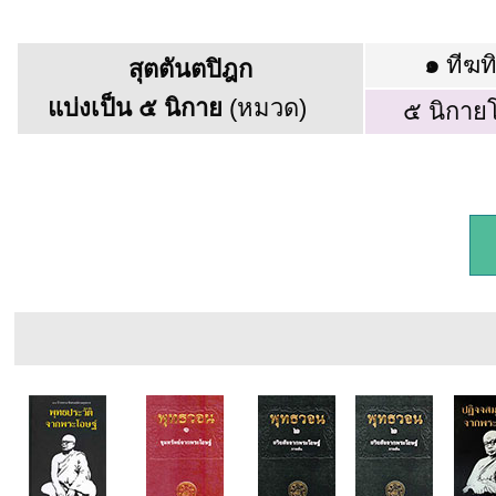
๑
ทีฆท
สุตตันตปิฎก
แบ่งเป็น ๕ นิกาย
(หมวด)
๕ นิกาย