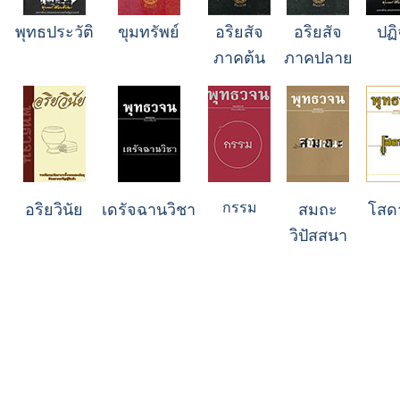
พุทธประวัติ
ขุมทรัพย์
อริยสัจ
อริยสัจ
ปฏ
ภาคต้น
ภาคปลาย
กรรม
อริยวินัย
เดรัจฉานวิชา
สมถะ
โสด
วิปัสสนา