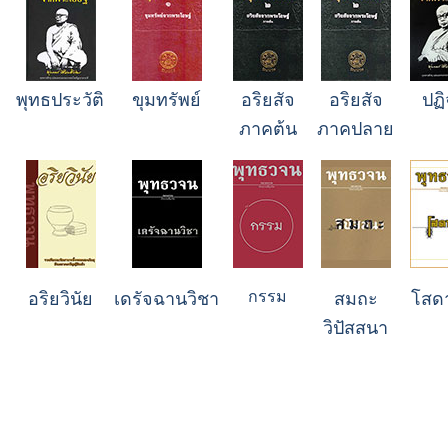
พุทธประวัติ
ขุมทรัพย์
อริยสัจ
อริยสัจ
ปฏ
ภาคต้น
ภาคปลาย
กรรม
อริยวินัย
เดรัจฉานวิชา
สมถะ
โสด
วิปัสสนา