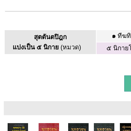
๑
ทีฆท
สุตตันตปิฎก
แบ่งเป็น ๕ นิกาย
(หมวด)
๕ นิกาย