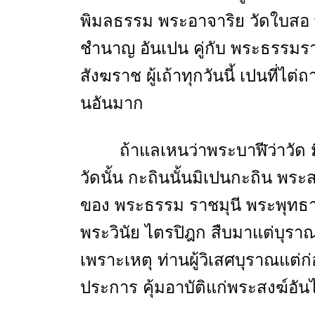
พิมลธรรม พระอาจาริย วัดใบสอ พ
ชำนาญ อันเปน คู่กับ พระธรรมรา
สังฆราช ผู้เถ้าทุกวันนี้ เปนที่ไต
นอันมาก
ถ้าแลเหนว่าพระบาฬีว่าวัด 
วัดนั้น กะถินนั้นมิเปนกะถิน พระส
ของ พระธรรม ราชมุนี พระพุทธาจ
พระวินัย ไตรปิฎก สืบมาแต่บุราณ 
เพราะเหตุ ท่านผู้วิเสศบุราณแต่
ประการ คุ้มอาบัติแก่พระสงฆ์อั