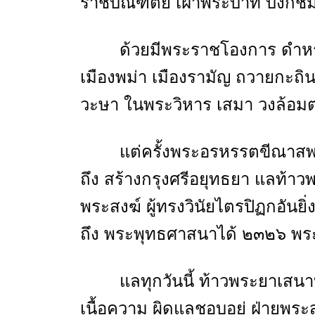
ราชบัณฑิตย เฝ้าพระบาท บงกช
ด้วยมีพระราชโองการ ดำหรั
เมืองพม่า เมืองรามัญ ถวายกะถ
วะษา ในพระวิหาร เสมา วงล้อมต่า
แต่ครั้งพระอรหรรตขีณาสพ 
ถึง สร้างกรุงศรีอยุทธยา แลท้า
พระสงฆ์ ผู้ทรงวินัยไตรปิฏกอันยิ
ถึง พระพุทธศาสนาได้ ๒๓๒๖ พร
แลทุกวันนี้ ท้าวพระยาเสน
เนื้อความ ผิดแลชอบอยู่ ฝ่ายพระส