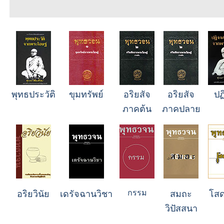
พุทธประวัติ
ขุมทรัพย์
อริยสัจ
อริยสัจ
ปฏ
ภาคต้น
ภาคปลาย
กรรม
อริยวินัย
เดรัจฉานวิชา
สมถะ
โสด
วิปัสสนา