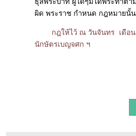
ธุลีพระบาท ผู้ใดๆมิได้พระทำต
ผิด พระราช กำหนด กฎหมายนั้
กฎให้ไว้ ณ วันจันทร เดือ
นักษัตรเบญจศก ฯ