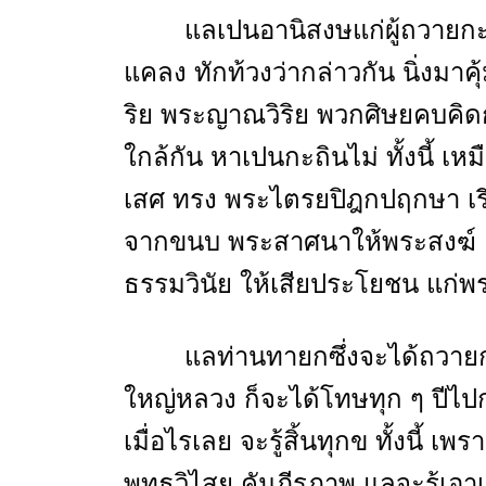
แลเปนอานิสงษแก่ผู้ถวายกะถ
แคลง ทักท้วงว่ากล่าวกัน นิ่งมา
ริย พระญาณวิริย พวกศิษยคบคิดก
ใกล้กัน หาเปนกะถินไม่ ทั้งนี้ เห
เสศ ทรง พระไตรยปิฎกปฤกษา เรียบ
จากขนบ พระสาศนาให้พระสงฆ์ แ
ธรรมวินัย ให้เสียประโยชน แก่พร
แลท่านทายกซึ่งจะได้ถวายก
ใหญ่หลวง ก็จะได้โทษทุก ๆ ปีไป
เมื่อไรเลย จะรู้สิ้นทุกข ทั้งนี้ เ
พุทธวิไสย คัมภีรภาพ แลจะรู้เอ