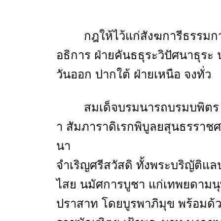
กฎให้ไว้แก่สังฆการีธรรมกา
อธิการ ฝ่ายคันธธุระวิปัศนาธุระ
วันออก ปากใต้ ฝ่ายเหนือ จงทั่ว
สมเด็จบรมนารถบรมบพิตร พ
า สัมภาราดิเรกพิบูลยสุนธรราช
นา
จำเริญศรีสวัสดิ ทั้งพระบริญัติแล
ไสย นมัศการบูชา แก่เทพยดามนุษ
ปราสาท โดยบูรพาภิมุข พร้อมด้