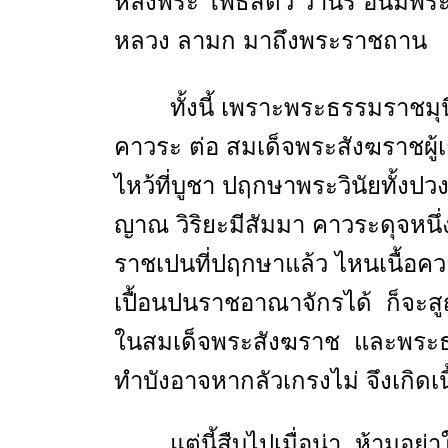
หลังพระ โพธิสัตว วานร อันมีพร
หลวง ลามก มาถึงพระราชถาน
ทั้งนี้ เพราะพระธรรมราชม
คาวระ ต่อ สมเด็จพระสังฆราชผู้เถ
ไหว้ที่บูชา ปฤกษาพระวินัยทั้งป
ญาณ วิริยะมีสัมมา คาวระดุจหนึ
ราชเปนที่ปฤกษาแล้ว ไหนเนื้อค
เปื้อนปนราชอาณาจักรได้ ก็จะสู
ในสมเด็จพระสังฆราช และพระธ
ทำบังอาจหากลัวเกรงไม่ จึงเกิดเ
แต่นี้สืบไปเมื่อน่า ห้ามอย่าใ