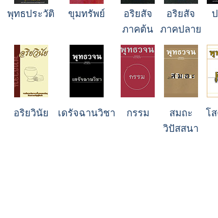
พุทธประวัติ
ขุมทรัพย์
อริยสัจ
อริยสัจ
ป
ภาคต้น
ภาคปลาย
อริยวินัย
เดรัจฉานวิชา
กรรม
สมถะ
โส
วิปัสสนา