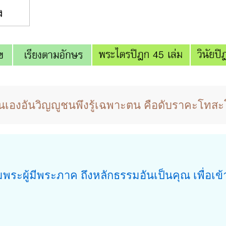
็นเองอันวิญญูชนพึงรู้เฉพาะตน คือดับราคะโทส
พระผู้มีพระภาค ถึงหลักธรรมอันเป็นคุณ เพื่อเข้