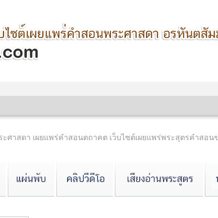
ำพระศาสดา เผยแพร่คำสอนตถาคต เว็บไซต์เผยแพร่พระสุตรคำสอน