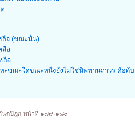
ิต
หลือ (ขณะนั้น)
หลือ
หลือ
หะขณะใดขณะหนึ่งยังไม่ใช่นิพพานถาวร คือดับ
ตันตปิฎก หน้าที่ ๑๗๙-๑๘๐