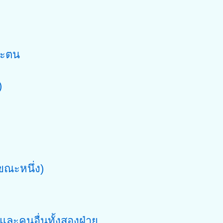
าะตน
)
ณะหนึ่ง)
 และคนอื่นทั้งสองฝ่าย