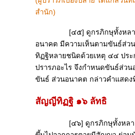
(ผู้ปรารภเบื้องปลาย ได้แก่ส่วนท
สำนัก)
[๔๕] ดูกรภิกษุทั้งหลาย ส
อนาคต มีความเห็นตามขันธ์ส่
ทิฏฐิหลายชนิดด้วยเหตุ ๔๔ ประก
ปรารภอะไร จึงกำหนดขันธ์ส่วน
ขันธ์ ส่วนอนาคต กล่าวคำแสดงท
สัญญีทิฏฐิ ๑๖
ลัทธิ
[๔๖] ดูกรภิกษุทั้งหลาย สม
ขึ้นไปจากการตายมีสัญญา ย่อมบ