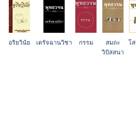
อริยวินัย
เดรัจฉานวิชา
กรรม
สมถะ
โส
วิปัสสนา