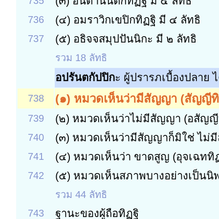
(๓)
อันตานันติกทิฏฐิ มี ๔ ลัทธิ
735
(๔)
อมราวิกเขปิกทิฏฐิ มี ๔ ลัทธิ
736
(๕)
อธิจจสมุปปันนิกะ มี ๒ ลัทธิ
737
รวม 18 ลัทธิ
อปรันตกัปปิก
ะ ผู้ปรารภเบื้องปลาย ไ
(๑) หมวดเห็นว่ามีสัญญา (สัญญีทิ
738
(๒)
หมวดเห็นว่าไม่มีสัญญา (อสัญญี
739
(๓)
หมวดเห็นว่ามีสัญญาก็มิใช่ ไม่ม
740
(๔)
หมวดเห็นว่า ขาดสูญ (อุจเฉททิฏ
741
(๕)
หมวดเห็นสภาพบางอย่างเป็นนิพ
742
รวม 44 ลัทธิ
ฐานะของผู้ถือทิฏฐิ
743