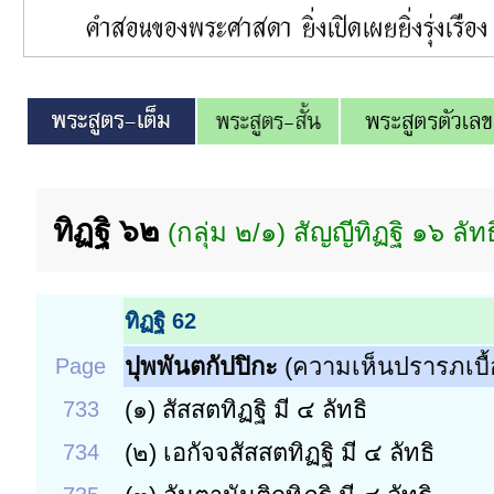
ทิฏฐิ ๖๒
(กลุ่ม ๒/๑) สัญญีทิฏฐิ ๑๖ ลัท
ทิฏฐิ 62
ปุพพันตกัปปิกะ
(ความเห็นปรารภเบื้อ
Page
(๑)
สัสสตทิฏฐิ มี ๔ ลัทธิ
733
(๒)
เอกัจจสัสสตทิฏฐิ มี ๔ ลัทธิ
734