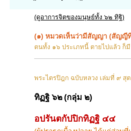
(ดูอาการจิตของมนุษย์ทั้ง ๖๒ ทิฐิ)
(๑) หมวดเห็นว่ามีสัญญา (สัญญีท
ตนทั้ง ๑๖ ประเภทนี้ ตายไปแล้ว ก็มี
พระไตรปิฎก ฉบับหลวง เล่มที่ ๙ สุ
ทิฏฐิ ๖๒
(กลุ่ม ๒)
อปรันตกัปปิกทิฏฐิ ๔๔