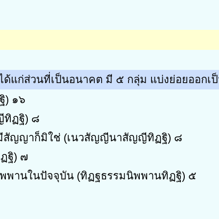
ได้แก่ส่วนที่เป็นอนาคต มี ๕ กลุ่ม แบ่งย่อยออกเ
ฐิ) ๑๖
ีทิฏฐิ) ๘
มีสัญญาก็มิใช่ (เนวสัญญีนาสัญญีทิฏฐิ) ๘
ฏฐิ) ๗
พพานในปัจจุบัน (ทิฏฐธรรมนิพพานทิฏฐิ) ๕