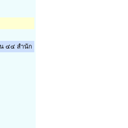
ป็น ๔๔ สำนัก