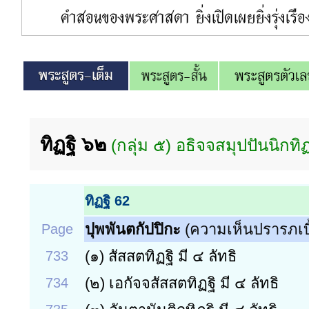
ทิฏฐิ ๖๒
(กลุ่ม ๕) อธิจจสมุปปันนิกทิฏ
ทิฏฐิ 62
ปุพพันตกัปปิกะ
(ความเห็นปรารภเบื้
Page
(๑)
สัสสตทิฏฐิ มี ๔ ลัทธิ
733
(๒)
เอกัจจสัสสตทิฏฐิ มี ๔ ลัทธิ
734