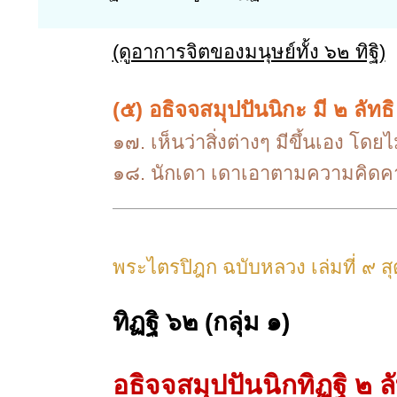
(ดูอาการจิตของมนุษย์ทั้ง ๖๒ ทิฐิ)
(๕) อธิจจสมุปปันนิกะ มี ๒ ลัทธิ
๑๗. เห็นว่าสิ่งต่างๆ มีขึ้นเอง โดย
๑๘. นักเดา เดาเอาตามความคิดคาดค
พระไตรปิฎก ฉบับหลวง เล่มที่ ๙ ส
ทิฏฐิ ๖๒
(กลุ่ม ๑)
อธิจจสมุปปันนิกทิฏฐิ
๒ ลั