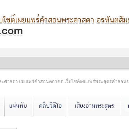
ำพระศาสดา เผยแพร่คำสอนตถาคต เว็บไซต์เผยแพร่พระสุตรคำสอน