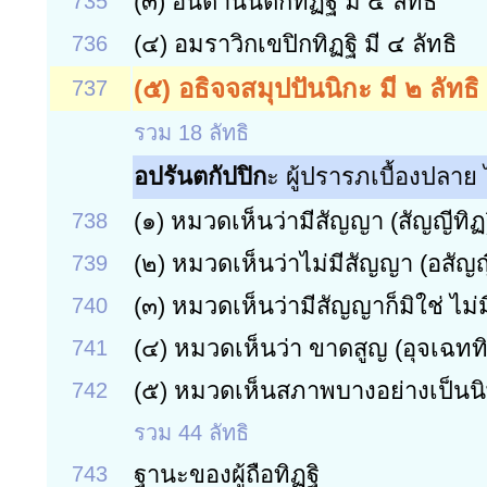
(๓)
อันตานันติกทิฏฐิ มี ๔ ลัทธิ
735
(๔)
อมราวิกเขปิกทิฏฐิ มี ๔ ลัทธิ
736
(๕) อธิจจสมุปปันนิกะ มี ๒ ลัทธิ
737
รวม 18 ลัทธิ
อปรันตกัปปิก
ะ ผู้ปรารภเบื้องปลาย 
(๑)
หมวดเห็นว่ามีสัญญา (สัญญีทิฏ
738
(๒)
หมวดเห็นว่าไม่มีสัญญา (อสัญญ
739
(๓)
หมวดเห็นว่ามีสัญญาก็มิใช่ ไม่
740
(๔)
หมวดเห็นว่า ขาดสูญ (อุจเฉททิ
741
(๕)
หมวดเห็นสภาพบางอย่างเป็นนิ
742
รวม 44 ลัทธิ
ฐานะของผู้ถือทิฏฐิ
743