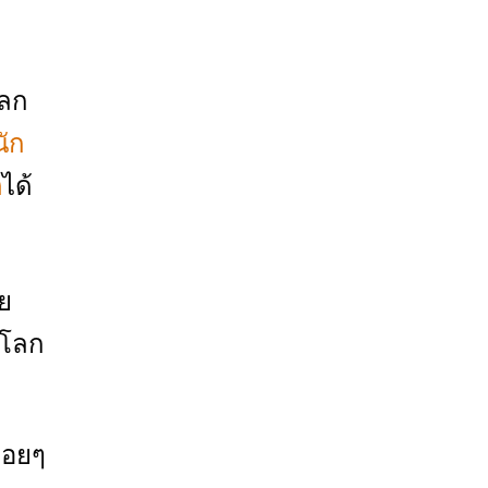
โลก
ัก
ด
ได้
ย
ะโลก
ลอยๆ