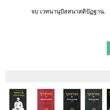
จบ เวทนานุปัสสนาสติปัฏฐาน.