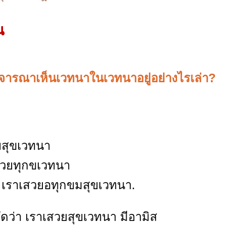
น
ิจารณาเห็นเวทนาในเวทนาอยู่อย่างไรเล่า?
วยสุขเวทนา
าเสวยทุกขเวทนา
่า เราเสวยอทุกขมสุขเวทนา.
้ชัดว่า เราเสวยสุขเวทนา มีอามิส