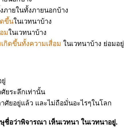
้งภายในทั้งภายนอกบ้าง
ดขึ้น
ในเวทนาบ้าง
่อม
ในเวทนาบ้าง
เกิดขึ้นทั้งความเสื่อม
ในเวทนาบ้าง ย่อมอยู่
ยู่
าศัยระลึกเท่านั้น
อาศัยอยู่แล้ว และไม่ถือมั่นอะไรๆในโลก
กษุชื่อว่าพิจารณา เห็นเวทนา ในเวทนาอยู่.