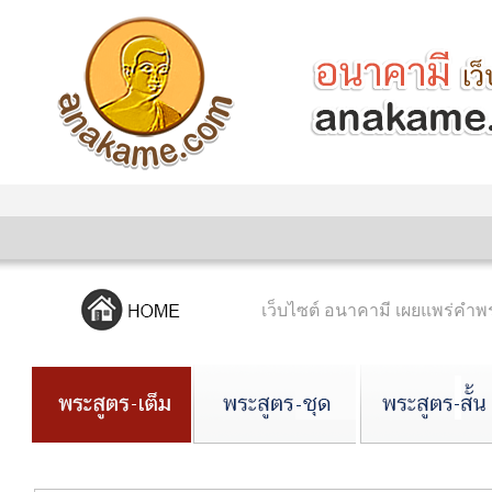
เว็บไซต์ อนาคามี เผยแพร่ค