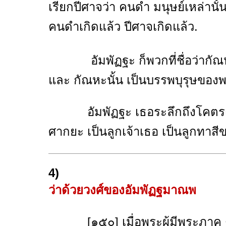
เรียกปีศาจว่า คนดำ มนุษย์เหล่านั้น
คนดำเกิดแล้ว ปีศาจเกิดแล้ว.
อัมพัฏฐะ ก็พวกที่ชื่อว่ากัณหาย
และ กัณหะนั้น เป็นบรรพบุรุษขอ
อัมพัฏฐะ เธอระลึกถึงโคตรเก่า
ศากยะ เป็นลูกเจ้าเธอ เป็นลูกทา
4)
ว่าด้วยวงศ์ของอัมพัฏฐมาณพ
[๑๕๐] เมื่อพระผู้มีพระภาค ตรัส