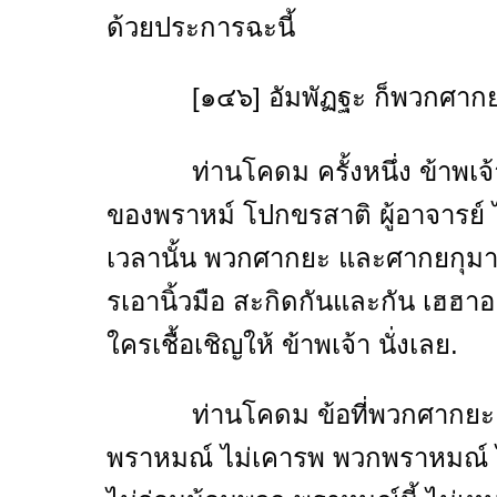
ด้วยประการฉะนี้
[๑๔๖] อัมพัฏฐะ ก็พวกศากยะไ
ท่านโคดม ครั้งหนึ่ง ข้าพเจ้าได
ของพราหม์ โปกขรสาติ ผู้อาจารย์
เวลานั้น พวกศากยะ และศากยกุมา
รเอานิ้วมือ สะกิดกันและกัน เฮฮาอยู
ใครเชื้อเชิญให้ ข้าพเจ้า นั่งเลย.
ท่านโคดม ข้อที่พวกศากยะ เป็
พราหมณ์ ไม่เคารพ พวกพราหมณ์ 