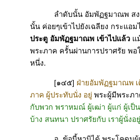
ลำดับนั้น อัมพัฏฐมาณพ สงบเสีย
นั้น ค่อยๆเข้าไปยังเฉลียง กระแอ
ประตู อัมพัฏฐมาณพ เข้าไปแล้ว
แม
พระภาค ครั้นผ่านการปราศรัย พอให้
หนึ่ง.
[๑๔๕]
ฝ่ายอัมพัฏฐมาณพ เด
พระผู้มีพระภ
ภาค ผู้ประทับนั่ง อยู่
กับพวก พราหมณ์ ผู้เฒ่า ผู้แก่ ผู้เ
บ้าง สนทนา ปราศรัยกับ เราผู้นั่งอยู่
อ. ข้อนี้หามิได้ พระโคดมผู้เจร