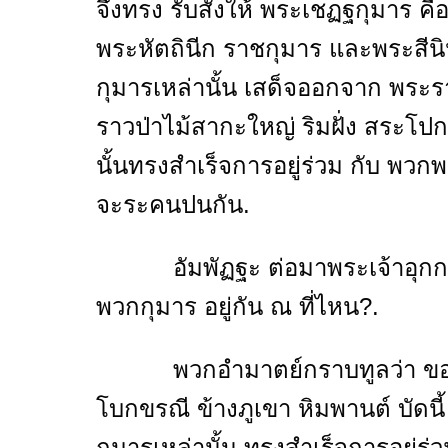
จึงทรง รับสั่งให้ พระเชฏฐกุมาร 
พระหัตถินีก ราชกุมาร และพระส
กุมารเหล่านั้น เสด็จออกจาก พระร
ราวป่าไม้สากะใหญ่ ริมฝั่ง สระโป
นั้นทรงสำเร็จการอยู่ร่วม กับ พว
จะระคนปนกัน.
อัมพัฏฐะ ต่อมาพระเจ้าอุกกากรา
พวกกุมาร อยู่กัน ณ ที่ไหน?.
พวกอำมาตย์กราบทูลว่า ขอเดชะ 
โบกขรณี ข้างภูเขา หิมพานต์ บัดนี้
กุมารเหล่านั้น ทรงสำเร็จการอยู่