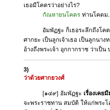
เธอมีโคตรว่าอย่างไร?
กัณหายนโคตร
ท่านโคดม.
อัมพัฏฐะ ก็เธอระลึกถึงโคตรเก
ศากยะ เป็นลูกเจ้าเธอ เป็นลูกนา
อ้างถึงพระเจ้า อุกกากราช ว่าเป็น 
3)
ว่าด้วยศากยวงศ์
[๑๔๙] อัมพัฏฐะ
เรื่องเคยม
จะพระราชทาน สมบัติ ให้แก่พระโอ