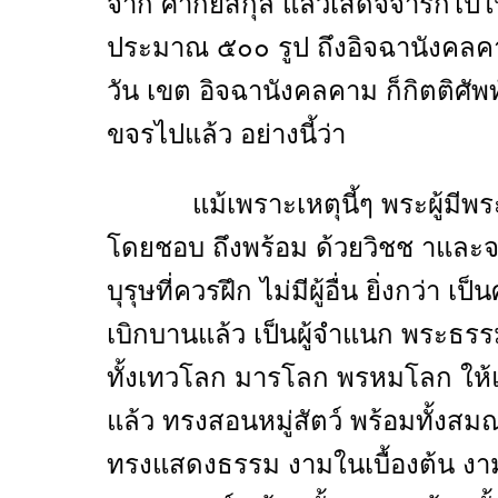
จาก ศากยสกุล แล้วเสด็จจาริกไปใ
ประมาณ ๕๐๐ รูป ถึงอิจฉานังคลคา
วัน เขต อิจฉานังคลคาม ก็กิตติศ
ขจรไปแล้ว อย่างนี้ว่า
แม้เพราะเหตุนี้ๆ พระผู้มีพระภา
โดยชอบ ถึงพร้อม ด้วยวิชช าและจร
บุรุษที่ควรฝึก ไม่มีผู้อื่น ยิ่งกว่
เบิกบานแล้ว เป็นผู้จำแนก พระธร
ทั้งเทวโลก มารโลก พรหมโลก ให้แ
แล้ว ทรงสอนหมู่สัตว์ พร้อมทั้งส
ทรงแสดงธรรม งามในเบื้องต้น งา