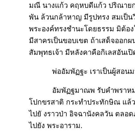
มณี นางแก้ว คฤหบดีแก้ว ปริณายกแ
พัน ล้วนกล้าหาญ มีรูปทรง สมเป็นว
พระองค์ทรงชำนะโดยธรรม มิต้องใ
มีสาครเป็นขอบเขต ถ้าเสด็จออกผน
สัมพุทธเจ้า มีหลังคาคือกิเลสอันเ
พ่ออัมพัฏฐะ เราเป็นผู้สอนมนต์ 
อัมพัฏฐมาณพ รับคำพราหมณ์โปก
โปกขรสาติ กระทำประทักษิณ แล้ว
ไปยั งราวป่า อิจฉานังคลวัน ตลอด
ไปยัง พระอาราม.