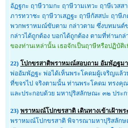
อัฏฐกะ ฤาษีวามกะ ฤาษีวามเทวะ ฤาษีเวสสามิ
ภารทวาชะ ฤาษีวาเสฏฐะ ฤาษีกัสสปะ ฤาษีภคุ ซึ
พวกพราหมณ์ขับตาม กล่าวตาม ซึ่งบทมนต์ของเ
กล่าวได้ถูกต้อง บอกได้ถูกต้อง ตามที่ท่านกล่
ของท่านเหล่านั้น เธอจักเป็นฤาษีหรือปฏิบัติเพ
22)
โปกขรสาติพราหมณ์สอบถาม อัมพัฏฐม
พ่ออัมพัฏฐะ พ่อได้เห็นพระโคดมผู้เจริญแล้วห
ที่ขจรไป จริงตามนั้น ท่านพระโคดม ทรงคุณเช
และประกอบด้วย มหาปุริสลักษณะ ๓๒ ประการ
23)
พราหมณ์โปกขรสาติ เดินทางเข้าเฝ้าพระ
พราหมณ์โปกขรสาติ พิจารณามหาปุริสลักษณ