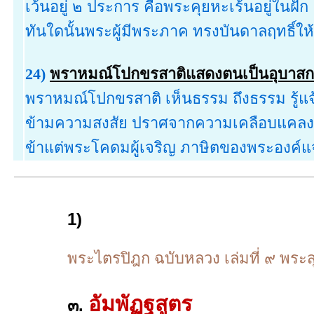
เว้นอยู่ ๒ ประการ คือพระคุยหะเร้นอยู่ในฝัก
ทันใดนั้นพระผู้มีพระภาค ทรงบันดาลฤทธิ์
24)
พราหมณ์โปกขรสาติแสดงตนเป็นอุบาสก
พราหมณ์โปกขรสาติ เห็นธรรม ถึงธรรม รู้แ
ข้ามความสงสัย ปราศจากความเคลือบแคลง ถ
ข้าแต่พระโคดมผู้เจริญ ภาษิตของพระองค์แจ
1)
พระไตรปิฎก ฉบับหลวง เล่มที่ ๙ พระส
อัมพัฏฐสูตร
๓.