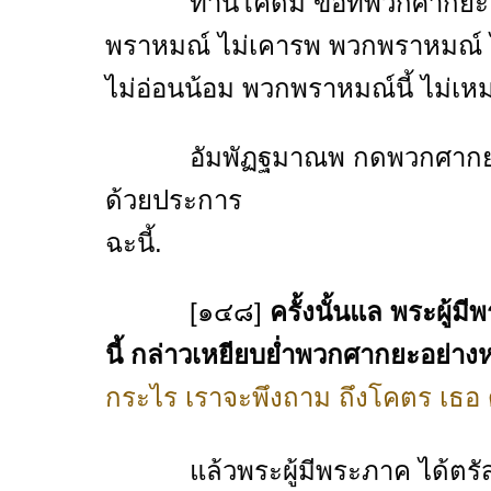
ท่านโคดม ข้อที่พวกศากยะ เป็
พราหมณ์ ไม่เคารพ พวกพราหมณ์ 
ไม่อ่อนน้อม พวกพราหมณ์นี้ ไม่เ
อัมพัฏฐมาณพ กดพวกศากยะว่า เป
ด้วยประการ
ฉะนี้.
[๑๔๘]
ครั้งนั้นแล
พระผู้มี
นี้ กล่าวเหยียบย่ำพวกศากยะอย่าง
กระไร เราจะพึงถาม ถึงโคตร เธอ ด
แล้วพระผู้มีพระภาค ได้ตรัสพระ