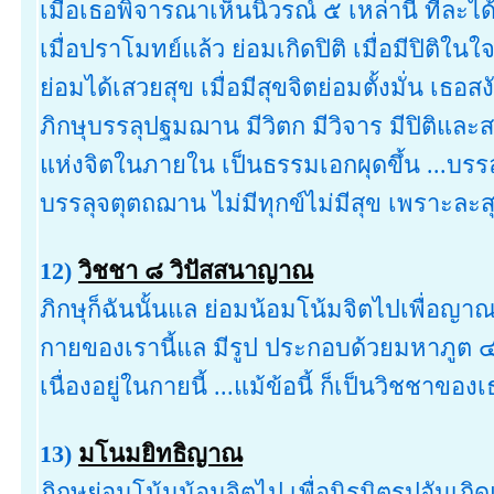
เมื่อเธอพิจารณาเห็นนิวรณ์ ๕ เหล่านี้ ที่ละ
เมื่อปราโมทย์แล้ว ย่อมเกิดปิติ เมื่อมีปิติ
ย่อมได้เสวยสุข เมื่อมีสุขจิตย่อมตั้งมั่น เธ
ภิกษุบรรลุปฐมฌาน มีวิตก มีวิจาร มีปิติและส
แห่งจิตในภายใน เป็นธรรมเอกผุดขึ้น ...บรรลุตต
บรรลุจตุตถฌาน ไม่มีทุกข์ไม่มีสุข เพราะละ
12)
วิชชา ๘ วิปัสสนาญาณ
ภิกษุก็ฉันนั้นแล ย่อมน้อมโน้มจิตไปเพื่อญาณท
กายของเรานี้แล มีรูป ประกอบด้วยมหาภูต ๔
เนื่องอยู่ในกายนี้ ...แม้ข้อนี้ ก็เป็นวิชชาขอ
13)
มโนมยิทธิญาณ
ภิกษุย่อมโน้มน้อมจิตไป เพื่อนิรมิตรูปอันเกิด