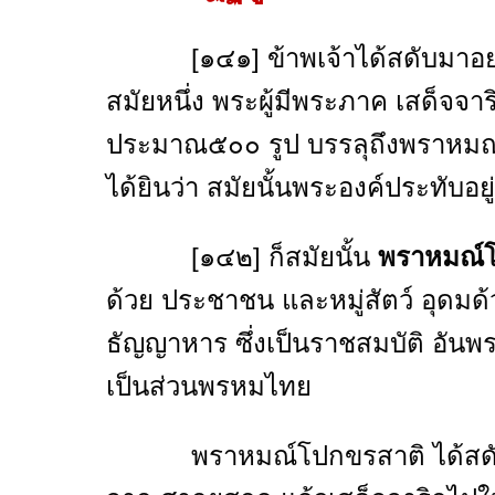
[๑๔๑] ข้าพเจ้าได้สดับมาอย่า
สมัยหนึ่ง พระผู้มีพระภาค เสด็จจ
ประมาณ๕๐๐ รูป บรรลุถึงพราหมณ
ได้ยินว่า สมัยนั้นพระองค์ประทับอ
[๑๔๒] ก็สมัยนั้น
พราหมณ์โ
ด้วย ประชาชน และหมู่สัตว์ อุดมด้
ธัญญาหาร ซึ่งเป็นราชสมบัติ อัน
เป็นส่วนพรหมไทย
พราหมณ์โปกขรสาติ ได้สดับข