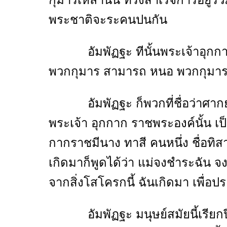
พระชาติจะระคนปนกัน
อัมพัฏฐะ ทีนั้นพระเจ้าอุกกากร
พวกกุมาร สามารถ หนอ พวกกุมาร
อัมพัฏฐะ ก็พวกที่ชื่อว่าศากยะ 
พระเจ้า อุกกาก ราชพระองค์นั้น 
กากราชมีนาง ทาสี คนหนึ่ง ชื่อทิ
เกิดมาก็พูดได้ว่า แม่จงชำระฉัน จ
จากสิ่งโสโครกนี้ ฉันเกิดมา เพื่อป
อัมพัฏฐะ มนุษย์สมัยนี้เรียกปีศา