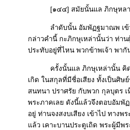
[๑๔๔] สมัยนั้นแล ภิกษุหลายรู
ลำดับนั้น อัมพัฏฐมาณพ เข้าไปหา
กล่าวคำนี้ กะภิกษุเหล่านั้นว่า ท่า
ประทับอยู่ที่ไหน พวกข้าพเจ้า พากันเ
ครั้งนั้นแล ภิกษุเหล่านั้น คิดเห็
เกิด ในสกุลที่มีชื่อเสียง ทั้งเป็นศ
สนทนา ปราศรัย กับพวก กุลบุตร เห็
พระภาคเลย ดังนี้แล้วจึงตอบอัมพัฏ
อยู่ ท่านจงสงบเสียง เข้าไป ทางพร
แล้ว เคาะบานประตูเถิด พระผู้มีพร