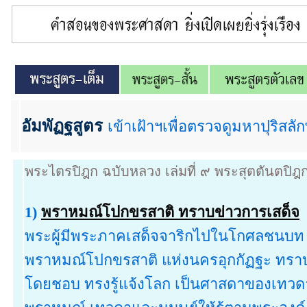
อัมพัฏฐสูตร
เข้าเฝ้าฯเพื่อตรวจดูมหาปุริสล
พระไตรปิฎก ฉบับหลวง เล่มที่ ๙ พระสุตตันตปิฎ
1)
พราหมณ์โปกขรสาติ ทราบข่าวการเสด็จ
พระผู้มีพระภาคเสด็จจาริกไปในโกศลชนบท พ
พราหมณ์โปกขรสาติ แห่งนครอุกกัฏฐะ ทราบการ
โดยชอบ ทรงรู้แจ้งโลก เป็นศาสดาของเทวดา