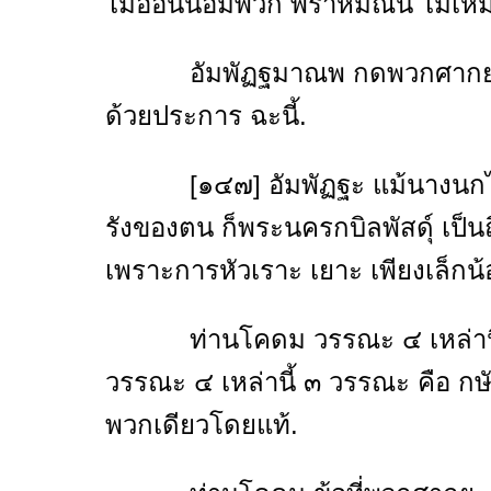
ไม่อ่อนน้อมพวก พราหมณ์นี้ ไม่เ
อัมพัฏฐมาณพ กดพวกศากยะว่า เป
ด้วยประการ ฉะนี้.
[๑๔๗] อัมพัฏฐะ แม้นางนกไส้ ก
รังของตน ก็พระนครกบิลพัสดุ์ เป็
เพราะการหัวเราะ เยาะ เพียงเล็กน้อ
ท่านโคดม วรรณะ ๔ เหล่านี้ คื
วรรณะ ๔ เหล่านี้ ๓ วรรณะ คือ กษ
พวกเดียวโดยแท้.