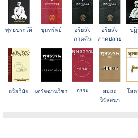
พุทธประวัติ
ขุมทรัพย์
อริยสัจ
อริยสัจ
ปฏ
ภาคต้น
ภาคปลาย
กรรม
อริยวินัย
เดรัจฉานวิชา
สมถะ
โสด
วิปัสสนา