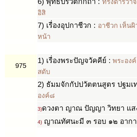
6)
พุทธปริวิตกกถา
:
ทรงดำริว่าจ
อิสิ
7)
เรื่องอุปกาชีวก
:
อาชีวก เห็นผ
หน้า
1)
เรื่องพระปัญจวัคคีย์ :
พระองค์ย
975
สดับ
2)
ธัมมจักกัปปวัตตนสูตร ปฐมเ
องค์๘
ดวงตา ญาณ ปัญญา วิทยา แสง
3)
ญาณทัศนะมี ๓ รอบ ๑๒ อากา
4)