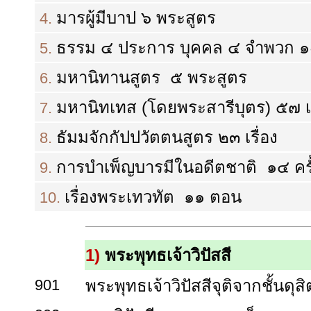
มารผู้มีบาป ๖ พระสูตร
4.
ธรรม ๔ ประการ บุคคล ๔ จำพวก ๑
5.
มหานิทานสูตร ๕ พระสูตร
6.
มหานิทเทส (โดยพระสารีบุตร) ๕๗ เร
7.
ธัมมจักกัปปวัตตนสูตร ๒๓ เรื่อง
8.
การบำเพ็ญบารมีในอดีตชาติ ๑๔ ครั
9.
เรื่องพระเทวทัต ๑๑ ตอน
10.
1)
พระพุทธเจ้าวิปัสสี
901
พระพุทธเจ้าวิปัสสีจุติจากชั้นดุสิ