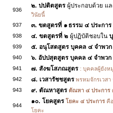
๒. ปปติตสูตร
ผู้ประกอบด้วย แล
936
วินัยนี้
937
๓. ขตสูตรที่ ๑
ธรรม ๔ ประการ
938
๔. ขตสูตรที่ ๒
ผู้ปฏิบัติชอบใน
บ
939
๕. อนุโสตสูตร
บุคคล ๔ จำพวก
940
๖. อัปปสุตสูตร
บุคคล ๔ จำพวก
941
๗. สังฆโสภณสูตร
: บุคคลผู้ยังห
942
๘. เวสารัชชสูตร
พรหมจักรเวสา
943
๙. ตัณหาสูตร
ตัณหา ๔ ประการ
ต
๑๐. โยคสูตร
โยคะ ๔ ประการ
คือ
944
โยคะ