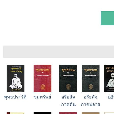
พุทธประวัติ
ขุมทรัพย์
อริยสัจ
อริยสัจ
ปฏ
ภาคต้น
ภาคปลาย