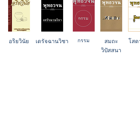
กรรม
อริยวินัย
เดรัจฉานวิชา
สมถะ
โสด
วิปัสสนา