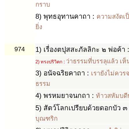
กราบ
8)
พุทธอุทานคาถา
:
ความสงัดเป็
ยิ่ง
974
1)
เรื่องตปุสสะภัลลิกะ ๒ พ่อค้า
ว่าธรรมที่บรรลุแล้ว เห็
2)
ทรงปริวิตก :
3)
อนัจฉริยคาถา
:
เรายังไม่ควร
ธรรม
4)
พรหมยาจนกถา
:
ท้าวสหัมบดี
5)
สัตว์โลกเปรียบด้วยดอกบัว ๓ 
บุณฑริก