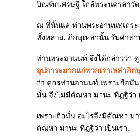
บิณฑิกเศรษฐี ใกล้พระนครสาวัตถ
ณ ที่นั้นแล ท่านพระอานนทเถระ เ
ทั้งหลาย. ภิกษุเหล่านั้น รับคำท
ท่านพระอานนท์ จึงได้กล่าวว่า ด
อุปการะมากแก่พวกเราเหล่าภิกษ
ว่า ดูกรท่านอานนท์ เพราะถือมั่น
มั่น จึงไม่มีตัณหา มานะ ทิฏฐิว่า 
เพราะถือมั่น อะไรจึงมีตัณหา มานะ
ตัณหา มานะ ทิฏฐิว่า เป็นเรา.