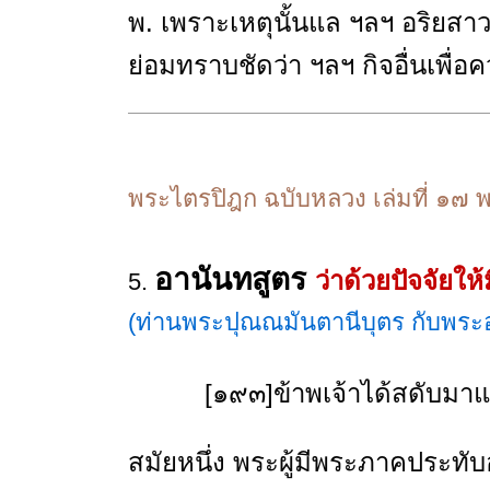
พ. เพราะเหตุนั้นแล ฯลฯ อริยสาวกผ
ย่อมทราบชัดว่า ฯลฯ กิจอื่นเพื่อคว
พระไตรปิฎก ฉบับหลวง เล่มที่ ๑๗ 
อานันทสูตร
ว่าด้วยปัจจัยให
5.
(ท่านพระปุณณมันตานีบุตร กับพระ
[๑๙๓]ข้าพเจ้าได้สดับมาแล้ว
สมัยหนึ่ง พระผู้มีพระภาคประท