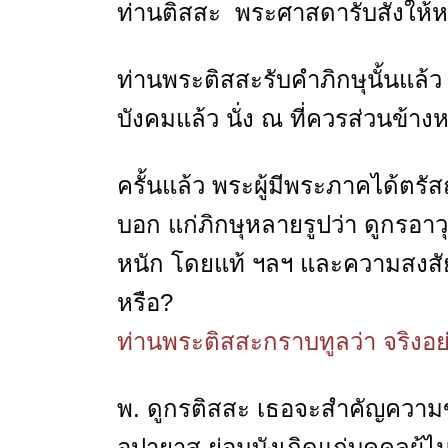
ท่านติสสะ พระศาสดารับสั่งให้ห
ท่านพระติสสะรับคำภิกษุนั้นแล้ว 
บังคมแล้ว นั่ง ณ ที่ควรส่วนข้างหน
ครั้นแล้ว พระผู้มีพระภาคได้ตร
บอก แก่ภิกษุหลายรูปว่า ดูกรอาว
หนัก โดยแท้ ฯลฯ และความสงสัยใ
หรือ?
ท่านพระติสสะกราบทูลว่า จริงอย่
พ. ดูกรติสสะ เธอจะสำคัญความข
อุปายาส ย่อมบังเกิดแก่บุคคลผ