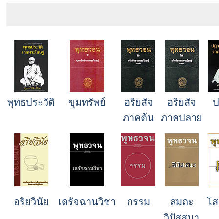
พุทธประวัติ
ขุมทรัพย์
อริยสัจ
อริยสัจ
ป
ภาคต้น
ภาคปลาย
อริยวินัย
เดรัจฉานวิชา
กรรม
สมถะ
โส
วิปัสสนา