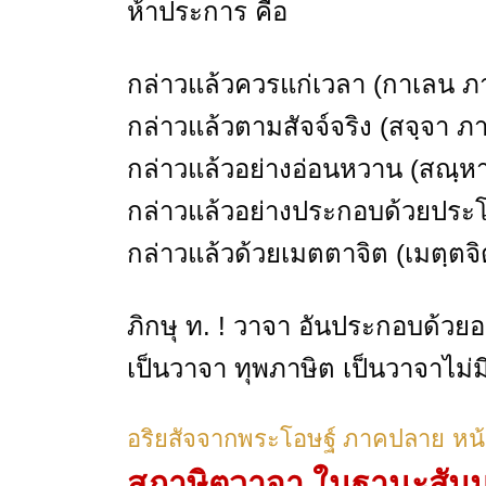
ห้าประการ คือ
กล่าวแล้วควรแก่เวลา (กาเลน ภา
กล่าวแล้วตามสัจจ์จริง (สจฺจา ภา
กล่าวแล้วอย่างอ่อนหวาน (สณฺหา
กล่าวแล้วอย่างประกอบด้วยประโย
กล่าวแล้วด้วยเมตตาจิต (เมตฺตจิ
ภิกษุ ท. ! วาจา อันประกอบด้วยอ
เป็นวาจา ทุพภาษิต เป็นวาจาไม่
อริยสัจจากพระโอษฐ์ ภาคปลาย
หน
สุภาษิตวาจา ในฐานะสัม