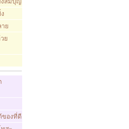
ั่งสมบุญ
่ง
ลาย
้วย
ต
้ของที่ดี
โทสะ