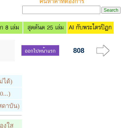
ค้นหาคำที่ต้องการ
808
่ได้)
...)
โสดาบัน)
่องใส