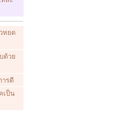
่วหยด
ับด้วย
การดี
คเป็น