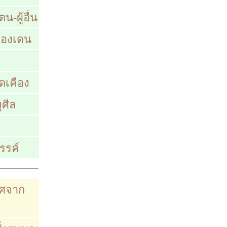
-ผู้อื่น
้ของเดน
ัดเคือง
ุศีล
รรค์
าศจาก