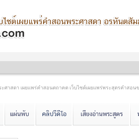
ำพระศาสดา เผยแพร่คำสอนตถาคต เว็บไซต์เผยแพร่พระสุตรคำสอน