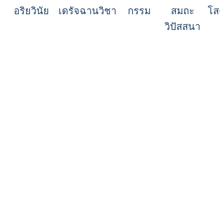
อริยวินัย
เดรัจฉานวิชา
กรรม
สมถะ
โส
วิปัสสนา