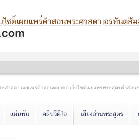
ำพระศาสดา เผยแพร่คำสอนตถาคต เว็บไซต์เผยแพร่พระสุตรคำสอ