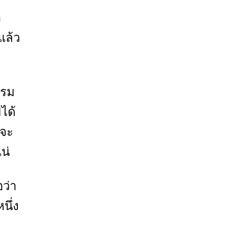
า
แล้ว
รม
ได้
 จะ
น่
ว่า
นึ่ง