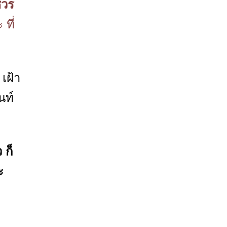
ชวร
ที่
เฝ้า
นท์
 ก็
ะ