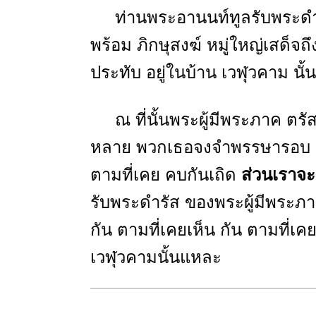
ท่านพระอานนท์ทูลรับพระดำรั
พร้อม ภิกษุสงฆ์ หมู่ใหญ่เสด็จถ
ประทับ อยู่ในบ้าน เวฬุวคาม นั้น
ณ ที่นั้นพระผู้มีพระภาค ตรัสเร
หลาย พวกเธอจงจำพรรษารอบ เมือ
ตามที่เคย คบกันเถิด
ส่วนเราจ
รับพระดำรัส ของพระผู้มีพระภา
กัน ตามที่เคยเห็น กัน ตามที่เ
เวฬุวคามนั้นแหละ