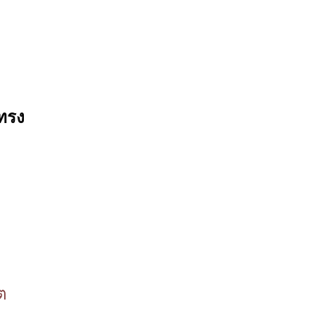
 ทรง
ต