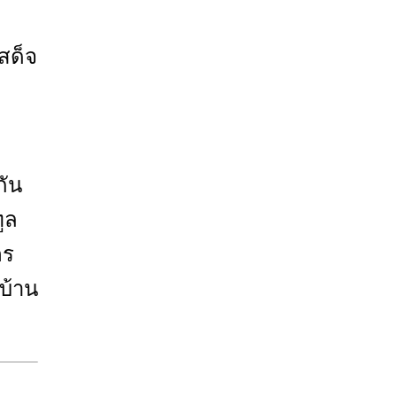
สด็จ
กัน
ูล
ตร
บ้าน