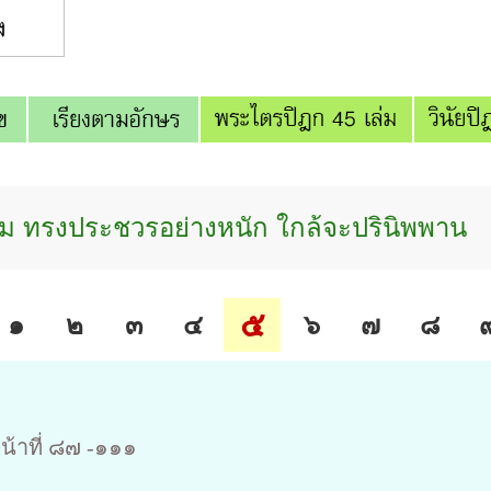
าม ทรงประชวรอย่างหนัก ใกล้จะปรินิพพาน
๕
๑
๒
๓
๔
๖
๗
๘
น้าที่ ๘๗ -๑๑๑