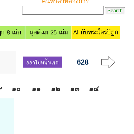
ค้นหาคำที่ต้องการ
628
๙
๑๐
๑๑
๑๒
๑๓
๑๔