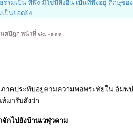
รรมเป็น ที่พึ่ง มิใช่มีสิ่งอื่น เป็นที่พึ่งอยู่ ภิกษุของ
เป็นยอดยิ่ง
ันตปิฎก หน้าที่ ๘๗ -๑๑๑
ภาคประทับอยู่ตามความพอพระทัยใน อัมพป
์มารับสั่งว่า
จักไปยังบ้านเวฬุวคาม