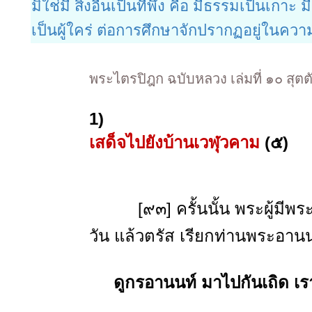
มิใช่มี สิ่งอื่นเป็นที่พึ่ง คือ มีธรรมเป็นเกาะ มีธ
เป็นผู้ใคร่ ต่อการศึกษาจักปรากฏอยู่ในความ
พระไตรปิฎก ฉบับหลวง เล่มที่ ๑๐ สุตต
1)
เสด็จไปยังบ้านเวฬุวคาม
(๕)
[๙๓] ครั้นนั้น พระผู้มีพระ
วัน แล้วตรัส เรียกท่านพระอานนท
ดูกรอานนท์ มาไปกันเถิด เรา