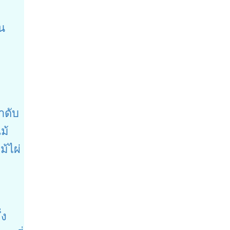
น
ำดับ
ม้
ม้ไผ่
่ง