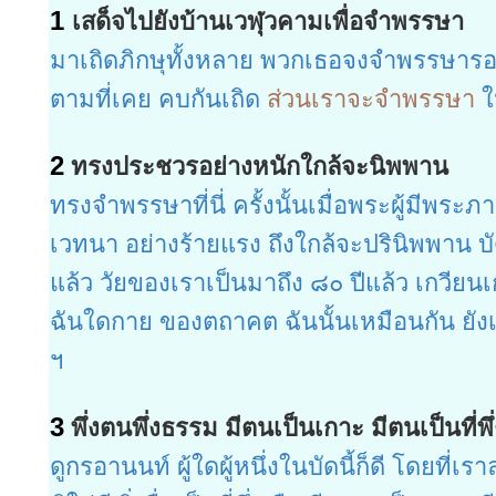
1
เสด็จไปยังบ้านเวฬุวคามเพื่อจำพรรษา
มาเถิดภิกษุทั้งหลาย พวกเธอจงจำพรรษารอบ 
ตามที่เคย คบกันเถิด
ส่วนเราจะจำพรรษา
ใ
2
ทรงประชวรอย่างหนักใกล้จะนิพพาน
ทรงจำพรรษาที่นี่ ครั้งนั้นเมื่อพระผู้มี
เวทนา อย่างร้ายแรง ถึงใกล้จะปรินิพพาน บั
แล้ว วัยของเราเป็นมาถึง ๘๐ ปีแล้ว เกวียน
ฉันใดกาย ของตถาคต ฉันนั้นเหมือนกัน ยังเป็
ฯ
3
พึ่งตนพึ่งธรรม มีตนเป็นเกาะ มีตนเป็นที่พึ่
ดูกรอานนท์ ผู้ใดผู้หนึ่งในบัดนี้ก็ดี โดยที่เรา