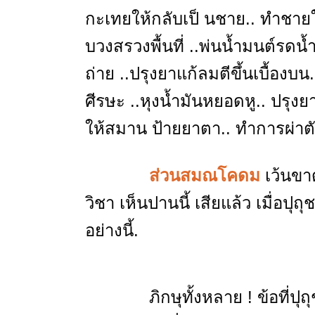
กะเทยให้กลับเป็ นชาย.. ทำชายให
บวงสรวงพื้นที่ ..พ่นน้ำมนต์รดน้
ถ่าย ..ปรุงยาแก้ลมตีขึ้นเบื้องบน
ศีรษะ ..หุงน้ำมันหยอดหู.. ปรุงย
ให้สมาน ป้ายยาตา.. ทำการผ่าตั
ส่วนสมณโคดม
เว้นขา
วิชา เห็นปานนี้ เสียแล้ว เมื่อ
อย่างนี้.
ภิกษุทั้งหลาย ! ข้อที่