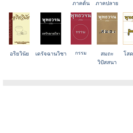
ภาคต้น
ภาคปลาย
กรรม
อริยวินัย
เดรัจฉานวิชา
สมถะ
โสด
วิปัสสนา