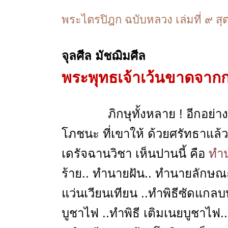
พระไตรปิฎก ฉบับหลวง เล่มที่ ๙ สุต
จุลศีล มัชฌิมศีล
พระพุทธเจ้าเว้นขาดจาก
ภิกษุทั้งหลาย ! อีกอย่างหน
โภชนะ ที่เขาให้ ด้วยศรัทธาแล้ว 
เดรัจฉานวิชา เห็นปานนี้ คือ
ทำน
ร้าย.. ทำนายฝัน.. ทำนายลักษณะ.
แว่นเวียนเทียน ..ทำพิธีซัดแกลบ
บูชาไฟ ..ทำพิธี เติมเนยบูชาไฟ..