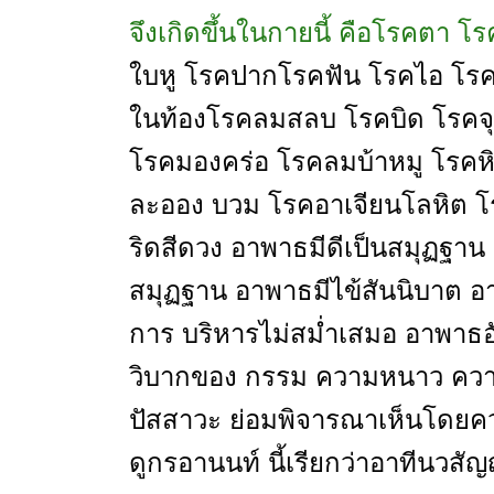
จึงเกิดขึ้นในกายนี้ คือโรคตา โ
ใบหู โรคปากโรคฟัน โรคไอ โรคหื
ในท้องโรคลมสลบ โรคบิด โรคจุ
โรคมองคร่อ โรคลมบ้าหมู โรคหิ
ละออง บวม โรคอาเจียนโลหิต โ
ริดสีดวง อาพาธมีดีเป็นสมุฏฐา
สมุฏฐาน อาพาธมีไข้สันนิบาต อ
การ บริหารไม่สม่ำเสมอ อาพาธอั
วิบากของ กรรม ความหนาว ควา
ปัสสาวะ ย่อมพิจารณาเห็นโดยคว
ดูกรอานนท์ นี้เรียกว่าอาทีนวสั