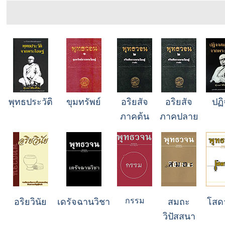
พุทธประวัติ
ขุมทรัพย์
อริยสัจ
อริยสัจ
ปฏ
ภาคต้น
ภาคปลาย
กรรม
อริยวินัย
เดรัจฉานวิชา
สมถะ
โสด
วิปัสสนา