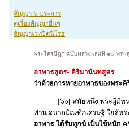
สัญญา ๖ ประการ
ดูเรื่องสัญญาอื่นๆ
สัญญาเวทยิตนิโรธ
พระไตรปิฎก ฉบับหลวง เล่มที่ ๒๔ พระสุ
อาพาธสูตร- คิริมานันทสูตร
ว่าด้วยการหายอาพาธของพระคิร
[๖๐] สมัยหนึ่ง พระผู้มีพระ
ท่าน อนาถบิณฑิกเศรษฐี ใกล้พระ
อาพาธ ได้รับทุกข์ เป็นไข้หนัก
คร