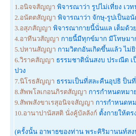
1.อนิจจสัญญา
พิจารณาว่า รูปไม่เที่ยง เวทน
2.อนัตตสัญญา
พิจารณาว่า จักษุ-รูปเป็นอน
3.อสุภสัญญา
พิจารณากายนี้นั่นแล เต็มด้
4.อาทีนวสัญญา
กายนี้มีทุกข์มาก มีโทษมา
5.ปหานสัญญา
กามวิตกอันเกิดขึ้นแล้ว ไม่
6.วิราคสัญญา
ธรรมชาตินั่นสงบ ประณีต เป็น
ปวง
7.นิโรธสัญญา
ธรรมเป็นที่สละคืนอุปธิ ป็นที
8.สัพพโลเกอนภิรตสัญญา
การกำหนดหมาย 
9.สัพพสังขาเรสุอนิจจสัญญา
การกำหนดหมา
10.อานาปานัสสติ นั่งคู้บัลลังก์
ตั้งกายให้ตร
(ครั้งนั้น อาพาธของท่าน พระคิริมานนท์ส