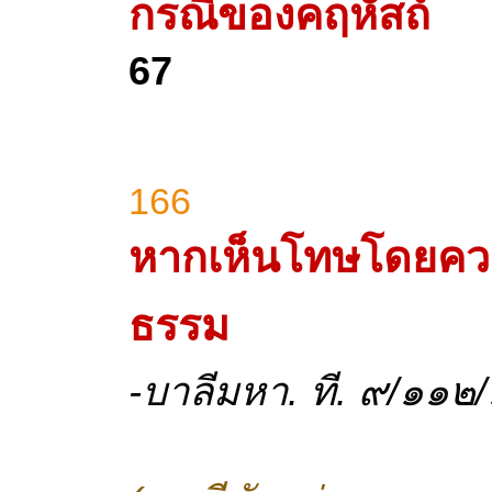
กรณีของคฤหัสถ์
67
166
หากเห็นโทษโดยคว
ธรรม
-บาลีมหา. ที. ๙/๑๑๒