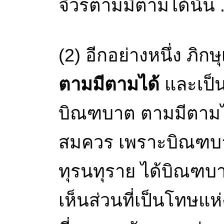
จีวรตามมีตามได้นั้น .
(2) อีกอย่างหนึ่ง ภิกษ
ตามมีตามได้
และเป็
บิณฑบาต ตามมีตามได
สมควร เพราะบิณฑบาต
ทุรนทุราย ได้บิณฑบา
เห็นส่วนที่เป็นโทษแห