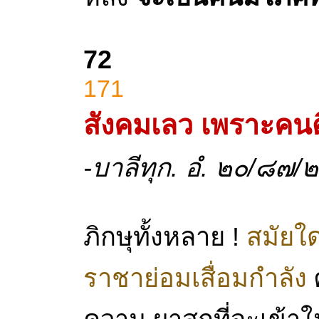
72
171
สังคมเลว
เพราะคนด
-บาลีทุก. อํ. ๒๐/๘๗/
ภิกษุทั้งหลาย !
สมัยใ
ราชาย่อมเสื่อมกำลัง