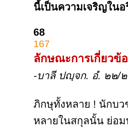
นี้เป็นความเจริญในอริ
68
167
ลักษณะการเกี่ยวข้
-บาลี ปญฺจก. อํ. ๒๒
ภิกษุทั้งหลาย ! นักบวช
หลายในสกุลนั้น ย่อ