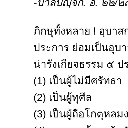
-บาลีปญฺจก. อํ. ๒๒/
ภิกษุทั้งหลาย ! อุบา
ประการ ย่อมเป็นอุบ
น่ารังเกียจธรรม ๕ ป
(1) เป็นผู้ไม่มีศรัทธา
(2) เป็นผู้ทุศีล
(3) เป็นผู้ถือโกตุหลม