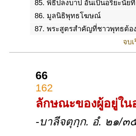
85. พิธีปลงบาป อันเป็นอริยะนัยที่
86. มูลนิธิพุทธโฆษณ์
87. พระสูตรสำคัญที่ชาวพุทธต้อ
จบเร
66
162
ลักษณะของผู้อยู่ในอ
-บาลีจตุกฺก. อํ. ๒๑/๓