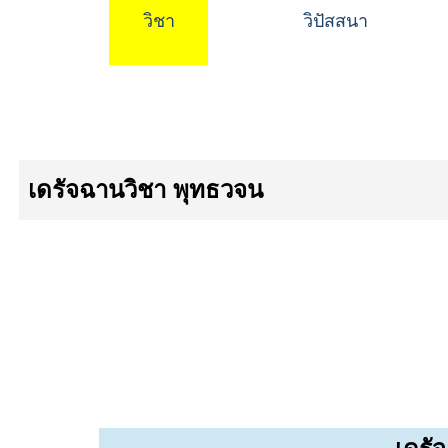
วิชา
วิปัสสนา
เดรัจฉานวิชา พุทธวจน