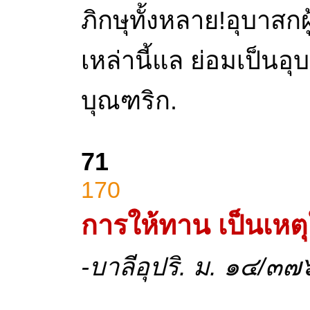
ภิกษุทั้งหลาย!อุบาส
เหล่านี้แล ย่อมเป็น
บุณฑริก.
71
170
การให้ทาน
เป็นเหตุ
-บาลีอุปริ. ม. ๑๔/๓