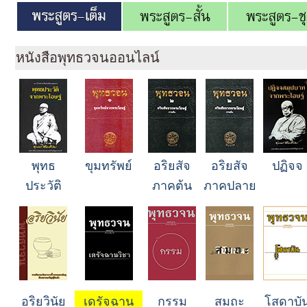
หนังสือพุทธวจนออนไลน์
พุทธ
ขุมทรัพย์
อริยสัจ
อริยสัจ
ปฏิจจ
ประวัติ
ภาคต้น
ภาคปลาย
อริยวินัย
เดรัจฉาน
กรรม
สมถะ
โสดาบั