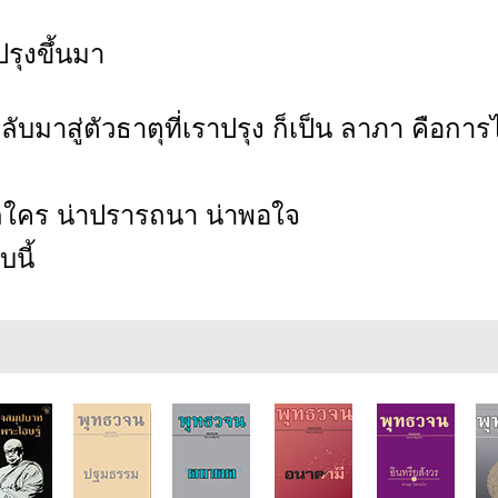
รุงขึ้นมา
บมาสู่ตัวธาตุที่เราปรุง ก็เป็น ลาภา คือการ
่ารักใคร น่าปรารถนา น่าพอใจ
นี้