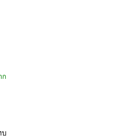
าก
ทบ