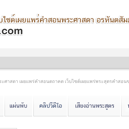
ำพระศาสดา เผยแพร่คำสอนตถาคต เว็บไซต์เผยแพร่พระสุตรคำสอ