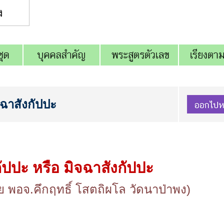
จฉาสังกัปปะ
ัปปะ หรือ มิจฉาสังกัปปะ
พอจ.คึกฤทธิ์ โสตถิผโล วัดนาป่าพง)